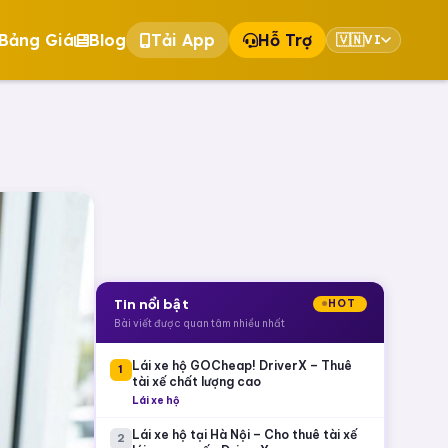
Bảng Giá
Blog
Tải App
Hỗ Trợ
🇻🇳
VI
Tin nổi bật
HOT
Bài viết được quan tâm nhiều nhất
Lái xe hộ GOCheap! DriverX – Thuê
1
tài xế chất lượng cao
Lái xe hộ
Lái xe hộ tại Hà Nội – Cho thuê tài xế
2