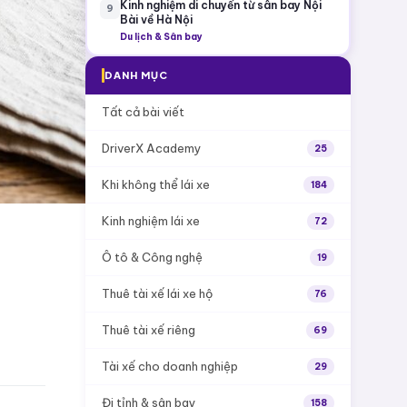
Kinh nghiệm di chuyển từ sân bay Nội
9
Bài về Hà Nội
Du lịch & Sân bay
DANH MỤC
Tất cả bài viết
DriverX Academy
25
Khi không thể lái xe
184
Kinh nghiệm lái xe
72
Ô tô & Công nghệ
19
Thuê tài xế lái xe hộ
76
Thuê tài xế riêng
69
Tài xế cho doanh nghiệp
29
Đi tỉnh & sân bay
158