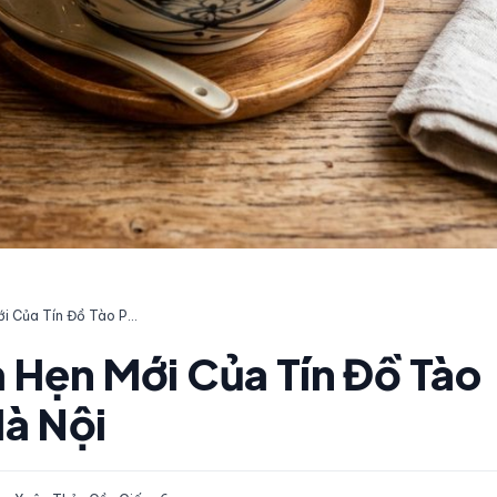
SOYBEANS – Điểm Hẹn Mới Của Tín Đồ Tào Phớ Và Đồ Ăn Vặt Hà Nội
Hẹn Mới Của Tín Đồ Tào
Hà Nội