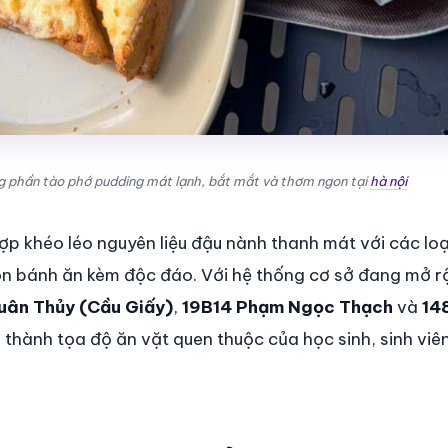
phần tào phớ pudding mát lạnh, bắt mắt và thơm ngon tại
hà nội
p khéo léo nguyên liệu đậu nành thanh mát với các loạ
ón bánh ăn kèm độc đáo. Với hệ thống cơ sở đang mở r
uân Thủy (Cầu Giấy)
,
19B14 Phạm Ngọc Thạch
và
14
hành tọa độ ăn vặt quen thuộc của học sinh, sinh viê