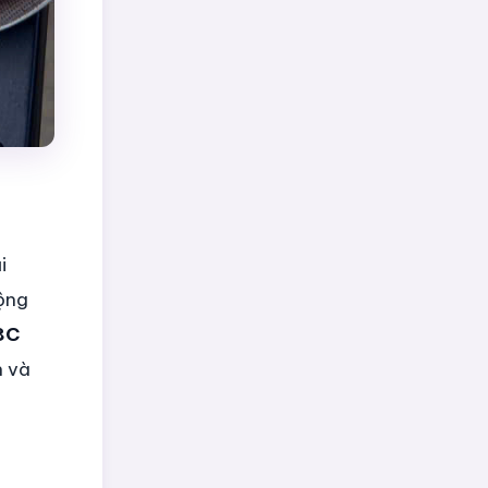
i
ộng
8C
n và