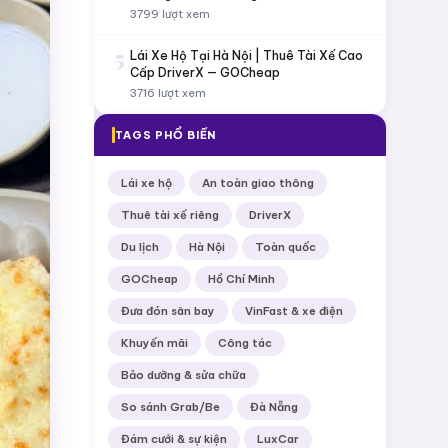
3799 lượt xem
5
Lái Xe Hộ Tại Hà Nội | Thuê Tài Xế Cao
Cấp DriverX — GOCheap
3716 lượt xem
TAGS PHỔ BIẾN
Lái xe hộ
An toàn giao thông
Thuê tài xế riêng
DriverX
Du lịch
Hà Nội
Toàn quốc
GOCheap
Hồ Chí Minh
Đưa đón sân bay
VinFast & xe điện
Khuyến mãi
Công tác
Bảo dưỡng & sửa chữa
So sánh Grab/Be
Đà Nẵng
Đám cưới & sự kiện
LuxCar