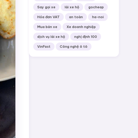
Say gọi xe
lái xe hộ
gocheap
Hóa đơn VAT
an toàn
ha-noi
Mua bán xe
Xe doanh nghiệp
dịch vụ lái xe hộ
nghị định 100
VinFast
Công nghệ ô tô