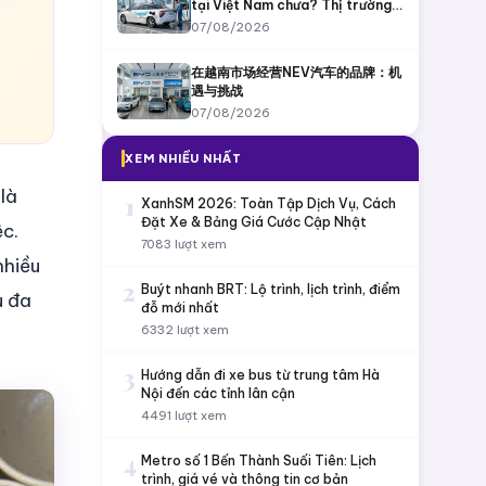
tại Việt Nam chưa? Thị trường
còn bỏ ngỏ?
07/08/2026
在越南市场经营NEV汽车的品牌：机
遇与挑战
07/08/2026
XEM NHIỀU NHẤT
 là
1
XanhSM 2026: Toàn Tập Dịch Vụ, Cách
Đặt Xe & Bảng Giá Cước Cập Nhật
c.
7083 lượt xem
nhiều
2
Buýt nhanh BRT: Lộ trình, lịch trình, điểm
u đa
đỗ mới nhất
6332 lượt xem
3
Hướng dẫn đi xe bus từ trung tâm Hà
Nội đến các tỉnh lân cận
4491 lượt xem
4
Metro số 1 Bến Thành Suối Tiên: Lịch
trình, giá vé và thông tin cơ bản