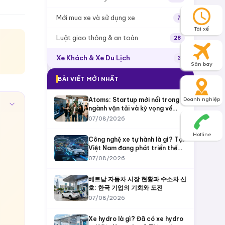
Mới mua xe và sử dụng xe
7
Tài xế
Luật giao thông & an toàn
28
Xe Khách & Xe Du Lịch
3
Sân bay
BÀI VIẾT MỚI NHẤT
Atoms: Startup mới nổi trong
Doanh nghiệp
ngành vận tải và kỳ vọng về
tương lai di chuyển
07/08/2026
Hotline
Công nghệ xe tự hành là gì? Tại
Việt Nam đang phát triển thế
nào và VinFast đã làm được gì?
07/08/2026
베트남 자동차 시장 현황과 수소차 신
호: 한국 기업의 기회와 도전
07/08/2026
Xe hydro là gì? Đã có xe hydro