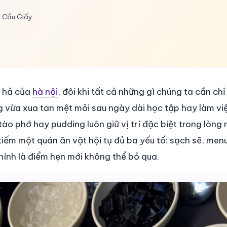
i Cầu Giấy
i hả của
hà nội
, đôi khi tất cả những gì chúng ta cần chỉ
 vừa xua tan mệt mỏi sau ngày dài học tập hay làm việ
o phớ hay pudding luôn giữ vị trí đặc biệt trong lòng 
kiếm một quán ăn vặt hội tụ đủ ba yếu tố: sạch sẽ, men
ính là điểm hẹn mới không thể bỏ qua.