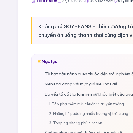
Tiep Pham
27/06/2026
325 lượt xem
Soybean
Khám phá SOYBEANS - thiên đường tào p
chuyển ăn uống thảnh thơi cùng dịch v
Mục lục
Từ hạt đậu nành quen thuộc đến trải nghiệm ẩ
Menu đa dạng với mức giá siêu hạt dẻ
Ba yếu tố cốt lõi làm nên sự khác biệt của qu
1. Tào phớ mềm mịn chuẩn vị truyền thống
2. Những hũ pudding nhiều hương vị trẻ trung
3. Topping phong phú tự chọn
Không gian tươi mới, hiện đại và sạch sẽ