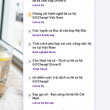
lái xe cao cấp DriverX
Lái xe hộ
Chứng chỉ hành nghề lái xe hộ
3
GOCheap! Việt Nam
Lái xe hộ
Các tuyến xe Bus đi sân bay Nội Bài
4
Du lịch & Sân bay
Tính cách phù hợp với các công việc lái
5
xe tại Việt Nam
Kinh nghiệm lái xe
Cho thuê tài xế – Dịch vụ lái xe hộ
6
GOCheap! DriverX
Thuê tài xế
Ưu điểm vượt trội dịch vụ lái xe hộ
7
GOCheap!
Lái xe hộ
Say gọi xế - Bạn uống tôi lái Hồ Chí
8
Minh
Lái xe hộ khi say