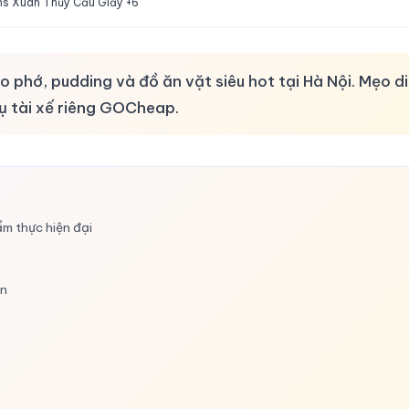
s Xuân Thủy Cầu Giấy +6
hớ, pudding và đồ ăn vặt siêu hot tại Hà Nội. Mẹo di
ụ tài xế riêng GOCheap.
m thực hiện đại
án