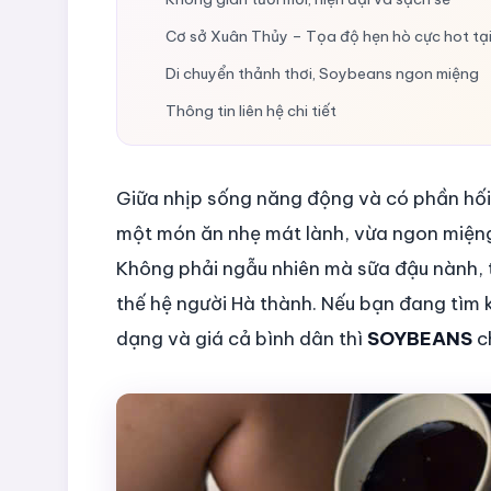
Cơ sở Xuân Thủy – Tọa độ hẹn hò cực hot tạ
Di chuyển thảnh thơi, Soybeans ngon miệng
Thông tin liên hệ chi tiết
Giữa nhịp sống năng động và có phần hố
một món ăn nhẹ mát lành, vừa ngon miệng
Không phải ngẫu nhiên mà sữa đậu nành, tà
thế hệ người Hà thành. Nếu bạn đang tìm 
dạng và giá cả bình dân thì
SOYBEANS
ch