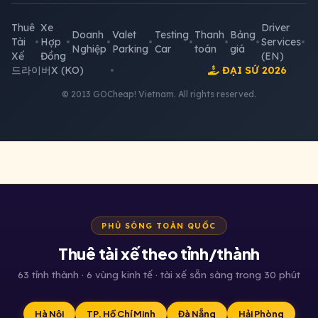
Thuê
Xe
Driver
Doanh
Valet
Testing
Thanh
Bảng
Tài
•
Hợp
•
•
•
•
•
•
Services
•
Nghiệp
Parking
Car
toán
giá
Xế
Đồng
(EN)
드라이버X (KO)
•
ĐẠI SỨ 2026
© 2013 GOCheap! Vietnam. All rights reserved.
PHỦ SÓNG TOÀN QUỐC
Thuê tài xế theo tỉnh/thành
63 tỉnh thành · 6 vùng kinh tế · tài xế sẵn sàng trong 30 phút
Hà Nội
TP. Hồ Chí Minh
Đà Nẵng
Hải Phòng