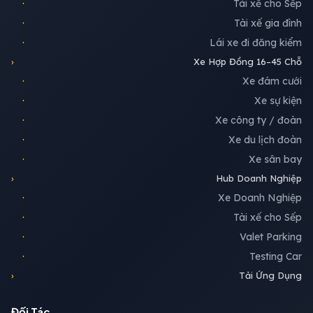
·
Tài xế cho Sếp
·
Tài xế gia đình
·
Lái xe đi đăng kiểm
›
Xe Hợp Đồng 16–45 Chỗ
·
Xe đám cưới
·
Xe sự kiện
·
Xe công ty / đoàn
·
Xe du lịch đoàn
·
Xe sân bay
›
Hub Doanh Nghiệp
·
Xe Doanh Nghiệp
·
Tài xế cho Sếp
·
Valet Parking
·
Testing Car
›
Tải Ứng Dụng
Đối Tác