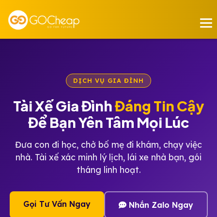
DỊCH VỤ GIA ĐÌNH
Tài Xế Gia Đình
Đáng Tin Cậy
Để Bạn Yên Tâm Mọi Lúc
Đưa con đi học, chở bố mẹ đi khám, chạy việc
nhà. Tài xế xác minh lý lịch, lái xe nhà bạn, gói
tháng linh hoạt.
Gọi Tư Vấn Ngay
Nhắn Zalo Ngay