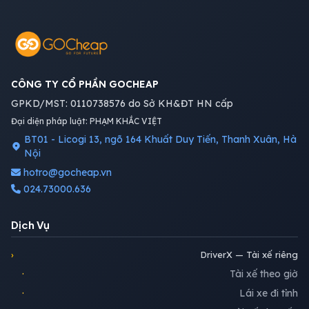
CÔNG TY CỔ PHẦN GOCHEAP
GPKD/MST: 0110738576 do Sở KH&ĐT HN cấp
Đại diện pháp luật: PHẠM KHẮC VIỆT
BT01 - Licogi 13, ngõ 164 Khuất Duy Tiến, Thanh Xuân, Hà
Nội
hotro@gocheap.vn
024.73000.636
Dịch Vụ
›
DriverX — Tài xế riêng
·
Tài xế theo giờ
·
Lái xe đi tỉnh