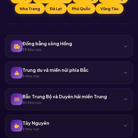
Nha Trang
Đà Lạt
Phú Quốc
Vũng Tàu
Đồng bằng sông Hồng
39 khu vực
Trung du và miền núi phía Bắc
6 khu vực
Bắc Trung Bộ và Duyên hải miền Trung
10 khu vực
Tây Nguyên
2 khu vực