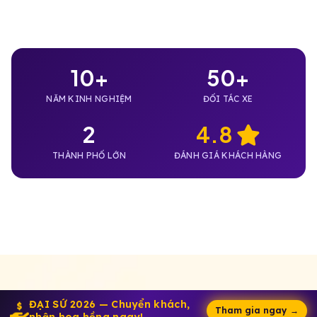
10+
50+
NĂM KINH NGHIỆM
ĐỐI TÁC XE
2
4.8
THÀNH PHỐ LỚN
ĐÁNH GIÁ KHÁCH HÀNG
ĐẠI SỨ 2026 — Chuyển khách,
Tham gia ngay →