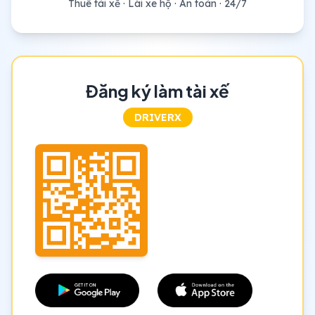
Thuê tài xế · Lái xe hộ · An toàn · 24/7
Đăng ký làm tài xế
DRIVERX