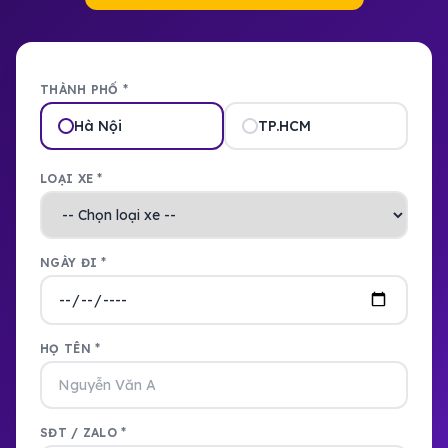
THÀNH PHỐ *
Hà Nội
TP.HCM
LOẠI XE *
NGÀY ĐI *
HỌ TÊN *
SĐT / ZALO *