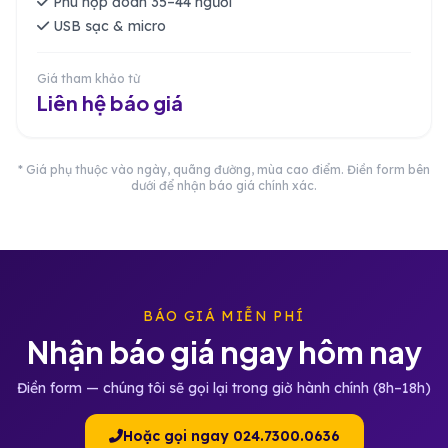
Phù hợp đoàn 35–44 người
USB sạc & micro
Giá tham khảo từ
Liên hệ báo giá
* Giá phụ thuộc vào ngày, quãng đường, mùa cao điểm. Điền form bên
dưới để nhận báo giá chính xác.
BÁO GIÁ MIỄN PHÍ
Nhận báo giá ngay hôm nay
Điền form — chúng tôi sẽ gọi lại trong giờ hành chính (8h–18h)
Hoặc gọi ngay 024.7300.0636