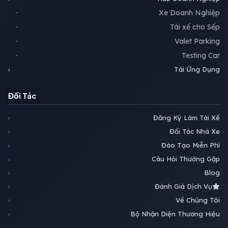
·
Xe Doanh Nghiệp
·
Tài xế cho Sếp
·
Valet Parking
·
Testing Car
›
Tải Ứng Dụng
Đối Tác
›
Đăng Ký Làm Tài Xế
›
Đối Tác Nhà Xe
›
Đào Tạo Miễn Phí
›
Câu Hỏi Thường Gặp
›
Blog
›
Đánh Giá Dịch Vụ
›
Về Chúng Tôi
›
Bộ Nhận Diện Thương Hiệu