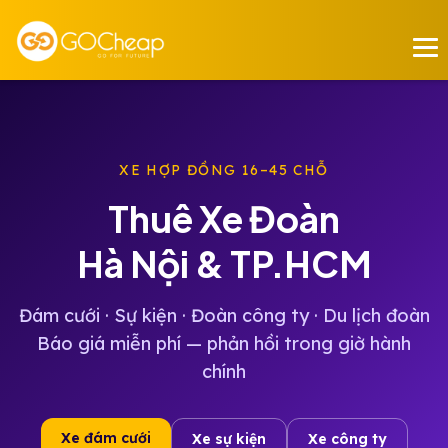
XE HỢP ĐỒNG 16–45 CHỖ
Thuê Xe Đoàn
Hà Nội & TP.HCM
Đám cưới · Sự kiện · Đoàn công ty · Du lịch đoàn
Báo giá miễn phí — phản hồi trong giờ hành
chính
Xe đám cưới
Xe sự kiện
Xe công ty