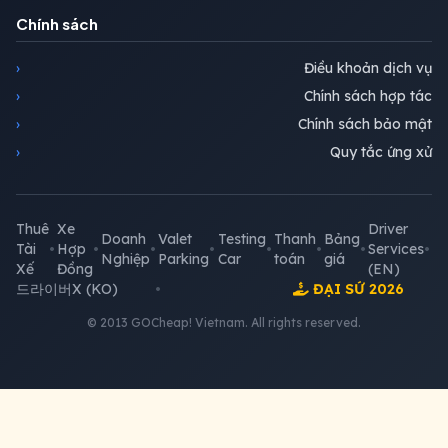
Chính sách
›
Điều khoản dịch vụ
›
Chính sách hợp tác
›
Chính sách bảo mật
›
Quy tắc ứng xử
Thuê
Xe
Driver
Doanh
Valet
Testing
Thanh
Bảng
Tài
•
Hợp
•
•
•
•
•
•
Services
•
Nghiệp
Parking
Car
toán
giá
Xế
Đồng
(EN)
드라이버X (KO)
•
ĐẠI SỨ 2026
© 2013 GOCheap! Vietnam. All rights reserved.