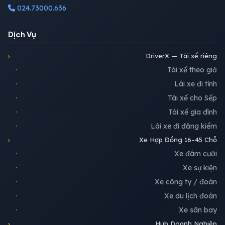
024.73000.636
Dịch Vụ
›
DriverX — Tài xế riêng
·
Tài xế theo giờ
·
Lái xe đi tỉnh
·
Tài xế cho Sếp
·
Tài xế gia đình
·
Lái xe đi đăng kiểm
›
Xe Hợp Đồng 16–45 Chỗ
·
Xe đám cưới
·
Xe sự kiện
·
Xe công ty / đoàn
·
Xe du lịch đoàn
·
Xe sân bay
›
Hub Doanh Nghiệp