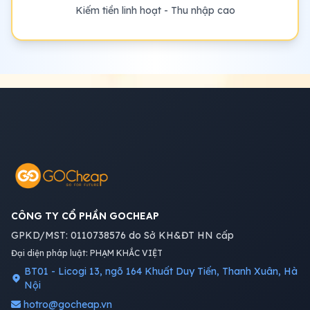
Kiếm tiền linh hoạt - Thu nhập cao
CÔNG TY CỔ PHẦN GOCHEAP
GPKD/MST: 0110738576 do Sở KH&ĐT HN cấp
Đại diện pháp luật: PHẠM KHẮC VIỆT
BT01 - Licogi 13, ngõ 164 Khuất Duy Tiến, Thanh Xuân, Hà
Nội
hotro@gocheap.vn