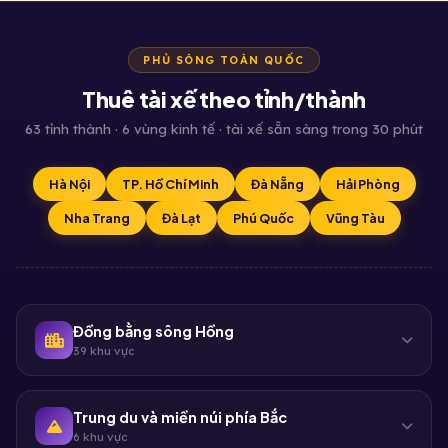
PHỦ SÓNG TOÀN QUỐC
Thuê tài xế theo tỉnh/thành
63 tỉnh thành · 6 vùng kinh tế · tài xế sẵn sàng trong 30 phút
Hà Nội
TP. Hồ Chí Minh
Đà Nẵng
Hải Phòng
Nha Trang
Đà Lạt
Phú Quốc
Vũng Tàu
Đồng bằng sông Hồng
39 khu vực
Trung du và miền núi phía Bắc
6 khu vực