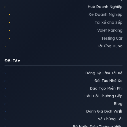
›
Hub Doanh Nghiệp
·
Xe Doanh Nghiệp
·
Tài xế cho Sếp
·
Valet Parking
·
Testing Car
›
Tải Ứng Dụng
Đối Tác
›
Đăng Ký Làm Tài Xế
›
Đối Tác Nhà Xe
›
Đào Tạo Miễn Phí
›
Câu Hỏi Thường Gặp
›
Blog
›
Đánh Giá Dịch Vụ
›
Về Chúng Tôi
›
Bộ Nhận Diện Thương Hiệu