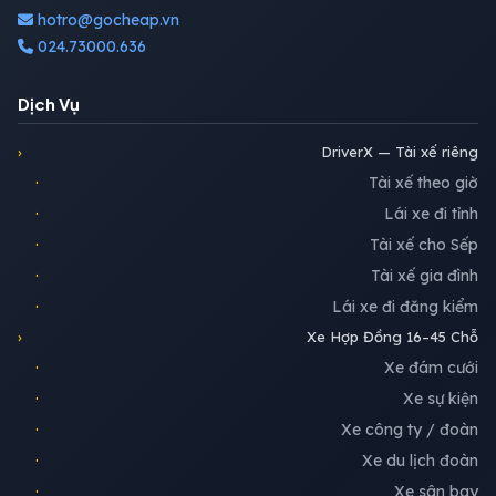
hotro@gocheap.vn
024.73000.636
Dịch Vụ
›
DriverX — Tài xế riêng
·
Tài xế theo giờ
·
Lái xe đi tỉnh
·
Tài xế cho Sếp
·
Tài xế gia đình
·
Lái xe đi đăng kiểm
›
Xe Hợp Đồng 16–45 Chỗ
·
Xe đám cưới
·
Xe sự kiện
·
Xe công ty / đoàn
·
Xe du lịch đoàn
·
Xe sân bay