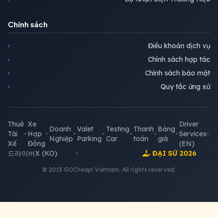
Chính sách
›
Điều khoản dịch vụ
›
Chính sách hợp tác
›
Chính sách bảo mật
›
Quy tắc ứng xử
Thuê
Xe
Driver
Doanh
Valet
Testing
Thanh
Bảng
Tài
•
Hợp
•
•
•
•
•
•
Services
•
Nghiệp
Parking
Car
toán
giá
Xế
Đồng
(EN)
드라이버X (KO)
•
ĐẠI SỨ 2026
© 2013 GOCheap! Vietnam. All rights reserved.