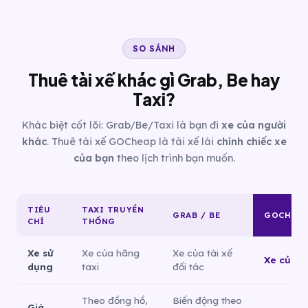
SO SÁNH
Thuê tài xế khác gì Grab, Be hay
Taxi?
Khác biệt cốt lõi: Grab/Be/Taxi là bạn đi
xe của người
khác
. Thuê tài xế GOCheap là tài xế lái
chính chiếc xe
của bạn
theo lịch trình bạn muốn.
TIÊU
TAXI TRUYỀN
GRAB / BE
GOCHEA
CHÍ
THỐNG
Xe sử
Xe của hãng
Xe của tài xế
Xe của c
dụng
taxi
đối tác
Theo đồng hồ,
Biến động theo
Giá