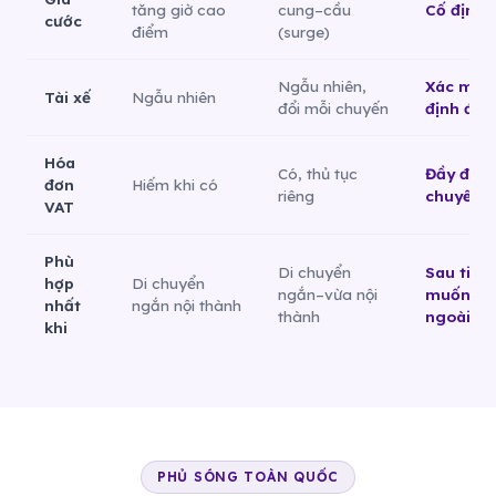
tăng giờ cao
cung–cầu
Cố định,
cước
điểm
(surge)
Ngẫu nhiên,
Xác minh 
Tài xế
Ngẫu nhiên
đổi mỗi chuyến
định đượ
Hóa
Có, thủ tục
Đầy đủ, 
đơn
Hiếm khi có
riêng
chuyến
VAT
Phù
Di chuyển
Sau tiệc
hợp
Di chuyển
ngắn–vừa nội
muốn để
nhất
ngắn nội thành
thành
ngoài
khi
PHỦ SÓNG TOÀN QUỐC