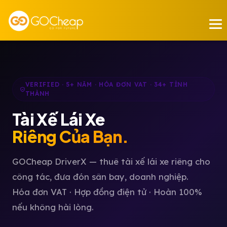
VERIFIED · 5+ NĂM · HÓA ĐƠN VAT · 34+ TỈNH
THÀNH
Tài Xế Lái Xe
Riêng Của Bạn.
GOCheap DriverX — thuê tài xế lái xe riêng cho
công tác, đưa đón sân bay, doanh nghiệp.
Hóa đơn VAT · Hợp đồng điện tử · Hoàn 100%
nếu không hài lòng.