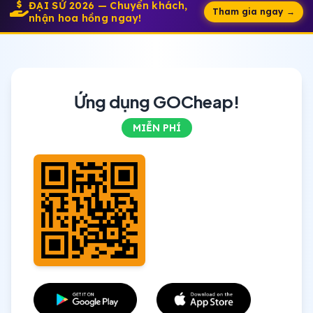
ĐẠI SỨ 2026 — Chuyển khách,
Tham gia ngay →
nhận hoa hồng ngay!
Ứng dụng GOCheap!
MIỄN PHÍ