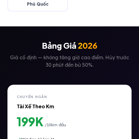
Phú Quốc
Bảng Giá
2026
Giá cố định — không tăng giờ cao điểm. Hủy trước
30 phút đền bù 50%.
CHUYẾN NGẮN
Tài Xế Theo Km
199K
/10km đầu