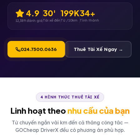
4.9
30'
199K
34+
Tài xế đến
Từ /10km
Tỉnh thành
12,389 đánh giá
024.7300.0636
Thuê Tài Xế Ngay →
4 HÌNH THỨC THUÊ TÀI XẾ
Linh hoạt theo
nhu cầu của bạn
Từ chuyến ngắn vài km đến cả tháng công tác —
GOCheap DriverX đều có phương án phù hợp.