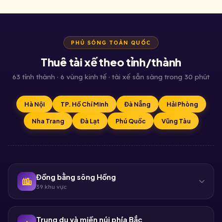
PHỦ SÓNG TOÀN QUỐC
Thuê tài xế theo tỉnh/thành
63 tỉnh thành · 6 vùng kinh tế · tài xế sẵn sàng trong 30 phút
Hà Nội
TP. Hồ Chí Minh
Đà Nẵng
Hải Phòng
Nha Trang
Đà Lạt
Phú Quốc
Vũng Tàu
Đồng bằng sông Hồng
39 khu vực
Trung du và miền núi phía Bắc