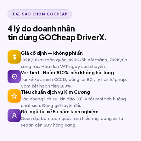
TẠI SAO CHỌN GOCHEAP
4 lý do doanh nhân
tin dùng GOCheap DriverX.
Giá cố định — không phí ẩn
199K/10km toàn quốc, 499K/3h nội thành, 799K/8h
công tác. Hóa đơn VAT ngay sau chuyến.
Verified · Hoàn 100% nếu không hài lòng
Tài xế xác minh CCCD, bằng lái B2+, lý lịch tư pháp.
Cam kết hoàn tiền 100%.
Tiêu chuẩn dịch vụ Kim Cương
Tác phong lịch sự, kín đáo. Xử lý tốt mọi tình huống
phát sinh. Đúng giờ tuyệt đối.
Đội ngũ tài xế 5+ năm kinh nghiệm
Quen địa bàn toàn quốc, am hiểu mọi dòng xe từ
sedan đến SUV hạng sang.