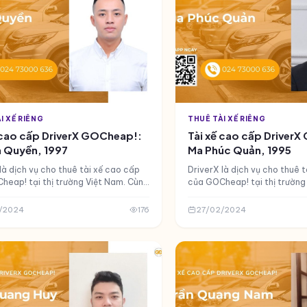
I XẾ RIÊNG
THUÊ TÀI XẾ RIÊNG
 cao cấp DriverX GOCheap!:
Tài xế cao cấp Driver
 Quyền, 1997
Ma Phúc Quản, 1995
là dịch vụ cho thuê tài xế cao cấp
DriverX là dịch vụ cho thuê 
heap! tại thị trường Việt Nam. Cùng
của GOCheap! tại thị trường
 với tài xế cao cấp DriverX - Đỗ
làm quen với tài xế cao cấp 
ền của GOCheap! nhé.
Phúc Quản của GOCheap! nh
/2024
176
27/02/2024