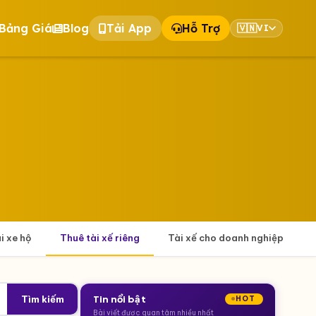
Bảng Giá
Blog
Tải App
Hỗ Trợ
🇻🇳
VI
ái xe hộ
Thuê tài xế riêng
Tài xế cho doanh nghiệp
Tìm kiếm
Tin nổi bật
HOT
Bài viết được quan tâm nhiều nhất