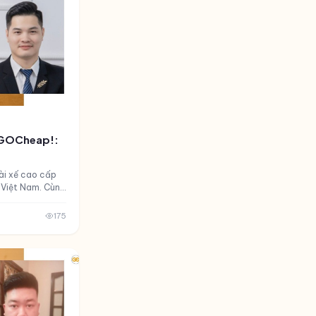
X GOCheap!:
tài xế cao cấp
 Việt Nam. Cùng
DriverX - Ma
é.
175