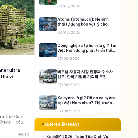
ディン
08/08/2026
Atoms (atoms.co): Hệ sinh
thái tự động hóa vật lý cho
thực phẩm, khai khoáng và vận
08/08/2026
tải
Công nghệ xe tự hành là gì? Tại
Việt Nam đang phát triển thế
nào và VinFast đã làm được gì?
07/08/2026
ner ultra
베트남 자동차 시장 현황과 수소차
thú vị
신호: 한국 기업의 기회와 도전
07/08/2026
Xe hydro là gì? Đã có xe hydro
tại Việt Nam chưa? Thị trường
còn bỏ ngỏ?
07/08/2026
a Trail Cao
OCheap — câu
XEM NHIỀU NHẤT
à triết lý sống
1136
XanhSM 2026: Toàn Tập Dịch Vụ,