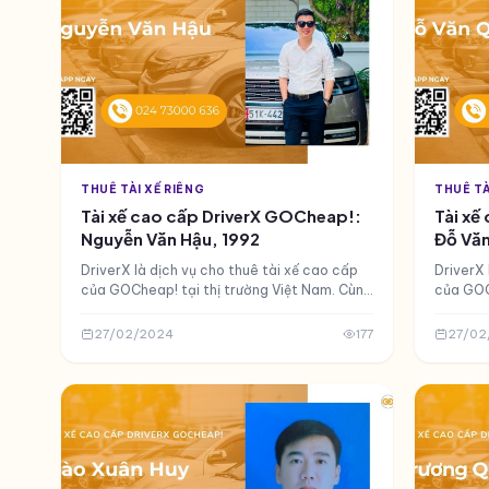
GOCheap! hiểu rằng mỗi khách hàng, đặc
biệt là người cao tuổi, đều cần sự chăm sóc
và dịch vụ chuyên nghiệp nhất.
THUÊ TÀI XẾ RIÊNG
THUÊ TÀ
Tài xế cao cấp DriverX GOCheap!:
Tài xế
Nguyễn Văn Hậu, 1992
Đỗ Văn
DriverX là dịch vụ cho thuê tài xế cao cấp
DriverX 
của GOCheap! tại thị trường Việt Nam. Cùng
của GOC
làm quen với tài xế cao cấp DriverX -
làm quen
Nguyễn Văn Hậu của GOCheap! nhé.
Văn Quy
27/02/2024
177
27/02