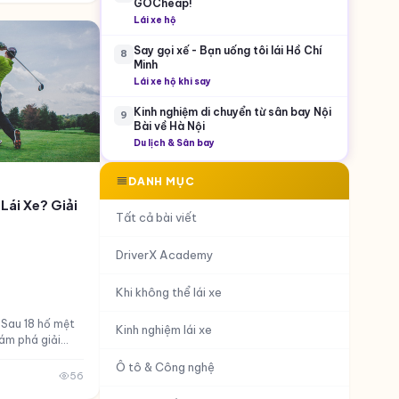
GOCheap!
Lái xe hộ
Say gọi xế - Bạn uống tôi lái Hồ Chí
8
Minh
Lái xe hộ khi say
Kinh nghiệm di chuyển từ sân bay Nội
9
Bài về Hà Nội
Du lịch & Sân bay
DANH MỤC
Lái Xe? Giải
Tất cả bài viết
DriverX Academy
Khi không thể lái xe
? Sau 18 hố mệt
Kinh nghiệm lái xe
hám phá giải
lf của GOCheap
Ô tô & Công nghệ
56