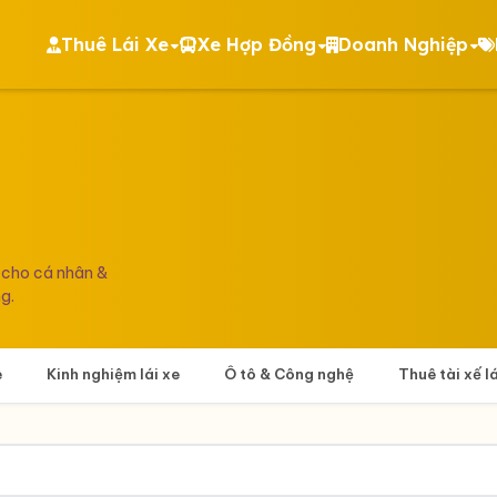
Thuê Lái Xe
Xe Hợp Đồng
Doanh Nghiệp
 cho cá nhân &
g.
e
Kinh nghiệm lái xe
Ô tô & Công nghệ
Thuê tài xế l