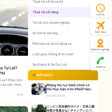
Thuê tài xế lái xe hộ
Thuê tài xế riêng
Lái xe
Tài xế cho doanh nghiệp
Sân bay
Đi tỉnh & sân bay
Mới mua xe và sử dụng xe
Doanh nghiệp
Luật giao thông & an toàn
Xe Khách & Xe Du Lịch
y Tự Lái?
Hotline
Phí
MỚI NHẤT
i xe? Phân tích
h của việc thuê
Những thủ tục hành chính có
giải pháp tối ưu
thể thực hiện trên VNeID hiện
nay
66
09/08/2026
ニンビン完全旅行ガイド：日本人観
光客が見逃せないチャンアンとバイ