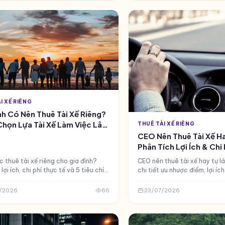
I XẾ RIÊNG
nh Có Nên Thuê Tài Xế Riêng?
họn Lựa Tài Xế Làm Việc Lâu
THUÊ TÀI XẾ RIÊNG
CEO Nên Thuê Tài Xế Ha
Phân Tích Lợi Ích & Chi 
 thuê tài xế riêng cho gia đình?
CEO nên thuê tài xế hay tự lá
lợi ích, chi phí thực tế và 5 tiêu chí
chi tiết ưu nhược điểm, lợi íc
 xế làm việc lâu dài. Kinh nghiệm 3
tài xế riêng cho giám đốc và 
gười dùng thực tế.
thời gian.
/2026
66
23/07/2026