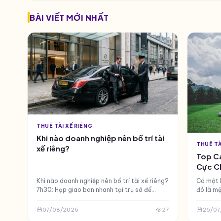
BÀI VIẾT MỚI NHẤT
THUÊ TÀI XẾ RIÊNG
Khi nào doanh nghiệp nên bố trí tài
THUÊ TÀ
xế riêng?
Top Cá
Cực Ch
Khi nào doanh nghiệp nên bố trí tài xế riêng?
Có một 
7h30: Họp giao ban nhanh tại trụ sở để
đó là mệ
duyệt phương án thi công
phòng, 
báo điện
07/08/2026
27
26/07