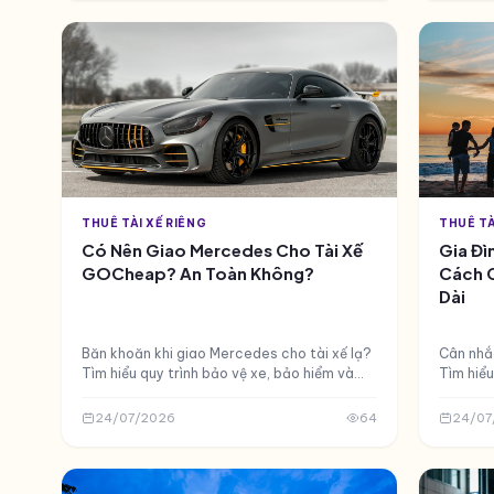
THUÊ TÀI XẾ RIÊNG
THUÊ TÀ
Có Nên Giao Mercedes Cho Tài Xế
Gia Đì
GOCheap? An Toàn Không?
Cách C
Dài
Băn khoăn khi giao Mercedes cho tài xế lạ?
Cân nhắc
Tìm hiểu quy trình bảo vệ xe, bảo hiểm và
Tìm hiểu 
cam kết của GOCheap khi giao xe sang cho
chọn tài
tài xế. Kinh nghiệm thực tế sau 3 năm.
năm từ n
24/07/2026
64
24/07