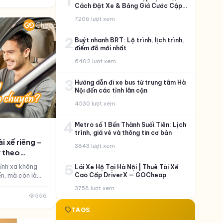
1
Cách Đặt Xe & Bảng Giá Cước Cập
Nhật
7206 lượt xem
2
Buýt nhanh BRT: Lộ trình, lịch trình,
điểm đỗ mới nhất
6402 lượt xem
3
Hướng dẫn đi xe bus từ trung tâm Hà
Nội đến các tỉnh lân cận
4530 lượt xem
4
Metro số 1 Bến Thành Suối Tiên: Lịch
trình, giá vé và thông tin cơ bản
i xế riêng –
3843 lượt xem
y theo
5
tỉnh xa không
Lái Xe Hộ Tại Hà Nội | Thuê Tài Xế
Cao Cấp DriverX — GOCheap
ển, mà còn là
an, đòi hỏi sự
3758 lượt xem
i hiệu quả công
556
i sau tay lái,
TAGS
 thời gian quý
n bị tài liệu.