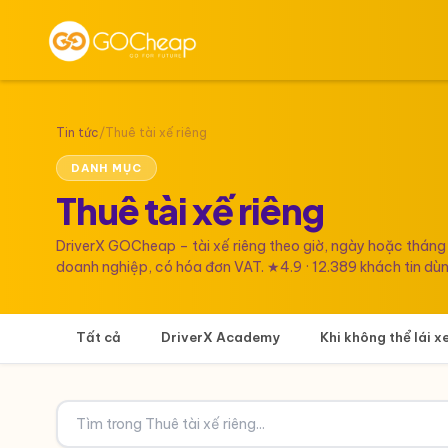
Tin tức
/
Thuê tài xế riêng
DANH MỤC
Thuê tài xế riêng
DriverX GOCheap – tài xế riêng theo giờ, ngày hoặc tháng
doanh nghiệp, có hóa đơn VAT. ★4.9 · 12.389 khách tin dùn
Tất cả
DriverX Academy
Khi không thể lái x