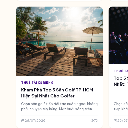
THUÊ TÀ
Top 5 
THUÊ TÀI XẾ RIÊNG
Nhất: 
Khám Phá Top 5 Sân Golf TP.HCM
Hiện Đại Nhất Cho Golfer
Chọn sân golf tiếp đối tác nước ngoài không
Chọn sân
phải chuyện tùy hứng. Một buổi sáng trên
tiếp kh
fairway tệ — cỏ xấu, caddie thiếu chuyên
thương v
nghiệp, clubhouse chật chộ...
không gi
26/07/2026
76
26/07