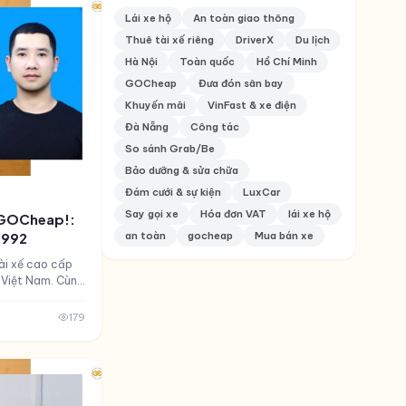
iêng đi tỉnh trở
Lái xe hộ
An toàn giao thông
Cùng GOCheap!
Thuê tài xế riêng
DriverX
Du lịch
ng đi tỉnh theo
bài viết này
Hà Nội
Toàn quốc
Hồ Chí Minh
GOCheap
Đưa đón sân bay
Khuyến mãi
VinFast & xe điện
Đà Nẵng
Công tác
So sánh Grab/Be
Bảo dưỡng & sửa chữa
Đám cưới & sự kiện
LuxCar
Say gọi xe
Hóa đơn VAT
lái xe hộ
X GOCheap!:
1992
an toàn
gocheap
Mua bán xe
tài xế cao cấp
 Việt Nam. Cùng
DriverX -
Cheap! nhé.
179