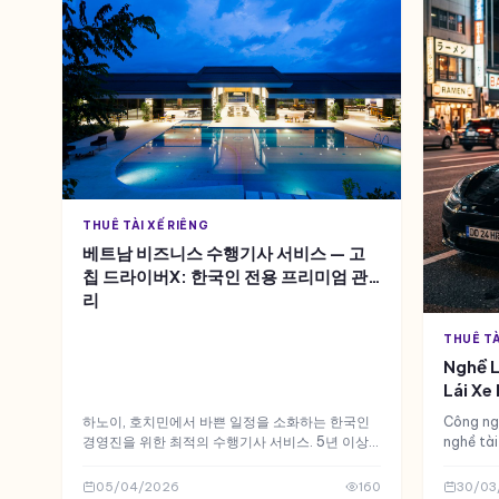
THUÊ TÀI XẾ RIÊNG
베트남 비즈니스 수행기사 서비스 — 고
칩 드라이버X: 한국인 전용 프리미엄 관
리
THUÊ TÀ
Nghề L
Lái Xe
Sếp Cố
하노이, 호치민에서 바쁜 일정을 소화하는 한국인
Công ngh
경영진을 위한 최적의 수행기사 서비스. 5년 이상
nghề tài
경력의 전문 기사가 안전하고 품격 있는 이동을 약
sự khác 
속합니다.
riêng cố
05/04/2026
160
30/03