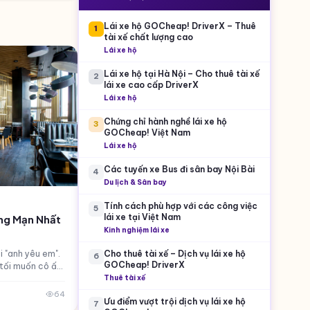
Lái xe hộ GOCheap! DriverX – Thuê
1
tài xế chất lượng cao
Lái xe hộ
Lái xe hộ tại Hà Nội – Cho thuê tài xế
2
lái xe cao cấp DriverX
Lái xe hộ
Chứng chỉ hành nghề lái xe hộ
3
GOCheap! Việt Nam
Lái xe hộ
Các tuyến xe Bus đi sân bay Nội Bài
4
Du lịch & Sân bay
Tính cách phù hợp với các công việc
5
lái xe tại Việt Nam
ãng Mạn Nhất
Kinh nghiệm lái xe
Cho thuê tài xế – Dịch vụ lái xe hộ
 "anh yêu em".
6
GOCheap! DriverX
 tối muốn cô ấy
Thuê tài xế
gắng – những
64
Ưu điểm vượt trội dịch vụ lái xe hộ
7