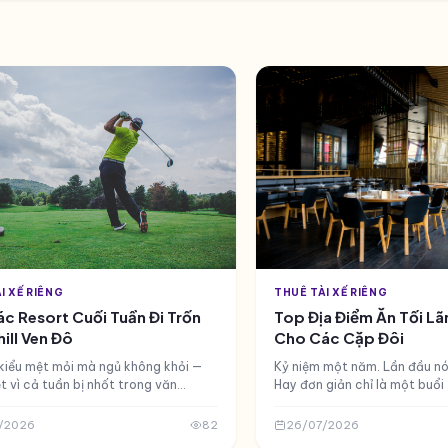
I XẾ RIÊNG
THUÊ TÀI XẾ RIÊNG
c Resort Cuối Tuần Đi Trốn
Top Địa Điểm Ăn Tối L
ill Ven Đô
Cho Các Cặp Đôi
kiểu mệt mỏi mà ngủ không khỏi —
Kỷ niệm một năm. Lần đầu nói
t vì cả tuần bị nhốt trong văn
Hay đơn giản chỉ là một buổi
trong cuộc họp, trong tiếng thông
biết rằng mình vẫn đang cố 
 thoại không dứt. Thứ Sá...
dịp như vậy không cho phé...
/2026
82
26/07/2026