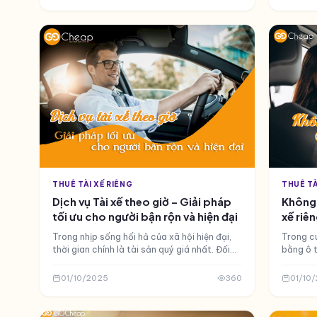
THUÊ TÀI XẾ RIÊNG
THUÊ TÀ
Dịch vụ Tài xế theo giờ – Giải pháp
Không 
tối ưu cho người bận rộn và hiện đại
xế riê
chuyển
Trong nhịp sống hối hả của xã hội hiện đại,
Trong cu
thời gian chính là tài sản quý giá nhất. Đối
bằng ô t
với những người bận rộn, doanh nhân, hay
yếu, kh
đơn giản là những ai muốn tận hưởng trọn
các chuy
01/10/2025
360
01/10
vẹn những chuyến đi mà không cần bận tâm
không ph
đến việc cầm lái, dịch vụ tài xế theo giờ đã
bằng lái
trở thành một giải pháp di chuyển tối ưu.
đây khô