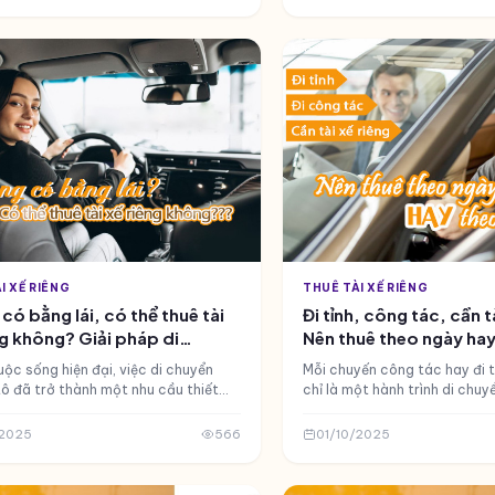
I XẾ RIÊNG
THUÊ TÀI XẾ RIÊNG
có bằng lái, có thể thuê tài
Đi tỉnh, công tác, cần tà
ng không? Giải pháp di
Nên thuê theo ngày ha
 an toàn và tiện lợi
chuyến?
ộc sống hiện đại, việc di chuyển
Mỗi chuyến công tác hay đi 
ô đã trở thành một nhu cầu thiết
chỉ là một hành trình di chuy
ông chỉ phục vụ công việc mà còn cả
một cuộc chạy đua với thời gi
ến đi cá nhân, gia đình. Tuy nhiên,
tập trung cao độ để mang lạ
/2025
566
01/10/2025
ải ai cũng có bằng lái xe. Không có
việc tốt nhất. Thay vì mệt mỏ
, hoàn toàn có thể thuê tài xế riêng.
bạn hoàn toàn có thể sử dụng
ng chỉ là một giải pháp hợp pháp mà
báu đó để nghỉ ngơi hoặc chuẩ