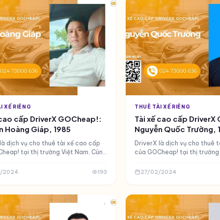
ột lựa chọn thông minh, an toàn và
Đó là lúc dịch vụ thuê tài xế r
g phổ biến tại Việt Nam.
thành giải pháp hoàn hảo. 
phân tích nên thuê tài xế riê
ngày hay theo chuyến trong 
nhé!
I XẾ RIÊNG
THUÊ TÀI XẾ RIÊNG
 cao cấp DriverX GOCheap!:
Tài xế cao cấp Driver
n Hoàng Giáp, 1985
Nguyễn Quốc Trường, 
là dịch vụ cho thuê tài xế cao cấp
DriverX là dịch vụ cho thuê 
heap! tại thị trường Việt Nam. Cùng
của GOCheap! tại thị trường
 với tài xế cao cấp DriverX -
làm quen với tài xế cao cấp 
Hoàng Giáp của GOCheap! nhé.
Nguyễn Quốc Trường của GO
/2024
193
27/02/2024