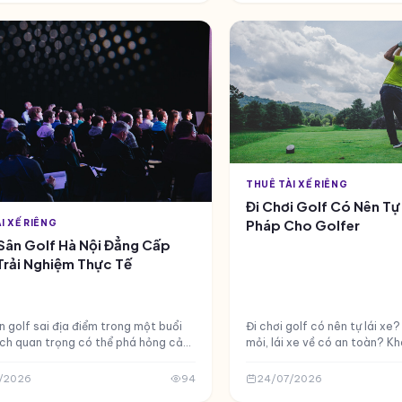
THUÊ TÀI XẾ RIÊNG
Đi Chơi Golf Có Nên Tự 
Pháp Cho Golfer
I XẾ RIÊNG
Sân Golf Hà Nội Đẳng Cấp
Trải Nghiệm Thực Tế
 golf sai địa điểm trong một buổi
Đi chơi golf có nên tự lái xe
ách quan trọng có thể phá hỏng cả
mỏi, lái xe về có an toàn? K
ụ — không phải vì đường bóng, mà vì
pháp tài xế đưa đón sân go
an, dịch vụ và cá...
— tiện lợi, an toàn, giá hợp lý.
/2026
94
24/07/2026