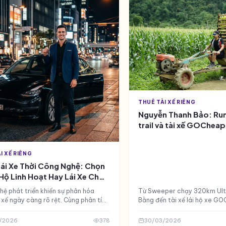
THUÊ TÀI XẾ RIÊNG
Nguyễn Thanh Bảo: Run
trail và tài xế GOCheap 
I XẾ RIÊNG
ái Xe Thời Công Nghệ: Chọn
 Hộ Linh Hoạt Hay Lái Xe Cho
 Định?
ệ phát triển khiến sự phân hóa
Từ Sweeper chạy 320km Ultr
 xế ngày càng rõ rệt. Cùng phân tích
Bằng đến tài xế lái hộ xe G
biệt và đặc điểm của nghề lái xe
chuyện về Inoxman Bảo Bảo v
 định và lái xe hộ linh hoạt ban đêm.
trên từng km đường.
/2026
378
30/03/2026