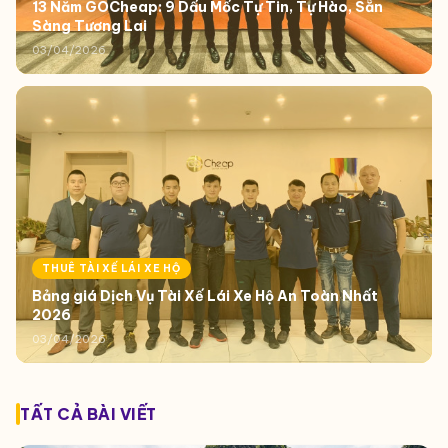
13 Năm GOCheap: 9 Dấu Mốc Tự Tin, Tự Hào, Sẵn
Sàng Tương Lai
03/04/2026
THUÊ TÀI XẾ LÁI XE HỘ
Bảng giá Dịch Vụ Tài Xế Lái Xe Hộ An Toàn Nhất
2026
03/04/2026
TẤT CẢ BÀI VIẾT