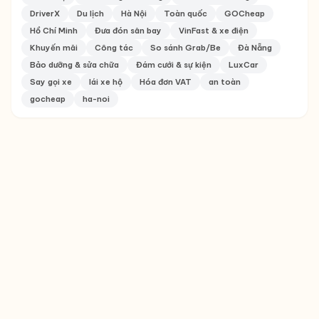
4
Metro số 1 Bến Thành Suối Tiên: Lịch trình, giá vé và thông
tin cơ bản
3820 lượt xem
5
Lái Xe Hộ Tại Hà Nội | Thuê Tài Xế Cao Cấp DriverX —
GOCheap
3743 lượt xem
TAGS
Lái xe hộ
An toàn giao thông
Thuê tài xế riêng
DriverX
Du lịch
Hà Nội
Toàn quốc
GOCheap
Hồ Chí Minh
Đưa đón sân bay
VinFast & xe điện
Khuyến mãi
Công tác
So sánh Grab/Be
Đà Nẵng
Bảo dưỡng & sửa chữa
Đám cưới & sự kiện
LuxCar
Say gọi xe
lái xe hộ
Hóa đơn VAT
an toàn
gocheap
ha-noi