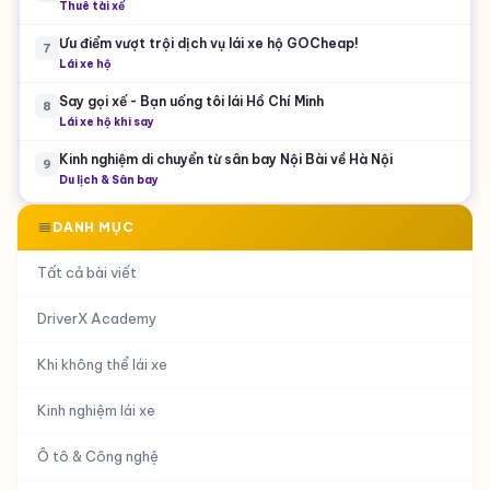
DriverX
Lái xe hộ
Chứng chỉ hành nghề lái xe hộ GOCheap! Việt Nam
3
Lái xe hộ
Các tuyến xe Bus đi sân bay Nội Bài
4
Du lịch & Sân bay
Tính cách phù hợp với các công việc lái xe tại Việt Nam
5
Kinh nghiệm lái xe
Cho thuê tài xế – Dịch vụ lái xe hộ GOCheap! DriverX
6
Thuê tài xế
Ưu điểm vượt trội dịch vụ lái xe hộ GOCheap!
7
Lái xe hộ
Say gọi xế - Bạn uống tôi lái Hồ Chí Minh
8
Lái xe hộ khi say
Kinh nghiệm di chuyển từ sân bay Nội Bài về Hà Nội
9
Du lịch & Sân bay
DANH MỤC