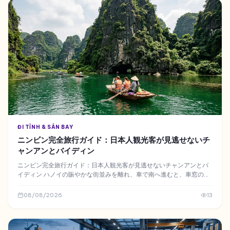
ĐI TỈNH & SÂN BAY
ニンビン完全旅行ガイド：日本人観光客が見逃せないチ
ャンアンとバイディン
ニンビン完全旅行ガイド：日本人観光客が見逃せないチャンアンとバ
イディン ハノイの賑やかな街並みを離れ、車で南へ進むと、車窓の景
色は徐々に平坦な田園から切り立った奇岩へと変化します
08/08/2026
13