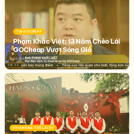
TIN GOCHEAP
Phạm Khắc Việt: 13 Năm Chèo Lái
GOCheap Vượt Sóng Gió
09/04/2026
318 lượt xem
KHI KHÔNG THỂ LÁI XE