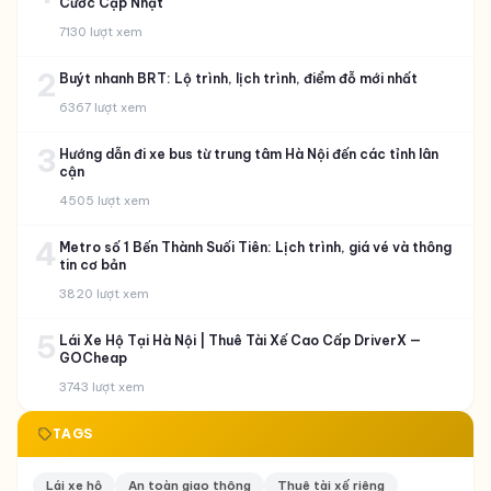
Xe hydro là gì? Đã có xe hydro tại Việt Nam chưa?
Thị trường còn bỏ ngỏ?
07/08/2026
在越南市场经营NEV汽车的品牌：机遇与挑战
07/08/2026
XEM NHIỀU NHẤT
1
XanhSM 2026: Toàn Tập Dịch Vụ, Cách Đặt Xe & Bảng Giá
Cước Cập Nhật
7130 lượt xem
2
Buýt nhanh BRT: Lộ trình, lịch trình, điểm đỗ mới nhất
6367 lượt xem
3
Hướng dẫn đi xe bus từ trung tâm Hà Nội đến các tỉnh lân
cận
4505 lượt xem