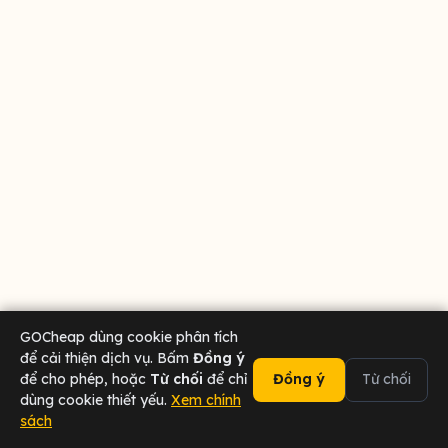
GOCheap dùng cookie phân tích
để cải thiện dịch vụ. Bấm
Đồng ý
để cho phép, hoặc
Từ chối
để chỉ
Đồng ý
Từ chối
dùng cookie thiết yếu.
Xem chính
sách
02473 000 636
Chat Zalo
Tài xế
Sân bay
Doanh nghiệp
Hotline