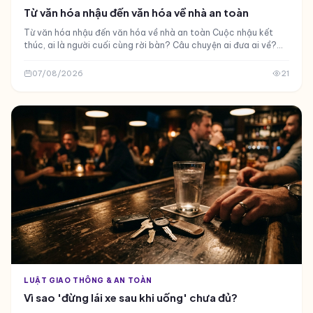
Từ văn hóa nhậu đến văn hóa về nhà an toàn
Từ văn hóa nhậu đến văn hóa về nhà an toàn Cuộc nhậu kết
thúc, ai là người cuối cùng rời bàn? Câu chuyện ai đưa ai về?
Đây là câu hỏi quen thuộc sau mỗi buổi giao lưu của cán
07/08/2026
21
LUẬT GIAO THÔNG & AN TOÀN
Vì sao 'đừng lái xe sau khi uống' chưa đủ?