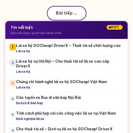
TÀI XẾ CHO DOANH NGHIỆP
Vì sao nhiều tập đoàn cấm nhân viên tự lái sau tiệc?
Vì sao nhiều tập đoàn cấm nhân viên tự lái sau tiệc? Khoản 4
Điều 12 Quy tắc Ứng xử (Code of Conduct) áp dụng tại Việt
Nam của một tập đoàn phân phối hàng tiêu dùng nhanh
(FMCG)
07/08/2026
25
Bài tiếp
Tin nổi bật
HOT
Bài viết được quan tâm nhiều nhất
Lái xe hộ GOCheap! DriverX – Thuê tài xế chất lượng cao
1
Lái xe hộ
Lái xe hộ tại Hà Nội – Cho thuê tài xế lái xe cao cấp
2