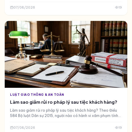
chuyển, bằng gì, rủi ro nào
07/08/2026
19
LUẬT GIAO THÔNG & AN TOÀN
Làm sao giảm rủi ro pháp lý sau tiệc khách hàng?
Làm sao giảm rủi ro pháp lý sau tiệc khách hàng? Theo Điều
584 Bộ luật Dân sự 2015, người nào có hành vi xâm phạm tính
mạng, sức khỏe, tài sản của người khác mà gây thiệt hại th
07/08/2026
19