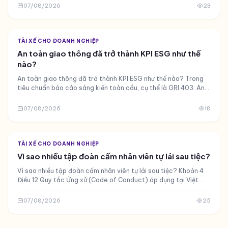
LUẬT GIAO THÔNG & AN TOÀN
Duty of Care: Trách nhiệm của doanh nghiệp với
nhân viên sau giờ làm
Duty of Care: Trách nhiệm của doanh nghiệp với nhân viên sau
giờ làm Tháng 11 năm 2022, một vụ việc tranh chấp bồi thường
tai nạn lao động tại TP
07/08/2026
23
TÀI XẾ CHO DOANH NGHIỆP
An toàn giao thông đã trở thành KPI ESG như thế
nào?
An toàn giao thông đã trở thành KPI ESG như thế nào? Trong
tiêu chuẩn báo cáo sáng kiến toàn cầu, cụ thể là GRI 403: An
toàn và Sức khỏe nghề nghiệp (phiên bản 2018), các sự cố
07/08/2026
18