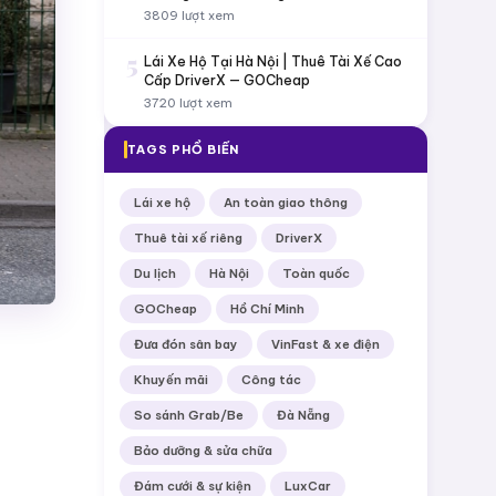
3809 lượt xem
5
Lái Xe Hộ Tại Hà Nội | Thuê Tài Xế Cao
Cấp DriverX — GOCheap
3720 lượt xem
TAGS PHỔ BIẾN
Lái xe hộ
An toàn giao thông
Thuê tài xế riêng
DriverX
Du lịch
Hà Nội
Toàn quốc
GOCheap
Hồ Chí Minh
Đưa đón sân bay
VinFast & xe điện
Khuyến mãi
Công tác
So sánh Grab/Be
Đà Nẵng
Bảo dưỡng & sửa chữa
Đám cưới & sự kiện
LuxCar