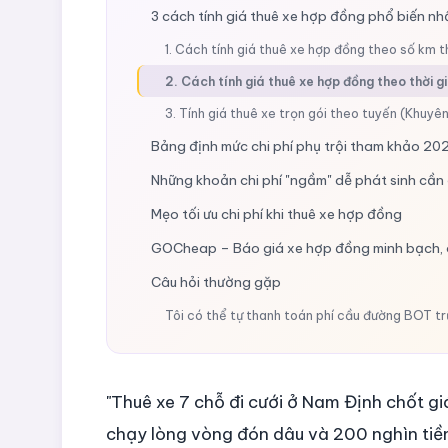
3 cách tính giá thuê xe hợp đồng phổ biến nh
1. Cách tính giá thuê xe hợp đồng theo số km t
2. Cách tính giá thuê xe hợp đồng theo thời g
3. Tính giá thuê xe trọn gói theo tuyến (Khuyê
Bảng định mức chi phí phụ trội tham khảo 20
Những khoản chi phí "ngầm" dễ phát sinh cần 
Mẹo tối ưu chi phí khi thuê xe hợp đồng
GOCheap – Báo giá xe hợp đồng minh bạch, 
Câu hỏi thường gặp
Tôi có thể tự thanh toán phí cầu đường BOT t
Nếu chuyến đi của tôi kết thúc sớm hơn giờ đị
Tôi có phải đặt cọc trước khi thuê xe không?
"Thuê xe 7 chỗ đi cưới ở Nam Định chốt gi
chạy lòng vòng đón dâu và 200 nghìn tiền 