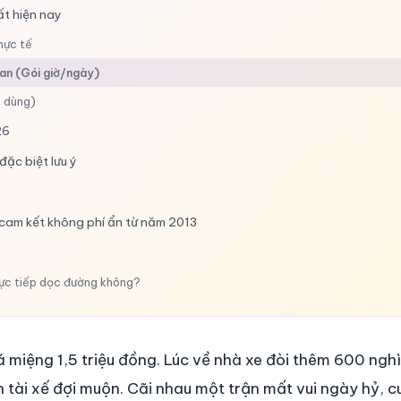
ất hiện nay
hực tế
ian (Gói giờ/ngày)
n dùng)
26
đặc biệt lưu ý
cam kết không phí ẩn từ năm 2013
rực tiếp dọc đường không?
nh mức thì có được giảm tiền không?
á miệng 1,5 triệu đồng. Lúc về nhà xe đòi thêm 600 nghì
tài xế đợi muộn. Cãi nhau một trận mất vui ngày hỷ, c