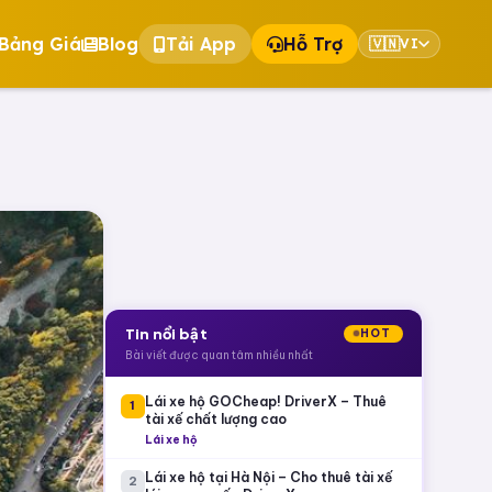
Bảng Giá
Blog
Tải App
Hỗ Trợ
🇻🇳
VI
Tin nổi bật
HOT
Bài viết được quan tâm nhiều nhất
Lái xe hộ GOCheap! DriverX – Thuê
1
tài xế chất lượng cao
Lái xe hộ
Lái xe hộ tại Hà Nội – Cho thuê tài xế
2