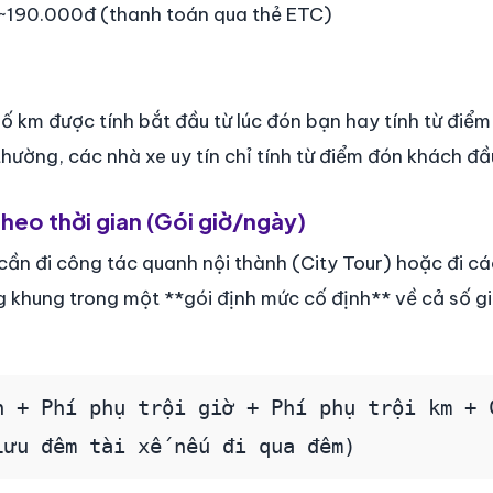
 ~190.000đ (thanh toán qua thẻ ETC)
ố km được tính bắt đầu từ lúc đón bạn hay tính từ điểm
ường, các nhà xe uy tín chỉ tính từ điểm đón khách đầu
theo thời gian (Gói giờ/ngày)
ần đi công tác quanh nội thành (City Tour) hoặc đi cá
g khung trong một **gói định mức cố định** về cả số gi
n + Phí phụ trội giờ + Phí phụ trội km + 
lưu đêm tài xế nếu đi qua đêm)