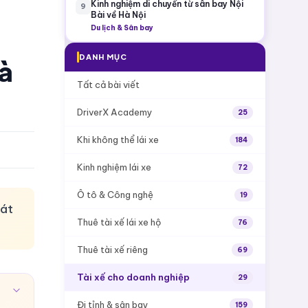
Kinh nghiệm di chuyển từ sân bay Nội
9
Bài về Hà Nội
Du lịch & Sân bay
DANH MỤC
à
Tất cả bài viết
DriverX Academy
25
Khi không thể lái xe
184
Kinh nghiệm lái xe
72
Ô tô & Công nghệ
19
hát
Thuê tài xế lái xe hộ
76
Thuê tài xế riêng
69
Tài xế cho doanh nghiệp
29
Đi tỉnh & sân bay
159