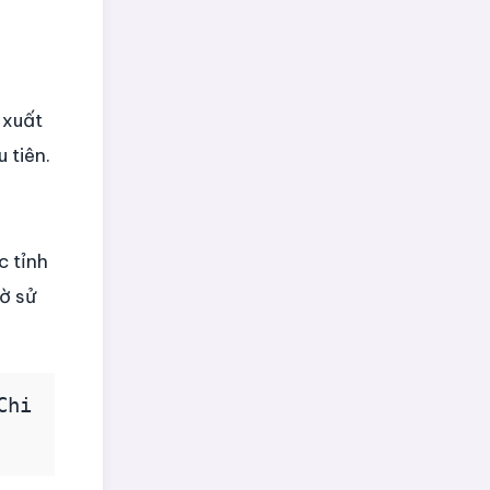
 xuất
 tiên.
c tỉnh
ờ sử
Chi