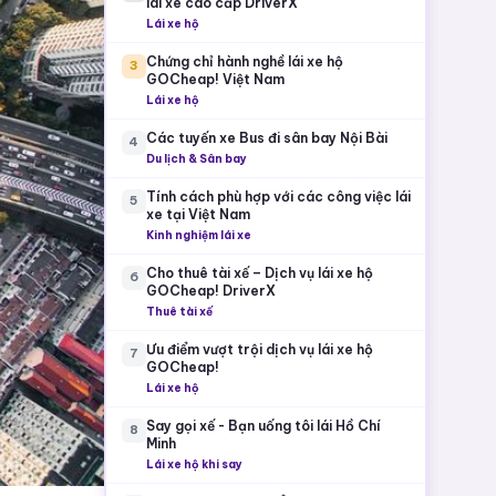
lái xe cao cấp DriverX
Lái xe hộ
Chứng chỉ hành nghề lái xe hộ
3
GOCheap! Việt Nam
Lái xe hộ
Các tuyến xe Bus đi sân bay Nội Bài
4
Du lịch & Sân bay
Tính cách phù hợp với các công việc lái
5
xe tại Việt Nam
Kinh nghiệm lái xe
Cho thuê tài xế – Dịch vụ lái xe hộ
6
GOCheap! DriverX
Thuê tài xế
Ưu điểm vượt trội dịch vụ lái xe hộ
7
GOCheap!
Lái xe hộ
Say gọi xế - Bạn uống tôi lái Hồ Chí
8
Minh
Lái xe hộ khi say