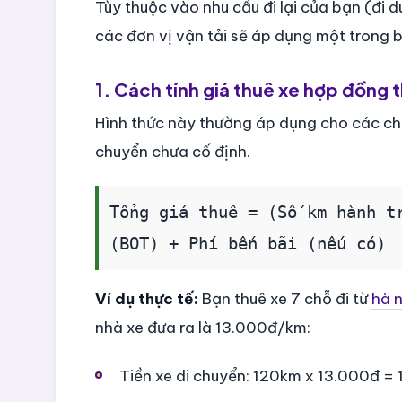
Tùy thuộc vào nhu cầu đi lại của bạn (đi 
các đơn vị vận tải sẽ áp dụng một trong 
1. Cách tính giá thuê xe hợp đồng 
Hình thức này thường áp dụng cho các chuy
chuyển chưa cố định.
Tổng giá thuê = (Số km hành t
(BOT) + Phí bến bãi (nếu có)
Ví dụ thực tế:
Bạn thuê xe 7 chỗ đi từ
hà n
nhà xe đưa ra là 13.000đ/km:
Tiền xe di chuyển: 120km x 13.000đ =