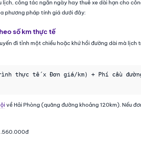
du lịch, công tác ngắn ngày hay thuê xe dài hạn cho côn
ba phương pháp tính giá dưới đây:
theo số km thực tế
ến đi tỉnh một chiều hoặc khứ hồi đường dài mà lịch tr
rình thực tế x Đơn giá/km) + Phí cầu đườn
ội
về Hải Phòng (quãng đường khoảng 120km). Nếu đơ
 1.560.000đ