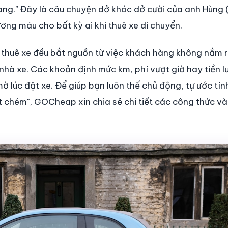
ràng." Đây là câu chuyện dở khóc dở cười của anh Hùng
ương máu cho bất kỳ ai khi thuê xe di chuyển.
 thuê xe đều bắt nguồn từ việc khách hàng không nắm 
hà xe. Các khoản định mức km, phí vượt giờ hay tiền l
 lúc đặt xe. Để giúp bạn luôn thế chủ động, tự ước tín
 chém", GOCheap xin chia sẻ chi tiết các công thức và