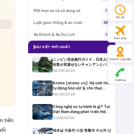
Mới mua xe và sử dụng xe
7
Tài xế
Luật giao thông & an toàn
28
Xe Khách & Xe Du Lịch
3
Sân bay
BÀI VIẾT MỚI NHẤT
ニンビン完全旅行ガイド：日本人観
Doanh nghiệp
光客が見逃せないチャンアンとバイ
ディン
08/08/2026
Hotline
Atoms (atoms.co): Hệ sinh thái
tự động hóa vật lý cho thực
phẩm, khai khoáng và vận tải
08/08/2026
Công nghệ xe tự hành là gì? Tại
Việt Nam đang phát triển thế
nào và VinFast đã làm được gì?
07/08/2026
n tiền
uối
베트남 자동차 시장 현황과 수소차 신