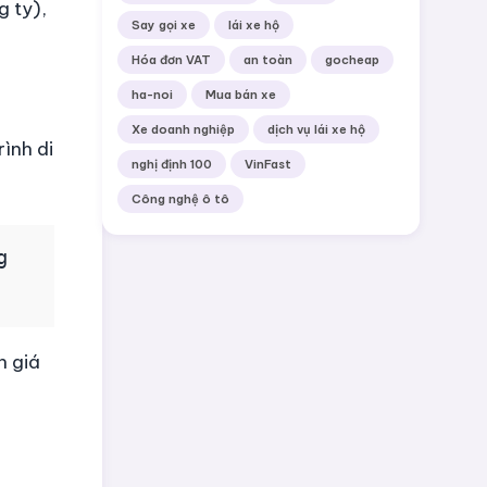
g ty),
Say gọi xe
lái xe hộ
Hóa đơn VAT
an toàn
gocheap
ha-noi
Mua bán xe
Xe doanh nghiệp
dịch vụ lái xe hộ
ình di
nghị định 100
VinFast
Công nghệ ô tô
g
n giá