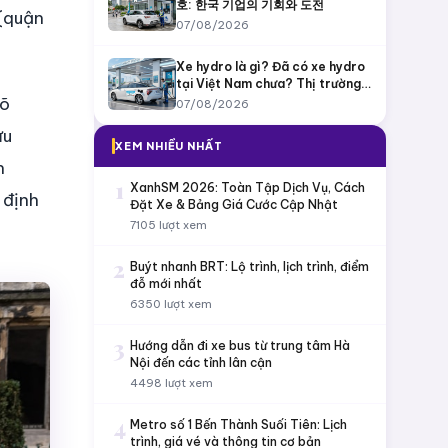
호: 한국 기업의 기회와 도전
 (quận
07/08/2026
Xe hydro là gì? Đã có xe hydro
tại Việt Nam chưa? Thị trường
rõ
còn bỏ ngỏ?
07/08/2026
ưu
XEM NHIỀU NHẤT
h
1
XanhSM 2026: Toàn Tập Dịch Vụ, Cách
 định
Đặt Xe & Bảng Giá Cước Cập Nhật
7105 lượt xem
2
Buýt nhanh BRT: Lộ trình, lịch trình, điểm
đỗ mới nhất
6350 lượt xem
3
Hướng dẫn đi xe bus từ trung tâm Hà
Nội đến các tỉnh lân cận
4498 lượt xem
4
Metro số 1 Bến Thành Suối Tiên: Lịch
trình, giá vé và thông tin cơ bản