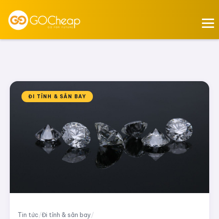
ĐI TỈNH & SÂN BAY
Tin tức
/
Đi tỉnh & sân bay
/