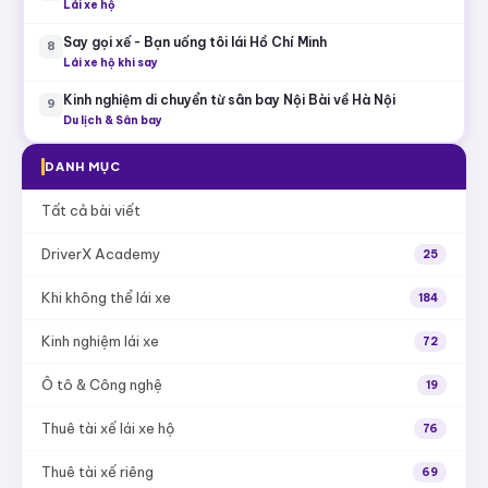
Lái xe hộ
Say gọi xế - Bạn uống tôi lái Hồ Chí Minh
8
Lái xe hộ khi say
Kinh nghiệm di chuyển từ sân bay Nội Bài về Hà Nội
9
Du lịch & Sân bay
DANH MỤC
Tất cả bài viết
DriverX Academy
25
Khi không thể lái xe
184
Kinh nghiệm lái xe
72
Ô tô & Công nghệ
19
Thuê tài xế lái xe hộ
76
Thuê tài xế riêng
69