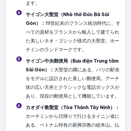
ます。
サイゴン大聖堂（Nhà thờ Đức Bà Sài
Gòn）：
19世紀末のフランス統治時代に、す
べての資材をフランスから輸入して建てられ
た美しいネオ・ゴシック様式の大聖堂。ホー
チミンのランドマークです。
サイゴン中央郵便局（Bưu điện Trung tâm
Sài Gòn）：
大聖堂の隣にある、パリの駅舎
をモデルに設計された美しい郵便局。アーチ
状の広い天井とクラシックな電話ボックスが
あり、現役の郵便局として機能しています。
カオダイ教聖堂（Tòa Thánh Tây Ninh）：
ホーチミンから日帰りで行けるタイニン省に
ある、ベトナム特有の新興宗教の総本山。仏