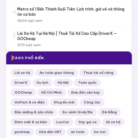
4
Metro số 1 Bến Thành Suối Tiên: Lịch trình, giá vé và thông
tin cơ bản
3804 lượt xem
5
Lái Xe Hộ Tại Hà Nội | Thuê Tài Xế Cao Cấp DriverX —
GOCheap
3719 lượt xem
TAGS PHỔ BIẾN
Lái xe hộ
An toàn giao thông
Thuê tài xế riêng
DriverX
Du lịch
Hà Nội
Toàn quốc
GOCheap
Hồ Chí Minh
Đưa đón sân bay
VinFast & xe điện
Khuyến mãi
Công tác
Bảo dưỡng & sửa chữa
So sánh Grab/Be
Đà Nẵng
Đám cưới & sự kiện
LuxCar
Say gọi xe
lái xe hộ
gocheap
Hóa đơn VAT
an toàn
ha-noi