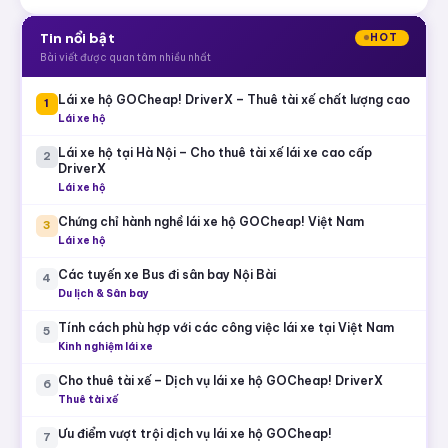
Tin nổi bật
HOT
Bài viết được quan tâm nhiều nhất
Lái xe hộ GOCheap! DriverX – Thuê tài xế chất lượng cao
1
Lái xe hộ
Lái xe hộ tại Hà Nội – Cho thuê tài xế lái xe cao cấp
2
DriverX
Lái xe hộ
Chứng chỉ hành nghề lái xe hộ GOCheap! Việt Nam
3
Lái xe hộ
Các tuyến xe Bus đi sân bay Nội Bài
4
Du lịch & Sân bay
Tính cách phù hợp với các công việc lái xe tại Việt Nam
5
Kinh nghiệm lái xe
Cho thuê tài xế – Dịch vụ lái xe hộ GOCheap! DriverX
6
Thuê tài xế
Ưu điểm vượt trội dịch vụ lái xe hộ GOCheap!
7