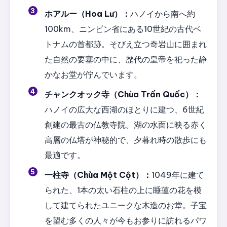
ホアルー（Hoa Lư）：
ハノイから南へ約
100km、ニンビン省にある10世紀の古代ベ
トナムの首都跡。そびえ立つ奇岩山に囲まれ
た自然の要塞の中に、歴代の皇帝を祀った静
かなお堂が佇んでいます。
チャンクオック寺（Chùa Trấn Quốc）：
ハノイの広大な西湖のほとりに建つ、6世紀
創建の最古の仏教寺院。湖の水面に映る赤く
高層の仏塔が神秘的で、夕暮れ時の散歩にも
最適です。
一柱寺（Chùa Một Cột）：
1049年に建て
られた、1本の太い石柱の上に睡蓮の花を模
して建てられたユニークな木造のお堂。子宝
を望む多くの人々が今もお参りに訪れるパワ