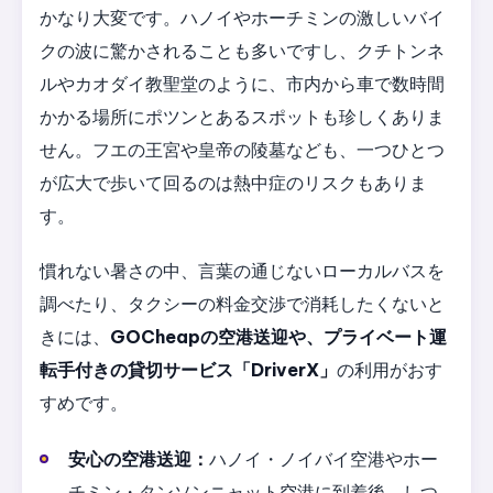
かなり大変です。ハノイやホーチミンの激しいバイ
クの波に驚かされることも多いですし、クチトンネ
ルやカオダイ教聖堂のように、市内から車で数時間
かかる場所にポツンとあるスポットも珍しくありま
せん。フエの王宮や皇帝の陵墓なども、一つひとつ
が広大で歩いて回るのは熱中症のリスクもありま
す。
慣れない暑さの中、言葉の通じないローカルバスを
調べたり、タクシーの料金交渉で消耗したくないと
きには、
GOCheapの空港送迎や、プライベート運
転手付きの貸切サービス「DriverX」
の利用がおす
すめです。
安心の空港送迎：
ハノイ・ノイバイ空港やホー
チミン・タンソンニャット空港に到着後、しつ