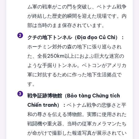
ム軍の戦車がこの門を突破し、ベトナム戦争
が終結した歴史的瞬間を迎えた現場です。内
部は当時のまま保存されています。
クチの地下トンネル（Địa đạo Củ Chi）：
ホーチミン郊外の森の地下に張り巡らされ
た、全長250km以上におよぶ巨大な迷宮の
ような手掘りトンネル。ベトコンがアメリカ
軍に対抗するために作った地下生活拠点で
す。
戦争証跡博物館（Bảo tàng Chứng tích
Chiến tranh）：
ベトナム戦争の悲惨さと平
和の尊さを伝える博物館。実際に使用された
戦闘機や重火器、当時の従軍カメラマンたち
が命がけで撮影した報道写真が展示されてい