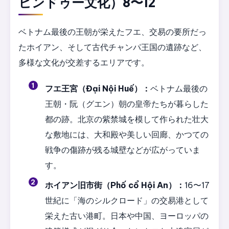
ヒンドゥー文化）8〜12
ベトナム最後の王朝が栄えたフエ、交易の要所だっ
たホイアン、そして古代チャンパ王国の遺跡など、
多様な文化が交差するエリアです。
フエ王宮（Đại Nội Huế）：
ベトナム最後の
王朝・阮（グエン）朝の皇帝たちが暮らした
都の跡。北京の紫禁城を模して作られた壮大
な敷地には、大和殿や美しい回廊、かつての
戦争の傷跡が残る城壁などが広がっていま
す。
ホイアン旧市街（Phố cổ Hội An）：
16〜17
世紀に「海のシルクロード」の交易港として
栄えた古い港町。日本や中国、ヨーロッパの