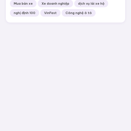
Mua bán xe
Xe doanh nghiệp
dịch vụ lái xe hộ
nghị định 100
VinFast
Công nghệ ô tô