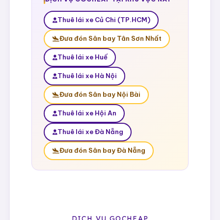
Thuê lái xe Củ Chi (TP.HCM)
Đưa đón Sân bay Tân Sơn Nhất
Thuê lái xe Huế
Thuê lái xe Hà Nội
Đưa đón Sân bay Nội Bài
Thuê lái xe Hội An
Thuê lái xe Đà Nẵng
Đưa đón Sân bay Đà Nẵng
DỊCH VỤ GOCHEAP