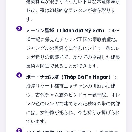
建築様式が混ざり合ったレトロな木造家屋が
並び、夜は幻想的なランタンが街を彩りま
す。
ミーソン聖域（Thánh địa Mỹ Sơn）：
4〜
13世紀に栄えたチャンパ王国の宗教的聖地。
ジャングルの奥深くに佇むヒンドゥー教のレ
ンガ造りの遺跡群で、かつての卓越した建築
技術を間近で見ることができます。
ポー・ナガル塔（Tháp Bà Po Nagar）：
沿岸リゾート都市ニャチャンの川沿いに建
つ、古代チャム族のヒンドゥー教寺院。オレ
ンジ色のレンガで建てられた独特の塔の内部
には、女神像が祀られ、今も祈りが捧げられ
ています。