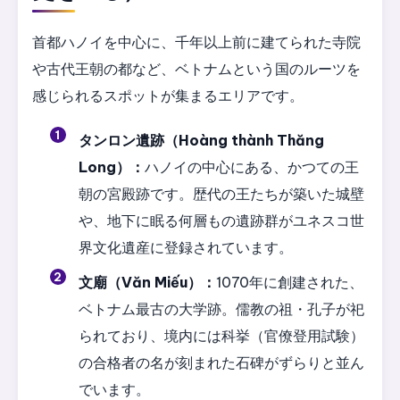
首都ハノイを中心に、千年以上前に建てられた寺院
や古代王朝の都など、ベトナムという国のルーツを
感じられるスポットが集まるエリアです。
タンロン遺跡（Hoàng thành Thăng
Long）：
ハノイの中心にある、かつての王
朝の宮殿跡です。歴代の王たちが築いた城壁
や、地下に眠る何層もの遺跡群がユネスコ世
界文化遺産に登録されています。
文廟（Văn Miếu）：
1070年に創建された、
ベトナム最古の大学跡。儒教の祖・孔子が祀
られており、境内には科挙（官僚登用試験）
の合格者の名が刻まれた石碑がずらりと並ん
でいます。