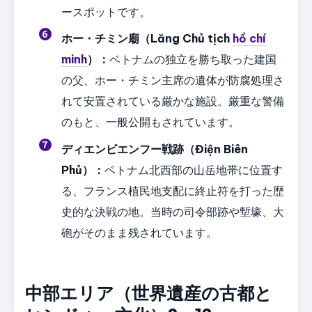
ースポットです。
ホー・チミン廟（Lăng Chủ tịch
hồ chí
minh
）：
ベトナムの独立を勝ち取った建国
の父、ホー・チミン主席の遺体が防腐処理さ
れて安置されている厳かな施設。厳重な警備
のもと、一般公開もされています。
ディエンビエンフー戦跡（Điện Biên
Phủ）：
ベトナム北西部の山岳地帯に位置す
る、フランス植民地支配に終止符を打った歴
史的な決戦の地。当時の司令部跡や塹壕、大
砲がそのまま残されています。
中部エリア（世界遺産の古都と