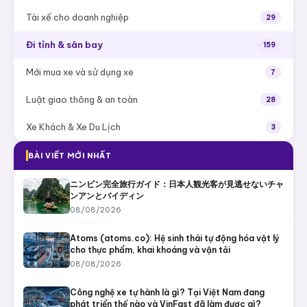
Tài xế cho doanh nghiệp
29
Đi tỉnh & sân bay
159
Mới mua xe và sử dụng xe
7
Luật giao thông & an toàn
28
Xe Khách & Xe Du Lịch
3
BÀI VIẾT MỚI NHẤT
ニンビン完全旅行ガイド：日本人観光客が見逃せないチャ
ンアンとバイディン
08/08/2026
Atoms (atoms.co): Hệ sinh thái tự động hóa vật lý
cho thực phẩm, khai khoáng và vận tải
08/08/2026
Công nghệ xe tự hành là gì? Tại Việt Nam đang
phát triển thế nào và VinFast đã làm được gì?