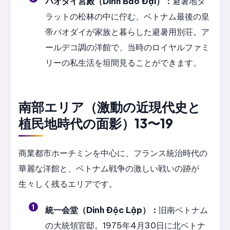
バオダイ宮殿（Dinh Bảo Đại）：
避暑地ダ
ラットの松林の中に佇む、ベトナム最後の皇
帝バオダイが家族と暮らした避暑用別荘。ア
ールデコ調の洋館で、当時のロイヤルファミ
リーの私生活を垣間見ることができます。
南部エリア（激動の近現代史と
植民地時代の面影）13〜19
商業都市ホーチミンを中心に、フランス統治時代の
華麗な洋館と、ベトナム戦争の激しい戦いの跡が
生々しく残るエリアです。
統一会堂（Dinh Độc Lập）：
旧南ベトナム
の大統領官邸。1975年4月30日に北ベトナ