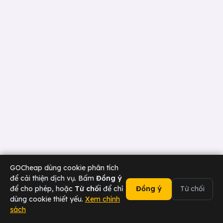
GOCheap dùng cookie phân tích
để cải thiện dịch vụ. Bấm
Đồng ý
để cho phép, hoặc
Từ chối
để chỉ
Đồng ý
Từ chối
dùng cookie thiết yếu.
Xem chính
sách
02473 000 636
Chat Zalo
Tài xế
Sân bay
Doanh nghiệp
Hotline