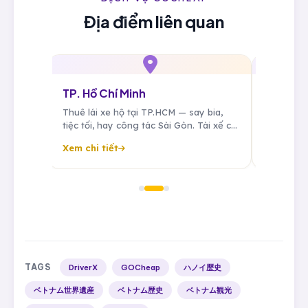
Địa điểm liên quan
TP. Hồ Chí Minh
Củ Chi (
 giờ
Thuê lái xe hộ tại TP.HCM — say bia,
Thuê lái xe 
ề an
tiệc tối, hay công tác Sài Gòn. Tài xế cố
đón khu cô
ác,
định cho doanh nhân, đưa đón sân bay
Chi, công t
Xem chi tiết
Xem chi tiế
Tân Sơn Nhất, sẵn sàng 24/7.
TAGS
DriverX
GOCheap
ハノイ歴史
ベトナム世界遺産
ベトナム歴史
ベトナム観光