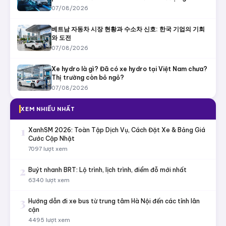
07/08/2026
베트남 자동차 시장 현황과 수소차 신호: 한국 기업의 기회
와 도전
07/08/2026
Xe hydro là gì? Đã có xe hydro tại Việt Nam chưa?
Thị trường còn bỏ ngỏ?
07/08/2026
XEM NHIỀU NHẤT
1
XanhSM 2026: Toàn Tập Dịch Vụ, Cách Đặt Xe & Bảng Giá
Cước Cập Nhật
7097 lượt xem
2
Buýt nhanh BRT: Lộ trình, lịch trình, điểm đỗ mới nhất
6340 lượt xem
3
Hướng dẫn đi xe bus từ trung tâm Hà Nội đến các tỉnh lân
cận
4495 lượt xem