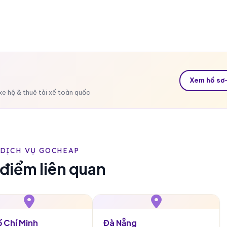
Xem hồ sơ
xe hộ & thuê tài xế toàn quốc
DỊCH VỤ GOCHEAP
 điểm liên quan
ồ Chí Minh
Đà Nẵng