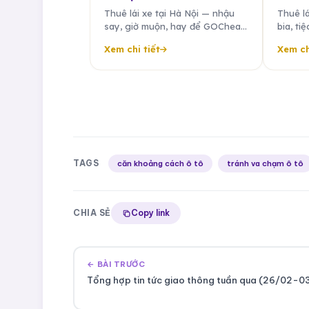
Thuê lái xe tại Hà Nội — nhậu
Thuê l
say, giờ muộn, hay để GOCheap
bia, ti
đưa bạn về an toàn. Tài xế riêng
Gòn. T
Xem chi tiết
Xem ch
đưa đón công tác, sân bay, sự
nhân, 
kiện 24/7.
Nhất, s
TAGS
căn khoảng cách ô tô
tránh va chạm ô tô
CHIA SẺ
Copy link
← BÀI TRƯỚC
Tổng hợp tin tức giao thông tuần qua (26/02-0