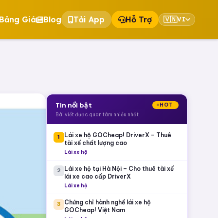
Bảng Giá
Blog
Tải App
Hỗ Trợ
🇻🇳
VI
Tin nổi bật
HOT
Bài viết được quan tâm nhiều nhất
Lái xe hộ GOCheap! DriverX – Thuê
1
tài xế chất lượng cao
Lái xe hộ
Lái xe hộ tại Hà Nội – Cho thuê tài xế
2
lái xe cao cấp DriverX
Lái xe hộ
Chứng chỉ hành nghề lái xe hộ
3
GOCheap! Việt Nam