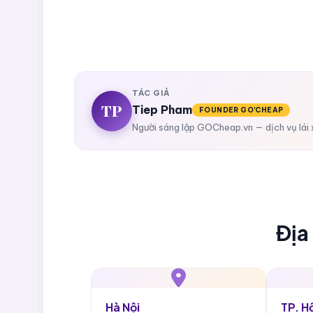
TÁC GIẢ
TP
Tiep Pham
FOUNDER GO'CHEAP
Người sáng lập GOCheap.vn — dịch vụ lái 
Địa
Hà Nội
TP. H