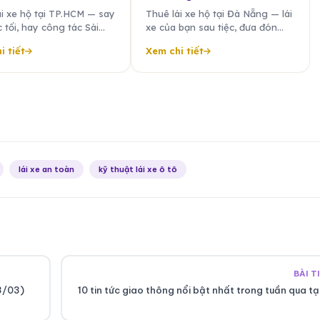
ái xe hộ tại TP.HCM — say
Thuê lái xe hộ tại Đà Nẵng — lái
ệc tối, hay công tác Sài
xe của bạn sau tiệc, đưa đón
ài xế cố định cho doanh
sân bay, hội nghị, resort Bà Nà,
i tiết
Xem chi tiết
đưa đón sân bay Tân Sơn
Non Nước. Tài xế riêng miền
ẵn sàng 24/7.
Trung 24/7.
lái xe an toàn
kỹ thuật lái xe ô tô
BÀI T
3/03)
10 tin tức giao thông nổi bật nhất trong tuần qua tại