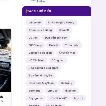
3701 lượt xem
TAGS PHỔ BIẾN
Lái xe hộ
An toàn giao thông
Thuê tài xế riêng
DriverX
Du lịch
Đưa đón sân bay
GOCheap
Hà Nội
Toàn quốc
VinFast & xe điện
Khuyến mãi
Hồ Chí Minh
Công tác
Bảo dưỡng & sửa chữa
So sánh Grab/Be
Đám cưới & sự kiện
Đà Nẵng
gocheap
LuxCar
lái xe hộ
nh
Say gọi xe
Hóa đơn VAT
ha-noi
ap
an toàn
Mua bán xe