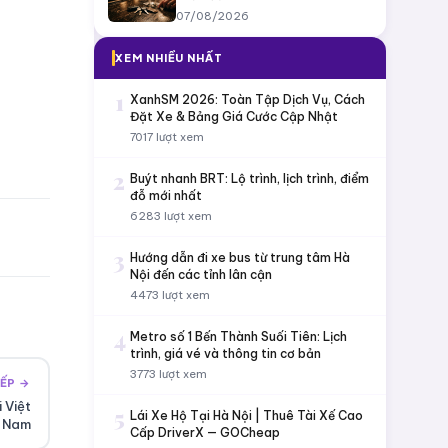
07/08/2026
XEM NHIỀU NHẤT
1
XanhSM 2026: Toàn Tập Dịch Vụ, Cách
Đặt Xe & Bảng Giá Cước Cập Nhật
7017 lượt xem
2
Buýt nhanh BRT: Lộ trình, lịch trình, điểm
đỗ mới nhất
6283 lượt xem
3
Hướng dẫn đi xe bus từ trung tâm Hà
Nội đến các tỉnh lân cận
4473 lượt xem
4
Metro số 1 Bến Thành Suối Tiên: Lịch
trình, giá vé và thông tin cơ bản
3773 lượt xem
IẾP →
 Việt
5
Lái Xe Hộ Tại Hà Nội | Thuê Tài Xế Cao
Nam
Cấp DriverX — GOCheap