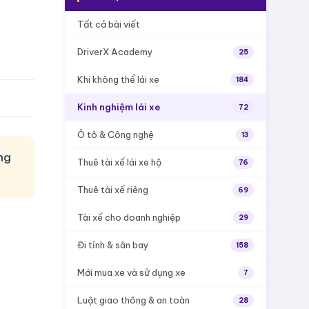
Tất cả bài viết
DriverX Academy
25
Khi không thể lái xe
184
Kinh nghiệm lái xe
72
Ô tô & Công nghệ
13
ng
Thuê tài xế lái xe hộ
76
Thuê tài xế riêng
69
Tài xế cho doanh nghiệp
29
Đi tỉnh & sân bay
158
Mới mua xe và sử dụng xe
7
Luật giao thông & an toàn
28