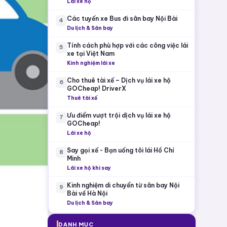
Lái xe hộ
Các tuyến xe Bus đi sân bay Nội Bài
4
Du lịch & Sân bay
Tính cách phù hợp với các công việc lái
5
xe tại Việt Nam
Kinh nghiệm lái xe
Cho thuê tài xế – Dịch vụ lái xe hộ
6
GOCheap! DriverX
Thuê tài xế
Ưu điểm vượt trội dịch vụ lái xe hộ
7
GOCheap!
Lái xe hộ
Say gọi xế - Bạn uống tôi lái Hồ Chí
8
Minh
Lái xe hộ khi say
Kinh nghiệm di chuyển từ sân bay Nội
9
Bài về Hà Nội
Du lịch & Sân bay
DANH MỤC