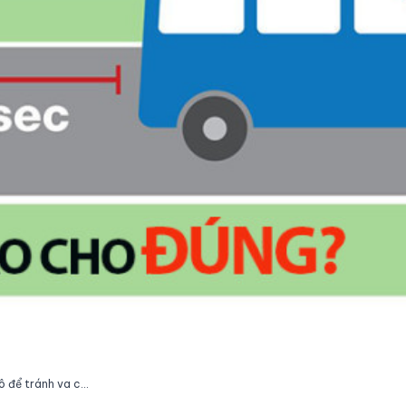
Mẹo căn khoảng cách của ô tô để tránh va chạm