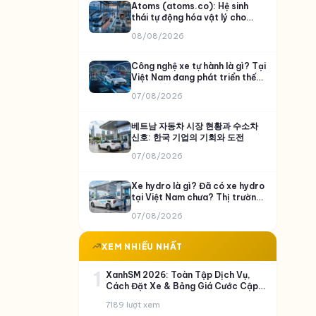
Atoms (atoms.co): Hệ sinh
thái tự động hóa vật lý cho
thực phẩm, khai khoáng và vận
08/08/2026
tải
Công nghệ xe tự hành là gì? Tại
Việt Nam đang phát triển thế
nào và VinFast đã làm được gì?
07/08/2026
베트남 자동차 시장 현황과 수소차
신호: 한국 기업의 기회와 도전
07/08/2026
Xe hydro là gì? Đã có xe hydro
tại Việt Nam chưa? Thị trường
còn bỏ ngỏ?
07/08/2026
XEM NHIỀU NHẤT
1
XanhSM 2026: Toàn Tập Dịch Vụ,
Cách Đặt Xe & Bảng Giá Cước Cập
Nhật
7189 lượt xem