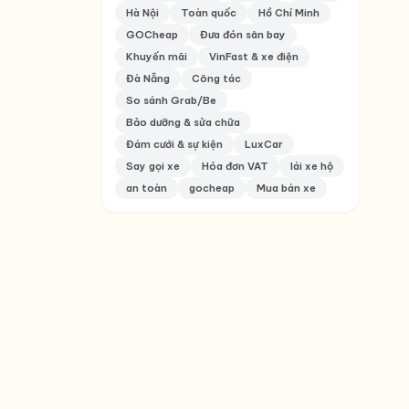
Hà Nội
Toàn quốc
Hồ Chí Minh
GOCheap
Đưa đón sân bay
Khuyến mãi
VinFast & xe điện
Đà Nẵng
Công tác
So sánh Grab/Be
Bảo dưỡng & sửa chữa
Đám cưới & sự kiện
LuxCar
Say gọi xe
Hóa đơn VAT
lái xe hộ
an toàn
gocheap
Mua bán xe