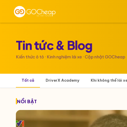
Tin tức &
Blog
Kiến thức ô tô · Kinh nghiệm lái xe · Cập nhật GOCheap
Tất cả
DriverX Academy
Khi không thể lái x
NỔI BẬT