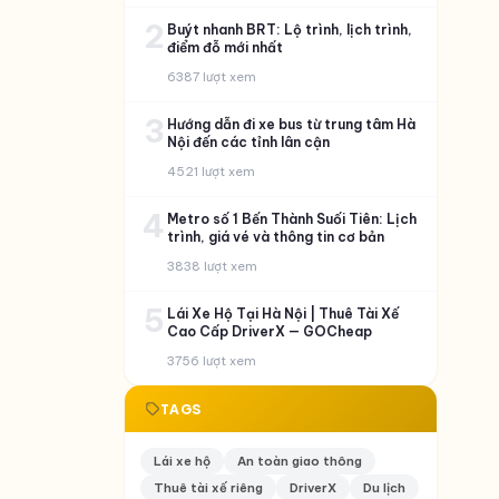
2
Buýt nhanh BRT: Lộ trình, lịch trình,
điểm đỗ mới nhất
6387 lượt xem
3
Hướng dẫn đi xe bus từ trung tâm Hà
Nội đến các tỉnh lân cận
4521 lượt xem
4
Metro số 1 Bến Thành Suối Tiên: Lịch
trình, giá vé và thông tin cơ bản
3838 lượt xem
5
Lái Xe Hộ Tại Hà Nội | Thuê Tài Xế
Cao Cấp DriverX — GOCheap
3756 lượt xem
TAGS
Lái xe hộ
An toàn giao thông
Thuê tài xế riêng
DriverX
Du lịch