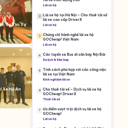
Lái xe hộ
Lái xe hộ tại Hà Nội – Cho thuê tài xế
2
lái xe cao cấp DriverX
c Tự Tin, Tự
Lái xe hộ
Chứng chỉ hành nghề lái xe hộ
3
GOCheap! Việt Nam
Lái xe hộ
Các tuyến xe Bus đi sân bay Nội Bài
4
Du lịch & Sân bay
Tính cách phù hợp với các công việc
5
lái xe tại Việt Nam
Kinh nghiệm lái xe
i Xe Hộ An
Cho thuê tài xế – Dịch vụ lái xe hộ
6
GOCheap! DriverX
Thuê tài xế
Ưu điểm vượt trội dịch vụ lái xe hộ
7
GOCheap!
Lái xe hộ