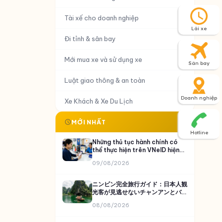
Tài xế cho doanh nghiệp
Lái xe
Đi tỉnh & sân bay
Mới mua xe và sử dụng xe
Sân bay
Luật giao thông & an toàn
Doanh nghiệp
Xe Khách & Xe Du Lịch
MỚI NHẤT
Hotline
Những thủ tục hành chính có
thể thực hiện trên VNeID hiện
nay
09/08/2026
ニンビン完全旅行ガイド：日本人観
光客が見逃せないチャンアンとバイ
ディン
08/08/2026