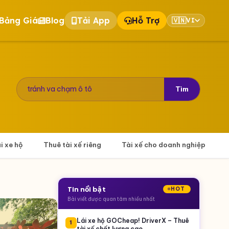
Bảng Giá
Blog
Tải App
Hỗ Trợ
🇻🇳
VI
Tìm
ái xe hộ
Thuê tài xế riêng
Tài xế cho doanh nghiệp
Tin nổi bật
HOT
Bài viết được quan tâm nhiều nhất
Lái xe hộ GOCheap! DriverX – Thuê
1
tài xế chất lượng cao