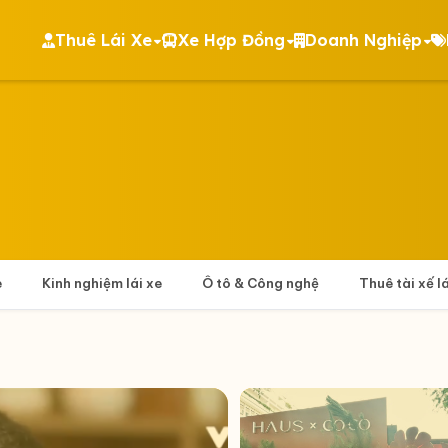
Thuê Lái Xe
Xe Hợp Đồng
Doanh Nghiệp
e
Kinh nghiệm lái xe
Ô tô & Công nghệ
Thuê tài xế l