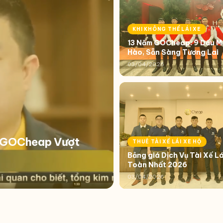
KHI KHÔNG THỂ LÁI XE
13 Năm GOCheap: 9 Dấu Mố
Hào, Sẵn Sàng Tương Lai
03/04/2026
i GOCheap Vượt
THUÊ TÀI XẾ LÁI XE HỘ
Bảng giá Dịch Vụ Tài Xế Lá
Toàn Nhất 2026
03/04/2026