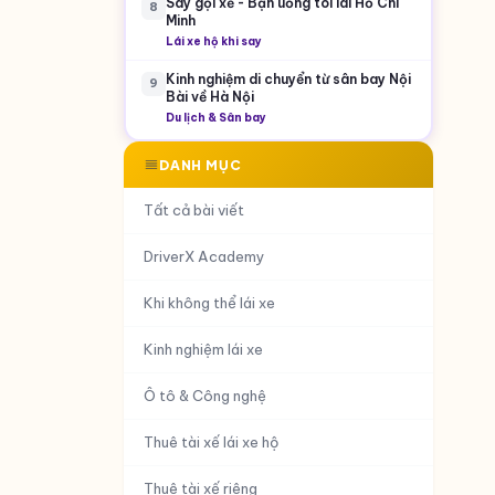
Say gọi xế - Bạn uống tôi lái Hồ Chí
8
Minh
Lái xe hộ khi say
Kinh nghiệm di chuyển từ sân bay Nội
9
Bài về Hà Nội
Du lịch & Sân bay
DANH MỤC
Tất cả bài viết
DriverX Academy
Khi không thể lái xe
Kinh nghiệm lái xe
Ô tô & Công nghệ
Thuê tài xế lái xe hộ
Thuê tài xế riêng