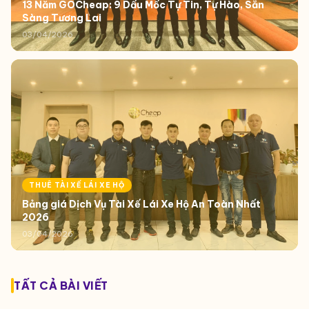
13 Năm GOCheap: 9 Dấu Mốc Tự Tin, Tự Hào, Sẵn
Sàng Tương Lai
03/04/2026
THUÊ TÀI XẾ LÁI XE HỘ
Bảng giá Dịch Vụ Tài Xế Lái Xe Hộ An Toàn Nhất
2026
03/04/2026
TẤT CẢ BÀI VIẾT