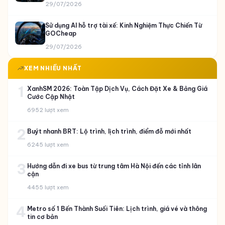
29/07/2026
Sử dụng AI hỗ trợ tài xế: Kinh Nghiệm Thực Chiến Từ
GOCheap
29/07/2026
XEM NHIỀU NHẤT
1
XanhSM 2026: Toàn Tập Dịch Vụ, Cách Đặt Xe & Bảng Giá
Cước Cập Nhật
6952 lượt xem
2
Buýt nhanh BRT: Lộ trình, lịch trình, điểm đỗ mới nhất
6245 lượt xem
3
Hướng dẫn đi xe bus từ trung tâm Hà Nội đến các tỉnh lân
cận
4455 lượt xem
4
Metro số 1 Bến Thành Suối Tiên: Lịch trình, giá vé và thông
tin cơ bản