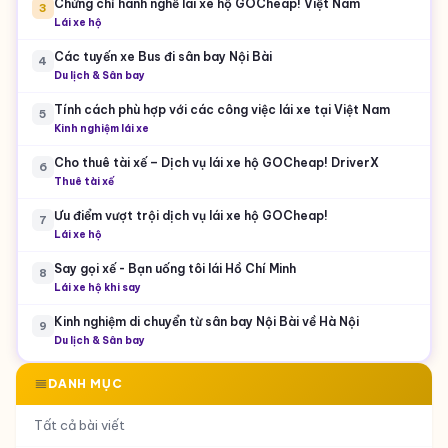
Chứng chỉ hành nghề lái xe hộ GOCheap! Việt Nam
3
Lái xe hộ
Các tuyến xe Bus đi sân bay Nội Bài
4
Du lịch & Sân bay
Tính cách phù hợp với các công việc lái xe tại Việt Nam
5
Kinh nghiệm lái xe
Cho thuê tài xế – Dịch vụ lái xe hộ GOCheap! DriverX
6
Thuê tài xế
Ưu điểm vượt trội dịch vụ lái xe hộ GOCheap!
7
Lái xe hộ
Say gọi xế - Bạn uống tôi lái Hồ Chí Minh
8
Lái xe hộ khi say
Kinh nghiệm di chuyển từ sân bay Nội Bài về Hà Nội
9
Du lịch & Sân bay
DANH MỤC
Tất cả bài viết