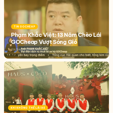
TIN GOCHEAP
Phạm Khắc Việt: 13 Năm Chèo Lái
GOCheap Vượt Sóng Gió
09/04/2026
316 lượt xem
KHI KHÔNG THỂ LÁI XE