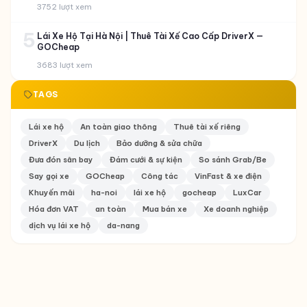
3752 lượt xem
5
Lái Xe Hộ Tại Hà Nội | Thuê Tài Xế Cao Cấp DriverX —
GOCheap
3683 lượt xem
TAGS
Lái xe hộ
An toàn giao thông
Thuê tài xế riêng
DriverX
Du lịch
Bảo dưỡng & sửa chữa
Đưa đón sân bay
Đám cưới & sự kiện
So sánh Grab/Be
Say gọi xe
GOCheap
Công tác
VinFast & xe điện
Khuyến mãi
ha-noi
lái xe hộ
gocheap
LuxCar
Hóa đơn VAT
an toàn
Mua bán xe
Xe doanh nghiệp
dịch vụ lái xe hộ
da-nang