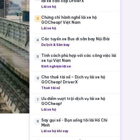
lái xe cao cấp DriverX
Lái xe hộ
Chứng chỉ hành nghề lái xe hộ
3
GOCheap! Việt Nam
Lái xe hộ
Các tuyến xe Bus đi sân bay Nội Bài
4
Du lịch & Sân bay
Tính cách phù hợp với các công việc lái
5
xe tại Việt Nam
Kinh nghiệm lái xe
Cho thuê tài xế – Dịch vụ lái xe hộ
6
GOCheap! DriverX
Thuê tài xế
Ưu điểm vượt trội dịch vụ lái xe hộ
7
GOCheap!
Lái xe hộ
Say gọi xế - Bạn uống tôi lái Hồ Chí
8
Minh
Lái xe hộ khi say