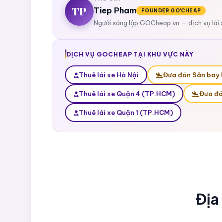
TP
Tiep Pham
FOUNDER GO'CHEAP
Người sáng lập GOCheap.vn — dịch vụ lái 
DỊCH VỤ GOCHEAP TẠI KHU VỰC NÀY
Thuê lái xe Hà Nội
Đưa đón Sân bay 
Thuê lái xe Quận 4 (TP.HCM)
Đưa đó
Thuê lái xe Quận 1 (TP.HCM)
Địa