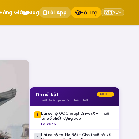
Bảng Giá
Blog
Tải App
Hỗ Trợ
🇻🇳
VI
Tin nổi bật
HOT
Bài viết được quan tâm nhiều nhất
Lái xe hộ GOCheap! DriverX – Thuê
1
tài xế chất lượng cao
Lái xe hộ
Lái xe hộ tại Hà Nội – Cho thuê tài xế
2