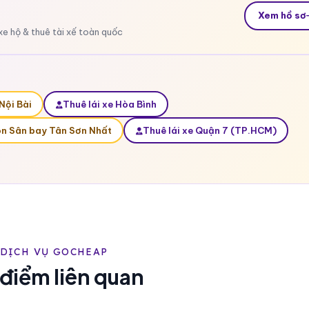
Xem hồ sơ
xe hộ & thuê tài xế toàn quốc
Nội Bài
Thuê lái xe Hòa Bình
n Sân bay Tân Sơn Nhất
Thuê lái xe Quận 7 (TP.HCM)
DỊCH VỤ GOCHEAP
 điểm liên quan