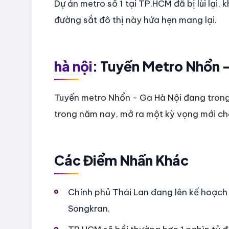
Dự án metro số 1 tại TP.HCM đã bị lùi lại,
đường sắt đô thị này hứa hẹn mang lại.
hà nội
: Tuyến Metro Nhổn 
Tuyến metro Nhổn - Ga Hà Nội đang trong
trong năm nay, mở ra một kỳ vọng mới cho
Các Điểm Nhấn Khác
Chính phủ Thái Lan đang lên kế hoạch 
Songkran.