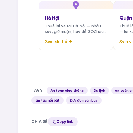
Hà Nội
Quận 
Thuê lái xe tại Hà Nội — nhậu
Thuê lá
say, giờ muộn, hay để GOCheap
— lái x
đưa bạn về an toàn. Tài xế riêng
đối ng
Xem chi tiết
Xem ch
đưa đón công tác, sân bay, sự
tế tại 
kiện 24/7.
TAGS
An toàn giao thông
Du lịch
an toàn g
tin tức nổi bật
Đưa đón sân bay
CHIA SẺ
Copy link