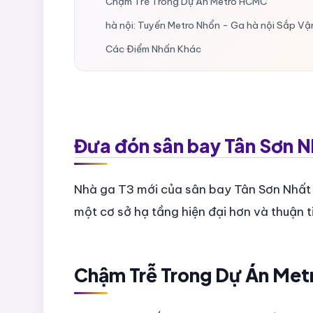
Chậm Trễ Trong Dự Án Metro HCMC
hà nội: Tuyến Metro Nhổn - Ga hà nội Sắp V
Các Điểm Nhấn Khác
Đưa đón sân bay Tân Sơn N
Nhà ga T3 mới của sân bay Tân Sơn Nhất 
một cơ sở hạ tầng hiện đại hơn và thuận 
Chậm Trễ Trong Dự Án Me