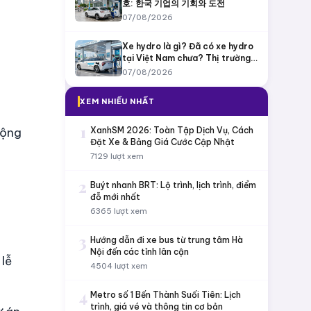
호: 한국 기업의 기회와 도전
07/08/2026
Xe hydro là gì? Đã có xe hydro
tại Việt Nam chưa? Thị trường
còn bỏ ngỏ?
07/08/2026
XEM NHIỀU NHẤT
1
XanhSM 2026: Toàn Tập Dịch Vụ, Cách
động
Đặt Xe & Bảng Giá Cước Cập Nhật
7129 lượt xem
2
Buýt nhanh BRT: Lộ trình, lịch trình, điểm
đỗ mới nhất
6365 lượt xem
3
Hướng dẫn đi xe bus từ trung tâm Hà
Nội đến các tỉnh lân cận
 lễ
4504 lượt xem
4
Metro số 1 Bến Thành Suối Tiên: Lịch
trình, giá vé và thông tin cơ bản