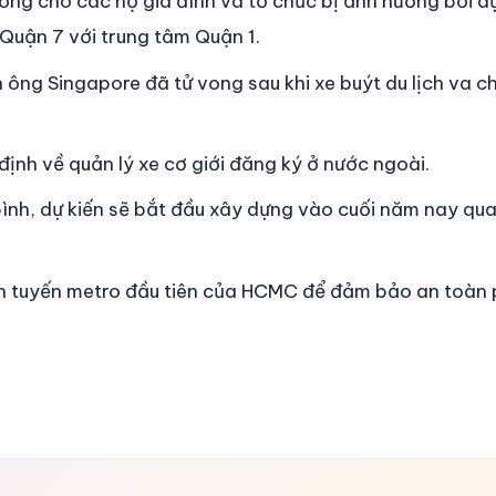
ồng cho các hộ gia đình và tổ chức bị ảnh hưởng bởi d
Quận 7 với trung tâm Quận 1.
ông Singapore đã tử vong sau khi xe buýt du lịch va 
ịnh về quản lý xe cơ giới đăng ký ở nước ngoài.
ình, dự kiến sẽ bắt đầu xây dựng vào cuối năm nay qu
n tuyến metro đầu tiên của HCMC để đảm bảo an toàn