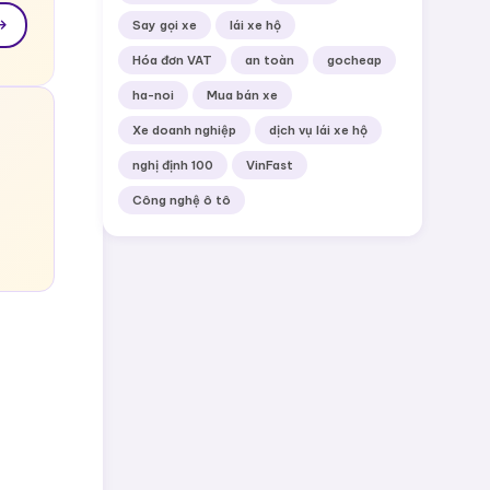
Say gọi xe
lái xe hộ
Hóa đơn VAT
an toàn
gocheap
ha-noi
Mua bán xe
Xe doanh nghiệp
dịch vụ lái xe hộ
nghị định 100
VinFast
Công nghệ ô tô