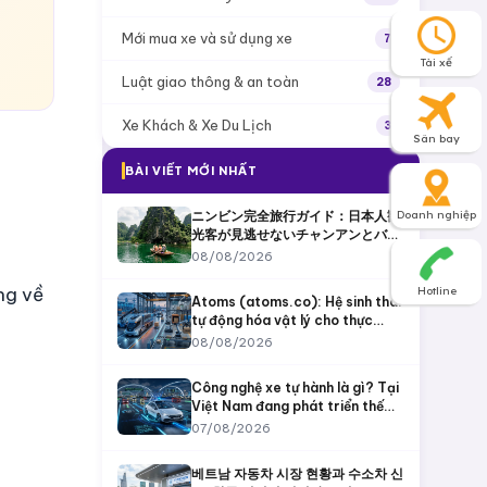
Mới mua xe và sử dụng xe
7
Tài xế
Luật giao thông & an toàn
28
Xe Khách & Xe Du Lịch
3
Sân bay
BÀI VIẾT MỚI NHẤT
ニンビン完全旅行ガイド：日本人観
Doanh nghiệp
光客が見逃せないチャンアンとバイ
ディン
08/08/2026
ng về
Hotline
Atoms (atoms.co): Hệ sinh thái
tự động hóa vật lý cho thực
phẩm, khai khoáng và vận tải
08/08/2026
Công nghệ xe tự hành là gì? Tại
Việt Nam đang phát triển thế
nào và VinFast đã làm được gì?
07/08/2026
베트남 자동차 시장 현황과 수소차 신