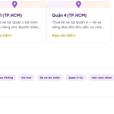
1 (TP.HCM)
Quận 4 (TP.HCM)
i xe tại Quận 1 Sài Gòn
Thuê lái xe tại Quận 4 — lái xe
e riêng cho doanh nhân,
riêng đưa đón khu dân cư, nhà
oại, đưa đón khách quốc
hàng hải sản, sát trung tâm
i tiết
Xem chi tiết
CBD Quận 1.
Quận 1.
iao thông
ha-noi
lái xe an toàn
quan-1-tx
tan-son-nhat