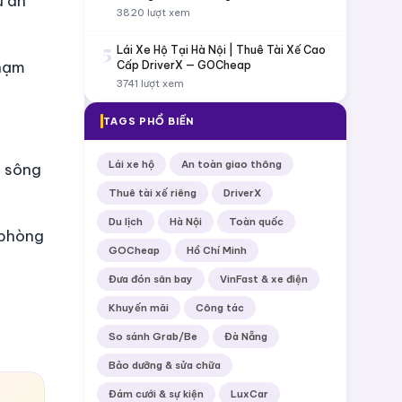
ự án
3820 lượt xem
5
Lái Xe Hộ Tại Hà Nội | Thuê Tài Xế Cao
chạm
Cấp DriverX — GOCheap
3741 lượt xem
TAGS PHỔ BIẾN
Lái xe hộ
An toàn giao thông
a sông
Thuê tài xế riêng
DriverX
Du lịch
Hà Nội
Toàn quốc
 phòng
GOCheap
Hồ Chí Minh
Đưa đón sân bay
VinFast & xe điện
Khuyến mãi
Công tác
So sánh Grab/Be
Đà Nẵng
Bảo dưỡng & sửa chữa
Đám cưới & sự kiện
LuxCar