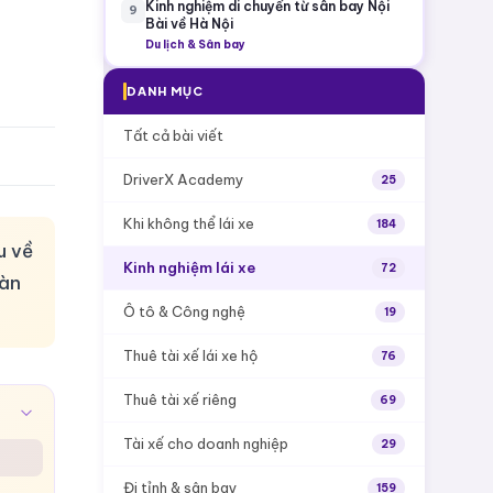
Kinh nghiệm di chuyển từ sân bay Nội
9
Bài về Hà Nội
Du lịch & Sân bay
DANH MỤC
Tất cả bài viết
DriverX Academy
25
Khi không thể lái xe
184
u về
Kinh nghiệm lái xe
72
oàn
Ô tô & Công nghệ
19
Thuê tài xế lái xe hộ
76
Thuê tài xế riêng
69
Tài xế cho doanh nghiệp
29
Đi tỉnh & sân bay
159