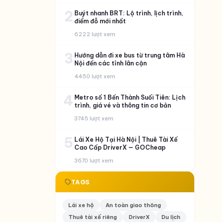
2
Buýt nhanh BRT: Lộ trình, lịch trình,
điểm đỗ mới nhất
6222 lượt xem
3
Hướng dẫn đi xe bus từ trung tâm Hà
Nội đến các tỉnh lân cận
4450 lượt xem
4
Metro số 1 Bến Thành Suối Tiên: Lịch
trình, giá vé và thông tin cơ bản
3745 lượt xem
5
Lái Xe Hộ Tại Hà Nội | Thuê Tài Xế
Cao Cấp DriverX — GOCheap
3670 lượt xem
TAGS
Lái xe hộ
An toàn giao thông
Thuê tài xế riêng
DriverX
Du lịch