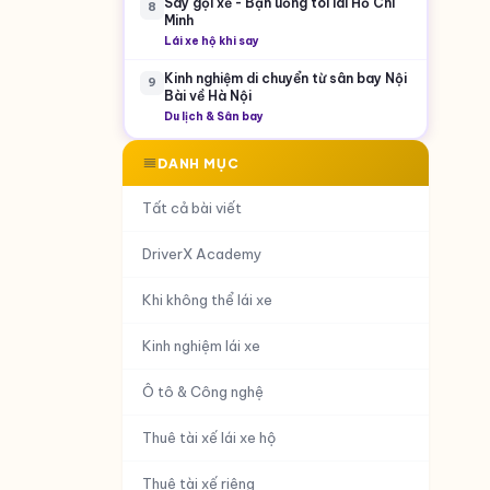
Say gọi xế - Bạn uống tôi lái Hồ Chí
8
Minh
Lái xe hộ khi say
Kinh nghiệm di chuyển từ sân bay Nội
9
Bài về Hà Nội
Du lịch & Sân bay
DANH MỤC
Tất cả bài viết
DriverX Academy
Khi không thể lái xe
Kinh nghiệm lái xe
Ô tô & Công nghệ
Thuê tài xế lái xe hộ
Thuê tài xế riêng