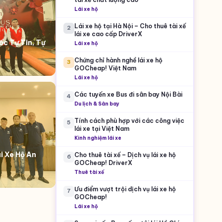
Lái xe hộ
Lái xe hộ tại Hà Nội – Cho thuê tài xế
2
lái xe cao cấp DriverX
c Tự Tin, Tự
Lái xe hộ
Chứng chỉ hành nghề lái xe hộ
3
GOCheap! Việt Nam
Lái xe hộ
Các tuyến xe Bus đi sân bay Nội Bài
4
Du lịch & Sân bay
Tính cách phù hợp với các công việc
5
lái xe tại Việt Nam
Kinh nghiệm lái xe
i Xe Hộ An
Cho thuê tài xế – Dịch vụ lái xe hộ
6
GOCheap! DriverX
Thuê tài xế
Ưu điểm vượt trội dịch vụ lái xe hộ
7
GOCheap!
Lái xe hộ