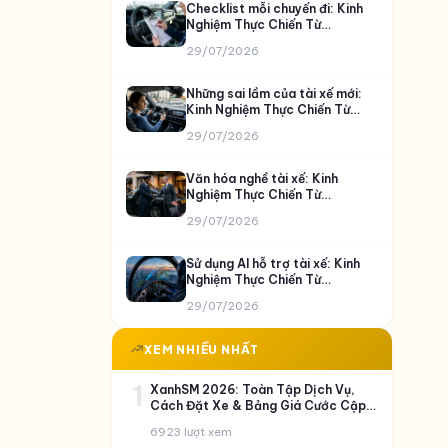
Checklist mỗi chuyến đi: Kinh
Nghiệm Thực Chiến Từ
GOCheap
29/07/2026
Những sai lầm của tài xế mới:
Kinh Nghiệm Thực Chiến Từ
GOCheap
29/07/2026
Văn hóa nghề tài xế: Kinh
Nghiệm Thực Chiến Từ
GOCheap
29/07/2026
Sử dụng AI hỗ trợ tài xế: Kinh
Nghiệm Thực Chiến Từ
GOCheap
29/07/2026
XEM NHIỀU NHẤT
1
XanhSM 2026: Toàn Tập Dịch Vụ,
Cách Đặt Xe & Bảng Giá Cước Cập
Nhật
6923 lượt xem