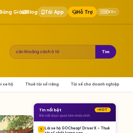
Bảng Giá
Blog
Tải App
Hỗ Trợ
🇻🇳
VI
Tìm
ái xe hộ
Thuê tài xế riêng
Tài xế cho doanh nghiệp
Tin nổi bật
HOT
Bài viết được quan tâm nhiều nhất
Lái xe hộ GOCheap! DriverX – Thuê
1
tài xế chất lượng cao