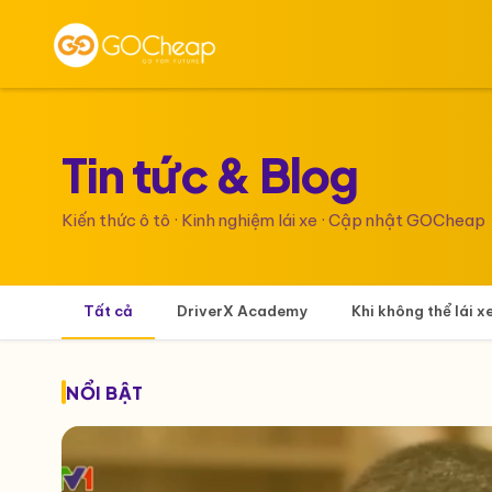
Tin tức &
Blog
Kiến thức ô tô · Kinh nghiệm lái xe · Cập nhật GOCheap
Tất cả
DriverX Academy
Khi không thể lái x
NỔI BẬT