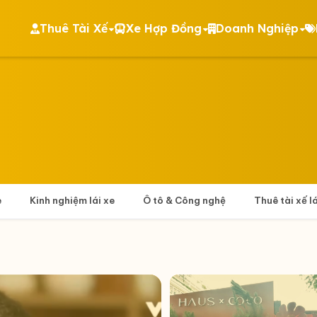
Thuê Tài Xế
Xe Hợp Đồng
Doanh Nghiệp
e
Kinh nghiệm lái xe
Ô tô & Công nghệ
Thuê tài xế l