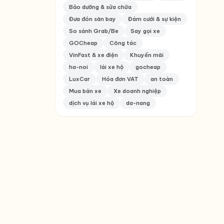
Bảo dưỡng & sửa chữa
Đưa đón sân bay
Đám cưới & sự kiện
So sánh Grab/Be
Say gọi xe
GOCheap
Công tác
VinFast & xe điện
Khuyến mãi
ha-noi
lái xe hộ
gocheap
LuxCar
Hóa đơn VAT
an toàn
Mua bán xe
Xe doanh nghiệp
dịch vụ lái xe hộ
da-nang