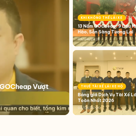
KHI KHÔNG THỂ LÁI XE
13 Năm GOCheap: 9 Dấu Mố
Hào, Sẵn Sàng Tương Lai
03/04/2026
i GOCheap Vượt
THUÊ TÀI XẾ LÁI XE HỘ
Bảng giá Dịch Vụ Tài Xế Lá
Toàn Nhất 2026
03/04/2026