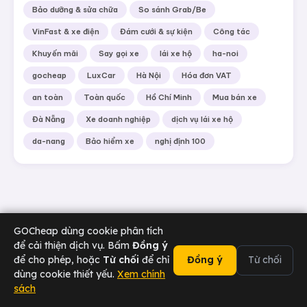
Bảo dưỡng & sửa chữa
So sánh Grab/Be
VinFast & xe điện
Đám cưới & sự kiện
Công tác
Khuyến mãi
Say gọi xe
lái xe hộ
ha-noi
gocheap
LuxCar
Hà Nội
Hóa đơn VAT
an toàn
Toàn quốc
Hồ Chí Minh
Mua bán xe
Đà Nẵng
Xe doanh nghiệp
dịch vụ lái xe hộ
da-nang
Bảo hiểm xe
nghị định 100
GOCheap dùng cookie phân tích
để cải thiện dịch vụ. Bấm
Đồng ý
để cho phép, hoặc
Từ chối
để chỉ
Đồng ý
Từ chối
dùng cookie thiết yếu.
Xem chính
sách
02473 000 636
Chat Zalo
Tài xế
Sân bay
Doanh nghiệp
Hotline