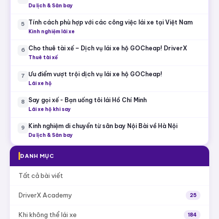
Du lịch & Sân bay
Tính cách phù hợp với các công việc lái xe tại Việt Nam
5
Kinh nghiệm lái xe
Cho thuê tài xế – Dịch vụ lái xe hộ GOCheap! DriverX
6
Thuê tài xế
Ưu điểm vượt trội dịch vụ lái xe hộ GOCheap!
7
Lái xe hộ
Say gọi xế - Bạn uống tôi lái Hồ Chí Minh
8
Lái xe hộ khi say
Kinh nghiệm di chuyển từ sân bay Nội Bài về Hà Nội
9
Du lịch & Sân bay
DANH MỤC
Tất cả bài viết
DriverX Academy
25
Khi không thể lái xe
184