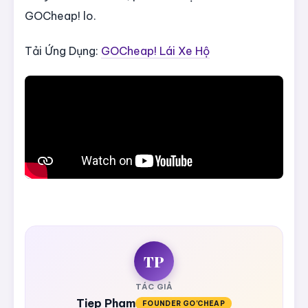
GOCheap! lo.
Tải Ứng Dụng:
GOCheap! Lái Xe Hộ
TP
TÁC GIẢ
Tiep Pham
FOUNDER GO'CHEAP