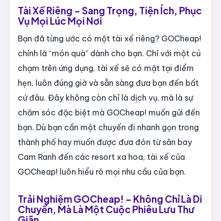
Tài Xế Riêng – Sang Trọng, Tiện Ích, Phục
Vụ Mọi Lúc Mọi Nơi
Bạn đã từng ước có một tài xế riêng? GOCheap!
chính là “món quà” dành cho bạn. Chỉ với một cú
chạm trên ứng dụng, tài xế sẽ có mặt tại điểm
hẹn, luôn đúng giờ và sẵn sàng đưa bạn đến bất
cứ đâu. Đây không còn chỉ là dịch vụ, mà là sự
chăm sóc đặc biệt mà GOCheap! muốn gửi đến
bạn. Dù bạn cần một chuyến đi nhanh gọn trong
thành phố hay muốn được đưa đón từ sân bay
Cam Ranh đến các resort xa hoa, tài xế của
GOCheap! luôn hiểu rõ mọi nhu cầu của bạn.
Trải Nghiệm GOCheap! – Không Chỉ Là Di
Chuyển, Mà Là Một Cuộc Phiêu Lưu Thư
Giãn