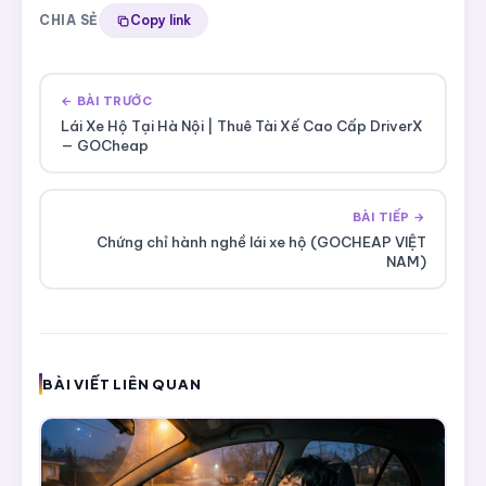
CHIA SẺ
Copy link
← BÀI TRƯỚC
Lái Xe Hộ Tại Hà Nội | Thuê Tài Xế Cao Cấp DriverX
— GOCheap
BÀI TIẾP →
Chứng chỉ hành nghề lái xe hộ (GOCHEAP VIỆT
NAM)
BÀI VIẾT LIÊN QUAN