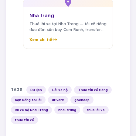
Nha Trang
Thuê lái xe tại Nha Trang — tài xế riêng
đưa đón sân bay Cam Ranh, transfer
resort, tài xế theo ngày cho đoàn
Xem chi tiết
MICE & nghỉ dưỡng.
TAGS
Du lịch
Lái xe hộ
Thuê tài xế riêng
bạn uống tôi lái
driverx
gocheap
lái xe hộ Nha Trang
nha-trang
thuê lái xe
thuê tài xế