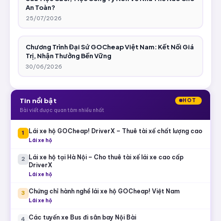
An Toàn?
25/07/2026
Chương Trình Đại Sứ GOCheap Việt Nam: Kết Nối Giá
Trị, Nhận Thưởng Bền Vững
30/06/2026
Tin nổi bật
HOT
Bài viết được quan tâm nhiều nhất
Lái xe hộ GOCheap! DriverX – Thuê tài xế chất lượng cao
1
Lái xe hộ
Lái xe hộ tại Hà Nội – Cho thuê tài xế lái xe cao cấp
2
DriverX
Lái xe hộ
Chứng chỉ hành nghề lái xe hộ GOCheap! Việt Nam
3
Lái xe hộ
Các tuyến xe Bus đi sân bay Nội Bài
4