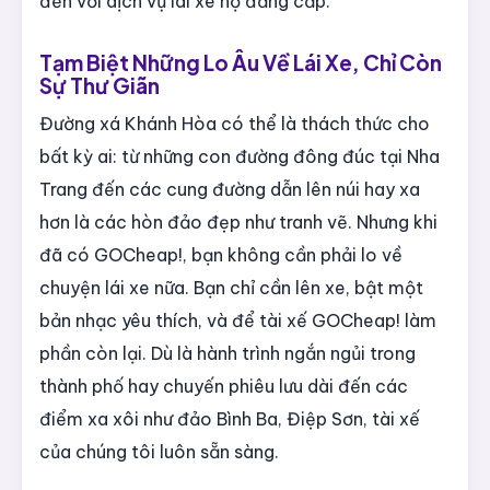
đến với dịch vụ lái xe hộ đẳng cấp.
Tạm Biệt Những Lo Âu Về Lái Xe, Chỉ Còn
Sự Thư Giãn
Đường xá Khánh Hòa có thể là thách thức cho
bất kỳ ai: từ những con đường đông đúc tại Nha
Trang đến các cung đường dẫn lên núi hay xa
hơn là các hòn đảo đẹp như tranh vẽ. Nhưng khi
đã có GOCheap!, bạn không cần phải lo về
chuyện lái xe nữa. Bạn chỉ cần lên xe, bật một
bản nhạc yêu thích, và để tài xế GOCheap! làm
phần còn lại. Dù là hành trình ngắn ngủi trong
thành phố hay chuyến phiêu lưu dài đến các
điểm xa xôi như đảo Bình Ba, Điệp Sơn, tài xế
của chúng tôi luôn sẵn sàng.