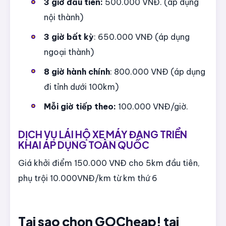
3 giờ đầu tiên:
500.000 VNĐ. (áp dụng
nội thành)
3 giờ bất kỳ
: 650.000 VNĐ (áp dụng
ngoại thành)
8 giờ hành chính
: 800.000 VNĐ (áp dụng
đi tỉnh dưới 100km)
Mỗi giờ tiếp theo:
100.000 VNĐ/giờ.
DỊCH VỤ
LÁI HỘ XE MÁY
ĐANG TRIỂN
KHAI ÁP DỤNG TOÀN QUỐC
Giá khởi điểm 150.000 VNĐ cho 5km đầu tiên,
phụ trội 10.000VNĐ/km từ km thứ 6
Tại sao chọn GOCheap! tại