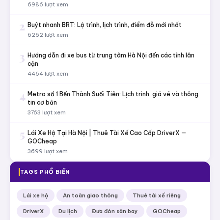
6986 lượt xem
2
Buýt nhanh BRT: Lộ trình, lịch trình, điểm đỗ mới nhất
6262 lượt xem
3
Hướng dẫn đi xe bus từ trung tâm Hà Nội đến các tỉnh lân
cận
4464 lượt xem
4
Metro số 1 Bến Thành Suối Tiên: Lịch trình, giá vé và thông
tin cơ bản
3763 lượt xem
5
Lái Xe Hộ Tại Hà Nội | Thuê Tài Xế Cao Cấp DriverX —
GOCheap
3699 lượt xem
TAGS PHỔ BIẾN
Lái xe hộ
An toàn giao thông
Thuê tài xế riêng
DriverX
Du lịch
Đưa đón sân bay
GOCheap