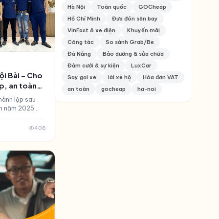
Hà Nội
Toàn quốc
GOCheap
Hồ Chí Minh
Đưa đón sân bay
VinFast & xe điện
Khuyến mãi
Công tác
So sánh Grab/Be
Đà Nẵng
Bảo dưỡng & sửa chữa
Đám cưới & sự kiện
LuxCar
Nội Bài – Cho
Say gọi xe
lái xe hộ
Hóa đơn VAT
ấp, an toàn
an toàn
gocheap
ha-noi
hành lập sau
nh năm 2025
cơ sở sáp nhập
hanh Xuân, Phú
408
 Quang Tiến,
ai Đình – tất
 Việc thành lập
 ưu quản lý
iện để quy
và dịch vụ một
.