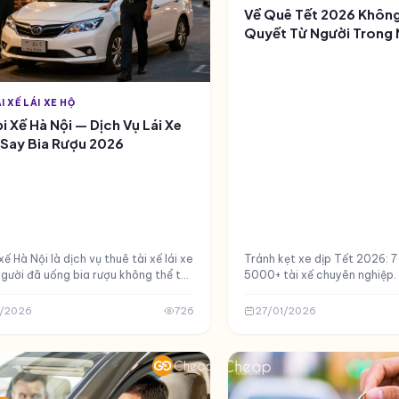
Về Quê Tết 2026 Không 
Quyết Từ Người Trong
I XẾ LÁI XE HỘ
i Xế Hà Nội — Dịch Vụ Lái Xe
 Say Bia Rượu 2026
xế Hà Nội là dịch vụ thuê tài xế lái xe
Tránh kẹt xe dịp Tết 2026: 7 
gười đã uống bia rượu không thể tự
5000+ tài xế chuyên nghiệp.
 xế GOCheap đến tận nơi, lái xe của
xế GOCheap - giá từ 15k/km,
nhà an toàn — chỉ từ 499.000đ, có
15%.
/2026
726
27/01/2026
ng 15–30 phút.