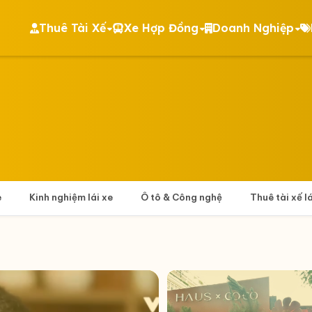
Thuê Tài Xế
Xe Hợp Đồng
Doanh Nghiệp
e
Kinh nghiệm lái xe
Ô tô & Công nghệ
Thuê tài xế l