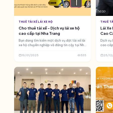
THUÊ TÀI XẾ LÁI XE HỘ
THUÊ TÀ
Cho thuê tài xế - Dịch vụ lái xe hộ
Lái Xe 
cao cấp tại Nha Trang
Cao C
Bạn đang tìm kiếm một dịch vụ đặt tài xế lái
Dịch vụ l
xe hộ chuyên nghiệp và đáng tin cậy tại Nha
cao cấp.
Trang? GOCheap! chính là giải pháp hoàn
phục vụ 
hảo cho mọi hành trình của bạn. Từ việc di
nhanh q
19/01/2025
535
25/12
chuyển trong thành phố biển Nha Trang đến
5.0. Ho
các chuyến đi xa khắp các địa danh nổi
tiếng trong tỉnh, GOCheap! cam kết mang
lại sự an tâm và thoải mái nhất.