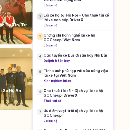
Lái xe hộ
Lái xe hộ tại Hà Nội – Cho thuê tài xế
2
lái xe cao cấp DriverX
c Tự Tin, Tự
Lái xe hộ
Chứng chỉ hành nghề lái xe hộ
3
GOCheap! Việt Nam
Lái xe hộ
Các tuyến xe Bus đi sân bay Nội Bài
4
Du lịch & Sân bay
Tính cách phù hợp với các công việc
5
lái xe tại Việt Nam
Kinh nghiệm lái xe
i Xe Hộ An
Cho thuê tài xế – Dịch vụ lái xe hộ
6
GOCheap! DriverX
Thuê tài xế
Ưu điểm vượt trội dịch vụ lái xe hộ
7
GOCheap!
Lái xe hộ