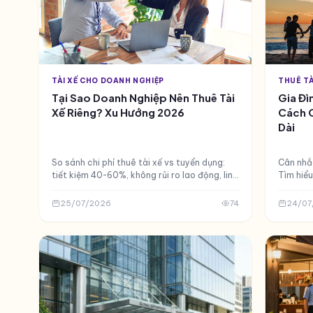
TÀI XẾ CHO DOANH NGHIỆP
THUÊ TÀ
Tại Sao Doanh Nghiệp Nên Thuê Tài
Gia Đì
Xế Riêng? Xu Hướng 2026
Cách C
Dài
So sánh chi phí thuê tài xế vs tuyển dụng:
Cân nhắc
tiết kiệm 40-60%, không rủi ro lao động, linh
Tìm hiểu 
hoạt gấp 3 lần. Xu hướng Driver as a
chọn tài
Service lên ngôi 2026.
năm từ n
25/07/2026
74
24/07