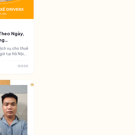
 Theo Ngày,
ng
ịch vụ cho thuê
giờ tại Hà Nội,
 và chất lượng
868