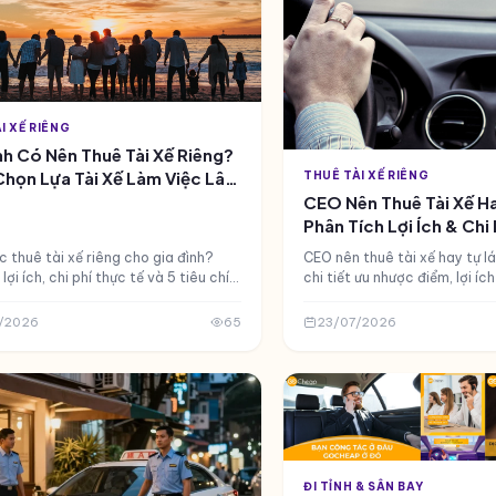
I XẾ RIÊNG
nh Có Nên Thuê Tài Xế Riêng?
họn Lựa Tài Xế Làm Việc Lâu
THUÊ TÀI XẾ RIÊNG
CEO Nên Thuê Tài Xế Ha
Phân Tích Lợi Ích & Chi 
 thuê tài xế riêng cho gia đình?
CEO nên thuê tài xế hay tự lá
lợi ích, chi phí thực tế và 5 tiêu chí
chi tiết ưu nhược điểm, lợi íc
 xế làm việc lâu dài. Kinh nghiệm 3
tài xế riêng cho giám đốc và 
gười dùng thực tế.
thời gian.
/2026
65
23/07/2026
ĐI TỈNH & SÂN BAY