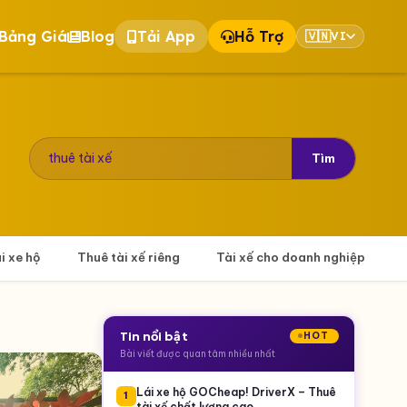
Bảng Giá
Blog
Tải App
Hỗ Trợ
🇻🇳
VI
Tìm
ái xe hộ
Thuê tài xế riêng
Tài xế cho doanh nghiệp
Tin nổi bật
HOT
Bài viết được quan tâm nhiều nhất
Lái xe hộ GOCheap! DriverX – Thuê
1
tài xế chất lượng cao