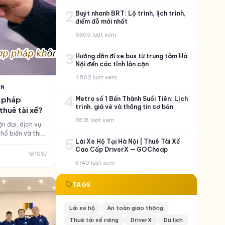
2
Buýt nhanh BRT: Lộ trình, lịch trình,
điểm đỗ mới nhất
6365 lượt xem
3
Hướng dẫn đi xe bus từ trung tâm Hà
Nội đến các tỉnh lân cận
4502 lượt xem
ÀN
4
p pháp
Metro số 1 Bến Thành Suối Tiên: Lịch
trình, giá vé và thông tin cơ bản
thuê tài xế?
3818 lượt xem
n đại, dịch vụ
hổ biến và thiết
5
Lái Xe Hộ Tại Hà Nội | Thuê Tài Xế
ững câu hỏi
Cao Cấp DriverX — GOCheap
ất là liệu dịch
1037
g và cần lưu ý
3740 lượt xem
g bài viết này
 thông tin chi
TAGS
 nhìn rõ ràng và
.
Lái xe hộ
An toàn giao thông
Thuê tài xế riêng
DriverX
Du lịch