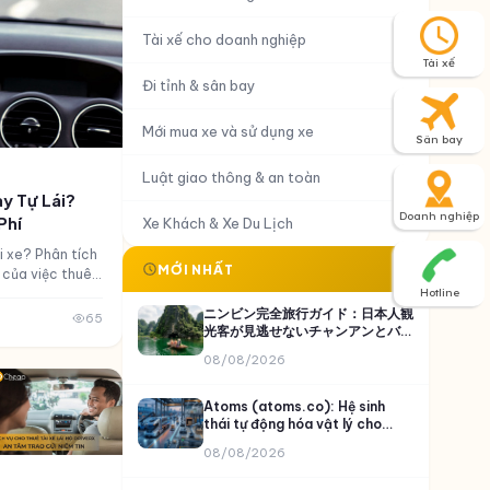
Tài xế cho doanh nghiệp
Tài xế
Đi tỉnh & sân bay
Mới mua xe và sử dụng xe
Sân bay
Luật giao thông & an toàn
y Tự Lái?
Doanh nghiệp
Phí
Xe Khách & Xe Du Lịch
i xe? Phân tích
MỚI NHẤT
h của việc thuê
Hotline
giải pháp tối ưu
ニンビン完全旅行ガイド：日本人観
65
光客が見逃せないチャンアンとバイ
ディン
08/08/2026
Atoms (atoms.co): Hệ sinh
thái tự động hóa vật lý cho
thực phẩm, khai khoáng và vận
08/08/2026
tải