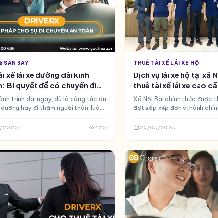
 & SÂN BAY
THUÊ TÀI XẾ LÁI XE HỘ
i xế lái xe đường dài kinh
Dịch vụ lái xe hộ tại xã 
: Bí quyết để có chuyến đi
thuê tài xế lái xe cao c
n và tiện nghi
và tiện lợi
nh trình dài ngày, dù là công tác du
Xã Nội Bài chính thức được t
ỉ dưỡng hay đi thăm người thân, luôn
đợt sắp xếp đơn vị hành chí
n những trải nghiệm đáng nhớ. Tuy
của thành phố Hà Nội, trên 
iệc tự mình cầm lái suốt quãng
toàn bộ các xã Hiền Ninh, T
/2025
425
26/05/2025
ài có thể gây mệt mỏi, căng thẳng,
Cường, phần lớn Phú Minh và
nhiều rủi ro an toàn và bỏ lỡ cơ hội
cùng một phần diện tích xã M
g trọn vẹn chuyến đi. Đó là lý do vì
cả đều thuộc huyện Sóc Sơn.
thuê tài xế lái xe đường dài kinh
xã mới này không chỉ giúp tối
hành chính mà còn tạo điều k
hoạch hạ tầng, giao thông, 
cách đồng bộ và hiện đại hơn