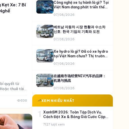
Công nghệ xe tự hành là gì? Tại
Kẹt Xe: 7 Bí
Việt Nam đang phát triển thế
 Nghề
nào và VinFast đã làm được gì?
07/08/2026
베트남 자동차 시장 현황과 수소차
신호: 한국 기업의 기회와 도전
07/08/2026
Xe hydro là gì? Đã có xe hydro
tại Việt Nam chưa? Thị trường
còn bỏ ngỏ?
07/08/2026
在越南市场经营NEV汽车的品牌：
机遇与挑战
bí quyết từ
07/08/2026
 Hoặc thuê tài
 đặt trước giảm
XEM NHIỀU NHẤT
636
1
XanhSM 2026: Toàn Tập Dịch Vụ,
Cách Đặt Xe & Bảng Giá Cước Cập
Nhật
7127 lượt xem