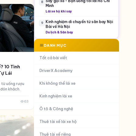
Say gọi xế - Bạn uống tôi lái Hồ Chí
8
Minh
Lái xe hộ khi say
Kinh nghiệm di chuyển từ sân bay Nội
9
Bài về Hà Nội
Du lịch & Sân bay
DANH MỤC
Tất cả bài viết
? 10 Tình
DriverX Academy
ự Lái
Khi không thể lái xe
: từ uống rượu
 đón khách.
Kinh nghiệm lái xe
63
Ô tô & Công nghệ
Thuê tài xế lái xe hộ
Thuê tài xế riêng