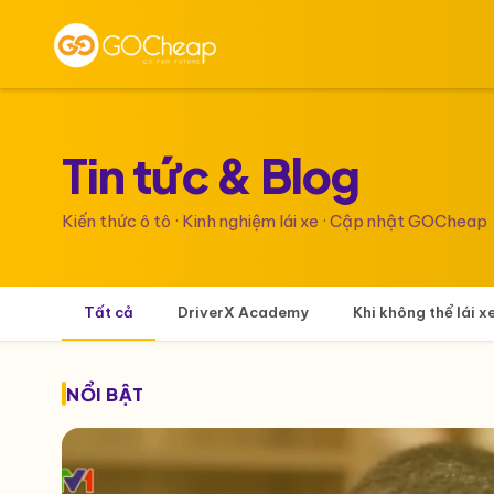
Tin tức &
Blog
Kiến thức ô tô · Kinh nghiệm lái xe · Cập nhật GOCheap
Tất cả
DriverX Academy
Khi không thể lái x
NỔI BẬT