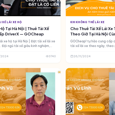
I XẾ LÁI XE HỘ
KHI KHÔNG THỂ LÁI XE
Hộ Tại Hà Nội | Thuê Tài Xế
Cho Thuê Tài Xế Lái Xe
ấp DriverX — GOCheap
Theo Giờ Tại Hà Nội Cù
GOCheap! Việt Nam
ái xe hộ tại Hà Nội | Đặt tài xế lái xe
GOCheap! tự hào cung cấp d
 Đội ngũ tài xế giàu kinh nghiệm,
tài xế lái xe theo ngày, theo 
24/7, an toàn tuyệt đối. Đặt lịch
mang đến sự tiện lợi, an toàn
ua ứng dụng GOCheap! Lái Xe Hộ
cho mọi khách hàng.
/2024
3740
26/11/2024
tline 0247 300 0636