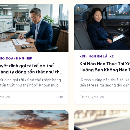
KINH NGHIỆM LÁI XE
CHO DOANH NGHIỆP
Khi Nào Nên Thuê Tài Xế
yết định gọi tài xế có thể
Huống Bạn Không Nên T
hàng tỷ đồng tổn thất như thế
t định gọi tài xế có thể tránh hàng
10 tình huống nên thuê tài xế
n thất như thế nào? Khoản mục
đến stress, từ đường dài đến
dự phòng (Thuê tài xế theo chuyến)
ục chi phí phát s
/2026
18
26/07/2026