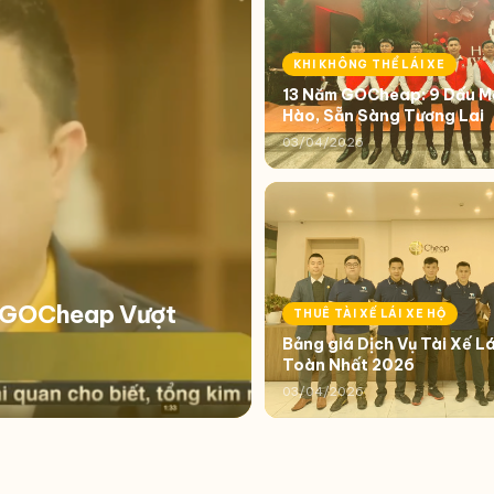
KHI KHÔNG THỂ LÁI XE
13 Năm GOCheap: 9 Dấu Mố
Hào, Sẵn Sàng Tương Lai
03/04/2026
i GOCheap Vượt
THUÊ TÀI XẾ LÁI XE HỘ
Bảng giá Dịch Vụ Tài Xế Lá
Toàn Nhất 2026
03/04/2026