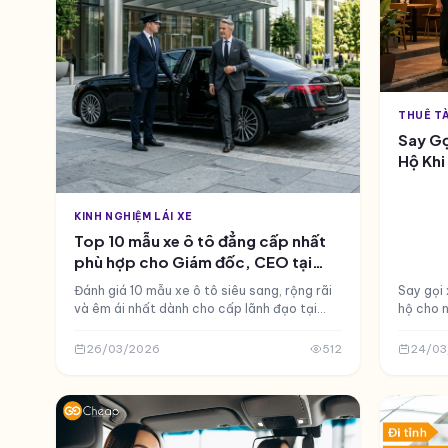
THUÊ TÀ
Say Gọ
Hộ Khi
KINH NGHIỆM LÁI XE
Top 10 mẫu xe ô tô đẳng cấp nhất
phù hợp cho Giám đốc, CEO tại
Việt Nam
Đánh giá 10 mẫu xe ô tô siêu sang, rộng rãi
Say gọi 
và êm ái nhất dành cho cấp lãnh đạo tại
hộ cho n
Việt Nam 2024. Giải pháp thuê tài xế riêng
lái. Tài
phục vụ Giám đốc chuyên nghiệp, tận tâm.
bạn về 
26/03/2026
512
24/03
mặt tro