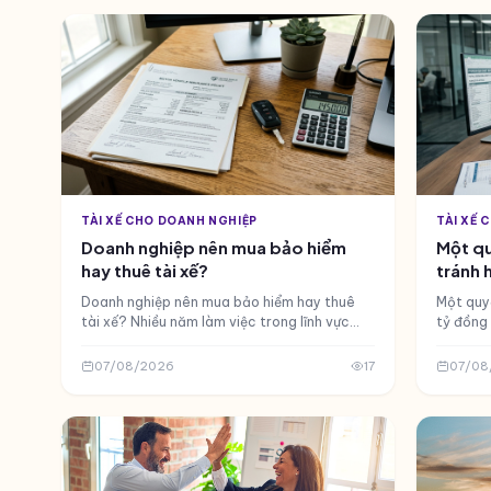
TÀI XẾ CHO DOANH NGHIỆP
TÀI XẾ 
Doanh nghiệp nên mua bảo hiểm
Một qu
hay thuê tài xế?
tránh 
nào?
Doanh nghiệp nên mua bảo hiểm hay thuê
Một quyế
tài xế? Nhiều năm làm việc trong lĩnh vực
tỷ đồng tổ
bảo hiểm phi nhân thọ, tôi thường xuyên tiếp
chi phí 
xúc với các báo cáo tổn thất và hồ sơ yêu
Khoản m
07/08/2026
17
07/08
cầu bồi t