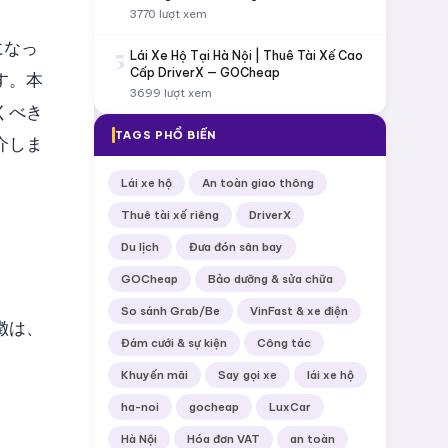
3770 lượt xem
になっ
5
Lái Xe Hộ Tại Hà Nội | Thuê Tài Xế Cao
Cấp DriverX — GOCheap
す。本
3699 lượt xem
くべき
TAGS PHỔ BIẾN
介しま
Lái xe hộ
An toàn giao thông
Thuê tài xế riêng
DriverX
Du lịch
Đưa đón sân bay
GOCheap
Bảo dưỡng & sửa chữa
So sánh Grab/Be
VinFast & xe điện
徴は、
Đám cưới & sự kiện
Công tác
Khuyến mãi
Say gọi xe
lái xe hộ
ha-noi
gocheap
LuxCar
Hà Nội
Hóa đơn VAT
an toàn