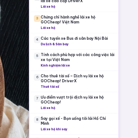
lái xe cao cấp DriverX
Lái xe hộ
Chứng chỉ hành nghề lái xe hộ
3
GOCheap! Việt Nam
Lái xe hộ
Các tuyến xe Bus đi sân bay Nội Bài
4
Du lịch & Sân bay
Tính cách phù hợp với các công việc lái
5
xe tại Việt Nam
Kinh nghiệm lái xe
Cho thuê tài xế – Dịch vụ lái xe hộ
6
GOCheap! DriverX
Thuê tài xế
Ưu điểm vượt trội dịch vụ lái xe hộ
7
GOCheap!
Lái xe hộ
Say gọi xế - Bạn uống tôi lái Hồ Chí
8
Minh
Lái xe hộ khi say