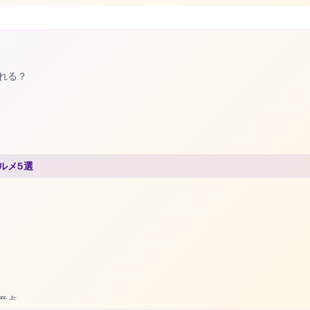
れる？
ルメ5選
意点