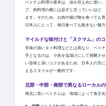
ベトナム料理の基本は、油を控えめに使い、
プ、肉料理の横には必ずと言っていいほど、
ます。そのため、お肉や揚げ物を食べても胃
日本人にとって、毎日食べても飽きない魅力
マイルドな味付けと「ヌクマム」のコ
辛味の強いタイ料理などとは異なり、ベトナ
手となるのは、小魚を塩漬けにして発酵させた
い旨味と深いコクがあるため、日本人の舌に
えるスタイルが一般的です。
北部・中部・南部で異なるローカルの
南北に長いベトナムは、地域によって食文化