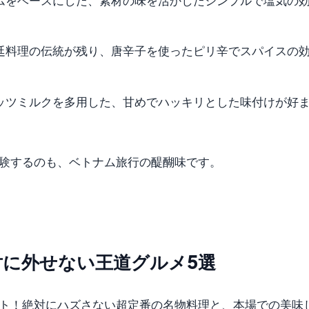
ムをベースにした、素材の味を活かしたシンプルで塩気の
廷料理の伝統が残り、唐辛子を使ったピリ辛でスパイスの
ッツミルクを多用した、甘めでハッキリとした味付けが好
験するのも、ベトナム旅行の醍醐味です。
に外せない王道グルメ5選
ト！絶対にハズさない超定番の名物料理と、本場での美味