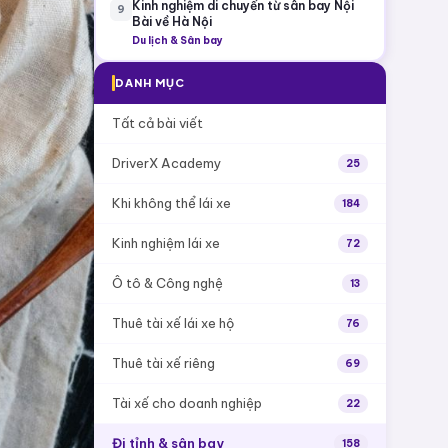
Kinh nghiệm di chuyển từ sân bay Nội
9
Bài về Hà Nội
Du lịch & Sân bay
DANH MỤC
Tất cả bài viết
DriverX Academy
25
Khi không thể lái xe
184
Kinh nghiệm lái xe
72
Ô tô & Công nghệ
13
Thuê tài xế lái xe hộ
76
Thuê tài xế riêng
69
Tài xế cho doanh nghiệp
22
Đi tỉnh & sân bay
158