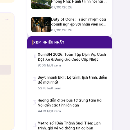
Phong Nha: Hành trình nối hai di
sản
07/08/2026
Duty of Care: Trách nhiệm của
doanh nghiệp với nhân viên sau
giờ làm
07/08/2026
XEM NHIỀU NHẤT
1
XanhSM 2026: Toàn Tập Dịch Vụ, Cách
Đặt Xe & Bảng Giá Cước Cập Nhật
7006 lượt xem
2
Buýt nhanh BRT: Lộ trình, lịch trình, điểm
đỗ mới nhất
6275 lượt xem
3
Hướng dẫn đi xe bus từ trung tâm Hà
Nội đến các tỉnh lân cận
4470 lượt xem
4
Metro số 1 Bến Thành Suối Tiên: Lịch
trình, giá vé và thông tin cơ bản