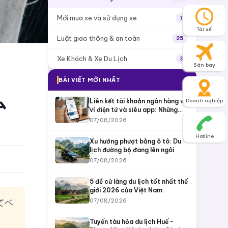
Mới mua xe và sử dụng xe
7
Tài xế
Luật giao thông & an toàn
25
Xe Khách & Xe Du Lịch
3
Sân bay
BÀI VIẾT MỚI NHẤT
ム
Liên kết tài khoản ngân hàng với
Doanh nghiệp
ví điện tử và siêu app: Những
điều quan trọng cần chú ý
07/08/2026
Hotline
Xu hướng phượt bằng ô tô: Du
lịch đường bộ đang lên ngôi
07/08/2026
5 đề cử làng du lịch tốt nhất thế
giới 2026 của Việt Nam
07/08/2026
てベ
Tuyến tàu hỏa du lịch Huế -