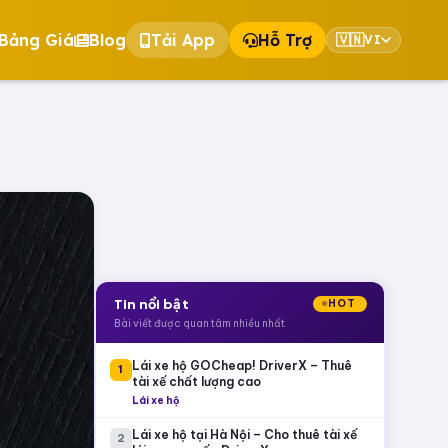
Bảng Giá
Blog
Tải App
Hỗ Trợ
🇻🇳
VI
Tin nổi bật
HOT
Bài viết được quan tâm nhiều nhất
Lái xe hộ GOCheap! DriverX – Thuê
1
tài xế chất lượng cao
Lái xe hộ
Lái xe hộ tại Hà Nội – Cho thuê tài xế
2