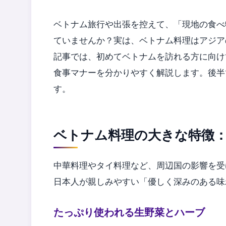
水と氷、生野菜の扱い
ベトナム旅行や出張を控えて、「現地の食べ
苦手な香草（パクチーなど）の抜き方
ていませんか？実は、ベトナム料理はアジア
お会計とチップについて
記事では、初めてベトナムを訪れる方に向け
ベトナムのグルメ巡りをより快適にする移動の
食事マナーを分かりやすく解説します。後半
す。
ベトナム料理の大きな特徴
中華料理やタイ料理など、周辺国の影響を受
日本人が親しみやすい「優しく深みのある味
たっぷり使われる生野菜とハーブ