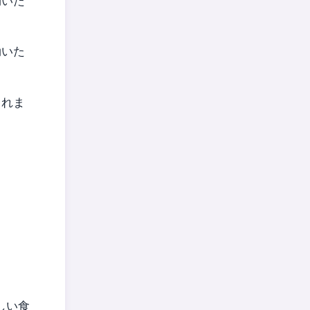
効いた
効いた
まれま
しい食