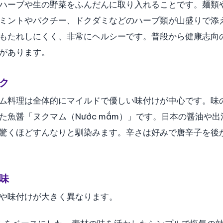
ハーブや生の野菜をふんだんに取り入れることです。麺類
ミントやパクチー、ドクダミなどのハーブ類が山盛りで添
もたれしにくく、非常にヘルシーです。普段から健康志向
があります。
ク
ム料理は全体的にマイルドで優しい味付けが中心です。味
魚醤「ヌクマム（Nước mắm）」です。日本の醤油や出
驚くほどすんなりと馴染みます。辛さは好みで唐辛子を後
味
や味付けが大きく異なります。