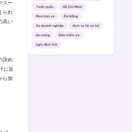
やスー
Toàn quốc
Hồ Chí Minh
えられ
Mua bán xe
Đà Nẵng
の高い
Xe doanh nghiệp
dịch vụ lái xe hộ
da-nang
Bảo hiểm xe
nghị định 100
の決め
汁に近
から加