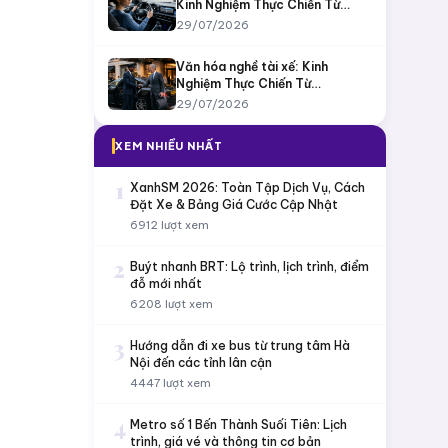
Kinh Nghiệm Thực Chiến Từ
GOCheap
29/07/2026
Văn hóa nghề tài xế: Kinh
Nghiệm Thực Chiến Từ
GOCheap
29/07/2026
XEM NHIỀU NHẤT
1
XanhSM 2026: Toàn Tập Dịch Vụ, Cách
Đặt Xe & Bảng Giá Cước Cập Nhật
6912 lượt xem
2
Buýt nhanh BRT: Lộ trình, lịch trình, điểm
đỗ mới nhất
6208 lượt xem
3
Hướng dẫn đi xe bus từ trung tâm Hà
Nội đến các tỉnh lân cận
4447 lượt xem
4
Metro số 1 Bến Thành Suối Tiên: Lịch
trình, giá vé và thông tin cơ bản