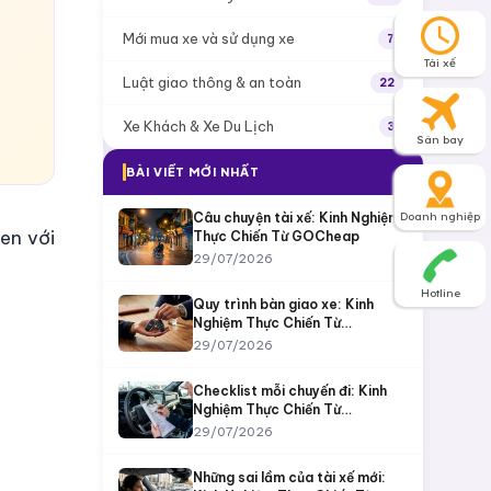
Mới mua xe và sử dụng xe
7
Tài xế
Luật giao thông & an toàn
22
Xe Khách & Xe Du Lịch
3
Sân bay
BÀI VIẾT MỚI NHẤT
Câu chuyện tài xế: Kinh Nghiệm
Doanh nghiệp
en với
Thực Chiến Từ GOCheap
29/07/2026
Hotline
Quy trình bàn giao xe: Kinh
Nghiệm Thực Chiến Từ
GOCheap
29/07/2026
Checklist mỗi chuyến đi: Kinh
Nghiệm Thực Chiến Từ
GOCheap
29/07/2026
Những sai lầm của tài xế mới: