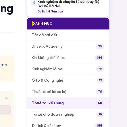
Kinh nghiệm di chuyển từ sân bay Nội
9
ang
Bài về Hà Nội
Du lịch & Sân bay
DANH MỤC
Tất cả bài viết
DriverX Academy
25
Khi không thể lái xe
184
quen
Kinh nghiệm lái xe
72
Ô tô & Công nghệ
12
Thuê tài xế lái xe hộ
76
Thuê tài xế riêng
68
Tài xế cho doanh nghiệp
16
Đi tỉnh & sân bay
155