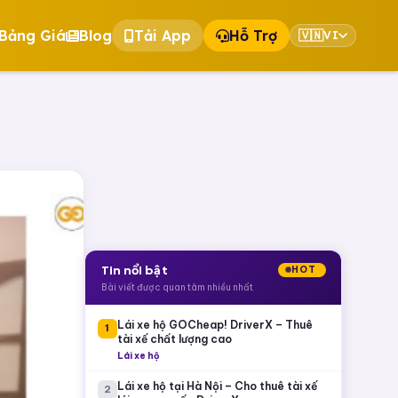
Bảng Giá
Blog
Tải App
Hỗ Trợ
🇻🇳
VI
Tin nổi bật
HOT
Bài viết được quan tâm nhiều nhất
Lái xe hộ GOCheap! DriverX – Thuê
1
tài xế chất lượng cao
Lái xe hộ
Lái xe hộ tại Hà Nội – Cho thuê tài xế
2