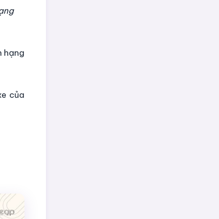
hạng
ến hạng
xe của