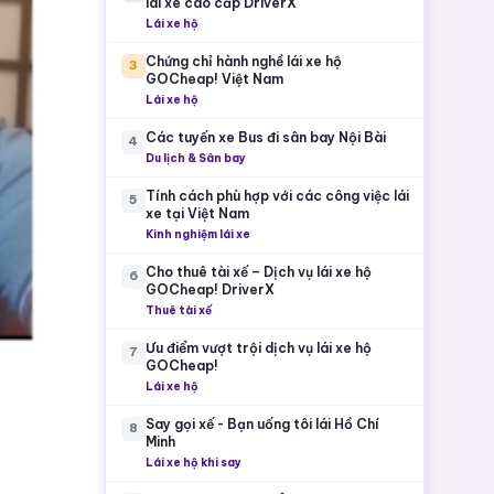
lái xe cao cấp DriverX
Lái xe hộ
Chứng chỉ hành nghề lái xe hộ
3
GOCheap! Việt Nam
Lái xe hộ
Các tuyến xe Bus đi sân bay Nội Bài
4
Du lịch & Sân bay
Tính cách phù hợp với các công việc lái
5
xe tại Việt Nam
Kinh nghiệm lái xe
Cho thuê tài xế – Dịch vụ lái xe hộ
6
GOCheap! DriverX
Thuê tài xế
Ưu điểm vượt trội dịch vụ lái xe hộ
7
GOCheap!
Lái xe hộ
Say gọi xế - Bạn uống tôi lái Hồ Chí
8
Minh
Lái xe hộ khi say