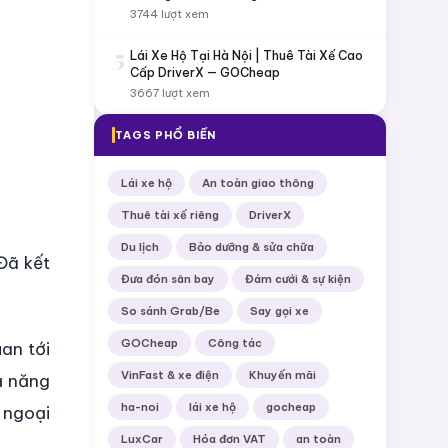
3744 lượt xem
5
Lái Xe Hộ Tại Hà Nội | Thuê Tài Xế Cao
Cấp DriverX — GOCheap
3667 lượt xem
TAGS PHỔ BIẾN
Lái xe hộ
An toàn giao thông
Thuê tài xế riêng
DriverX
Du lịch
Bảo dưỡng & sửa chữa
Đã kết
Đưa đón sân bay
Đám cưới & sự kiện
So sánh Grab/Be
Say gọi xe
GOCheap
Công tác
an tới
VinFast & xe điện
Khuyến mãi
hả năng
ha-noi
lái xe hộ
gocheap
 ngoại
LuxCar
Hóa đơn VAT
an toàn