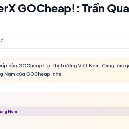
iverX GOCheap!: Trần Qu
+7
o cấp của GOCheap! tại thị trường Việt Nam. Cùng làm 
ang Nam của GOCheap! nhé.
uang Nam