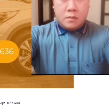
Tài xế cao cấp DriverX GOCheap!: Trần Quang Nam, 1985