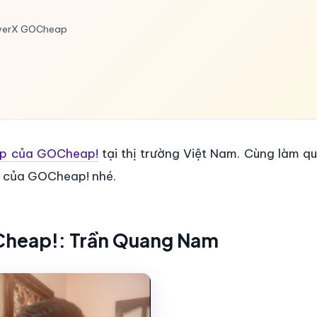
riverX GOCheap
cấp của GOCheap!
tại thị trường Việt Nam. Cùng làm qu
m của GOCheap! nhé.
OCheap!: Trần Quang Nam