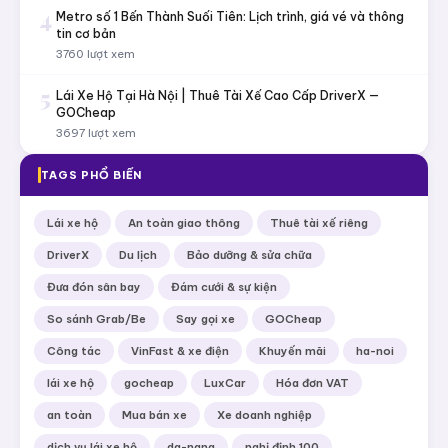
4
Metro số 1 Bến Thành Suối Tiên: Lịch trình, giá vé và thông
tin cơ bản
3760 lượt xem
5
Lái Xe Hộ Tại Hà Nội | Thuê Tài Xế Cao Cấp DriverX —
GOCheap
3697 lượt xem
TAGS PHỔ BIẾN
Lái xe hộ
An toàn giao thông
Thuê tài xế riêng
DriverX
Du lịch
Bảo dưỡng & sửa chữa
Đưa đón sân bay
Đám cưới & sự kiện
So sánh Grab/Be
Say gọi xe
GOCheap
Công tác
VinFast & xe điện
Khuyến mãi
ha-noi
lái xe hộ
gocheap
LuxCar
Hóa đơn VAT
an toàn
Mua bán xe
Xe doanh nghiệp
dịch vụ lái xe hộ
da-nang
nghị định 100