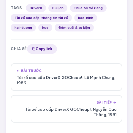
TAGS
DriverX
Du lịch
Thuê tài xế riêng
Tài xế cao cấp. thông tin tài xế
bac-ninh
hai-duong
hue
Đám cưới & sự kiện
CHIA SẺ
Copy link
← BÀI TRƯỚC
Tài xế cao cấp DriverX GOCheap!: Lê Mạnh Chung,
1986
BÀI TIẾP →
Tài xế cao cấp DriverX GOCheap!: Nguyễn Cao
Thăng, 1991