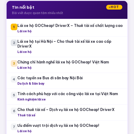
Tin nổi bật
HOT
Bài viết được quan tâm nhiều nhất
Lái xe hộ GOCheap! DriverX – Thuê tài xế chất lượng cao
1
Lái xe hộ
Lái xe hộ tại Hà Nội – Cho thuê tài xế lái xe cao cấp
2
DriverX
Lái xe hộ
Chứng chỉ hành nghề lái xe hộ GOCheap! Việt Nam
3
Lái xe hộ
Các tuyến xe Bus đi sân bay Nội Bài
4
Du lịch & Sân bay
Tính cách phù hợp với các công việc lái xe tại Việt Nam
5
Kinh nghiệm lái xe
Cho thuê tài xế – Dịch vụ lái xe hộ GOCheap! DriverX
6
Thuê tài xế
Ưu điểm vượt trội dịch vụ lái xe hộ GOCheap!
7
Lái xe hộ