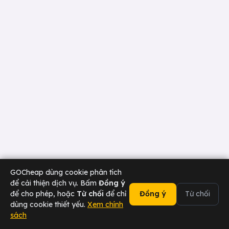
GOCheap dùng cookie phân tích
để cải thiện dịch vụ. Bấm
Đồng ý
để cho phép, hoặc
Từ chối
để chỉ
Đồng ý
Từ chối
dùng cookie thiết yếu.
Xem chính
sách
02473 000 636
Chat Zalo
Tài xế
Sân bay
Doanh nghiệp
Hotline