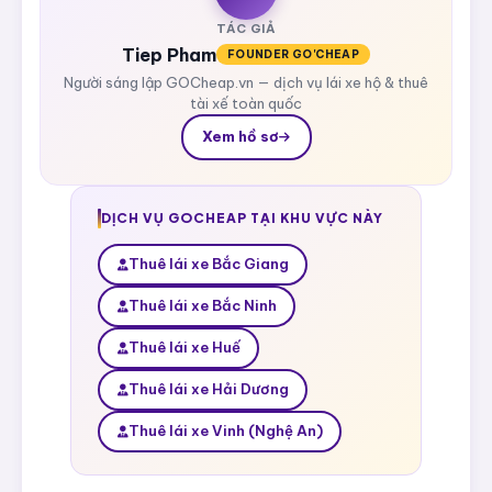
TÁC GIẢ
Tiep Pham
FOUNDER GO'CHEAP
Người sáng lập GOCheap.vn — dịch vụ lái xe hộ & thuê
tài xế toàn quốc
Xem hồ sơ
DỊCH VỤ GOCHEAP TẠI KHU VỰC NÀY
Thuê lái xe Bắc Giang
Thuê lái xe Bắc Ninh
Thuê lái xe Huế
Thuê lái xe Hải Dương
Thuê lái xe Vinh (Nghệ An)