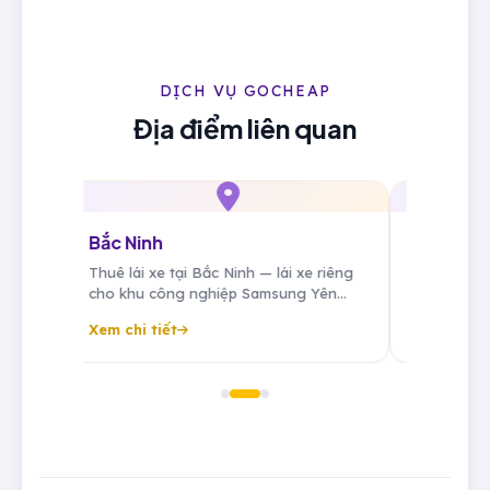
DỊCH VỤ GOCHEAP
Địa điểm liên quan
Bắc Ninh
Bắc Gian
 đưa
Thuê lái xe tại Bắc Ninh — lái xe riêng
Thuê lái xe
cho khu công nghiệp Samsung Yên
cho khu cô
eo
Phong, Quế Võ, tài xế cố định cho
Quang Châu
Xem chi tiết
Xem chi tiế
chuyên gia Hàn Quốc.
Samsung, Fo
tháng.