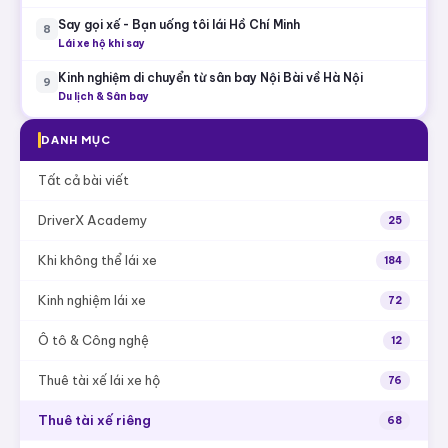
Say gọi xế - Bạn uống tôi lái Hồ Chí Minh
8
Lái xe hộ khi say
Kinh nghiệm di chuyển từ sân bay Nội Bài về Hà Nội
9
Du lịch & Sân bay
DANH MỤC
Tất cả bài viết
DriverX Academy
25
Khi không thể lái xe
184
Kinh nghiệm lái xe
72
Ô tô & Công nghệ
12
Thuê tài xế lái xe hộ
76
Thuê tài xế riêng
68