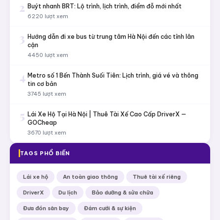
29/07/2026
Văn hóa nghề tài xế: Kinh Nghiệm Thực Chiến Từ
GOCheap
29/07/2026
XEM NHIỀU NHẤT
1
XanhSM 2026: Toàn Tập Dịch Vụ, Cách Đặt Xe & Bảng Giá
Cước Cập Nhật
6923 lượt xem
2
Buýt nhanh BRT: Lộ trình, lịch trình, điểm đỗ mới nhất
6220 lượt xem
3
Hướng dẫn đi xe bus từ trung tâm Hà Nội đến các tỉnh lân
cận
4450 lượt xem
4
Metro số 1 Bến Thành Suối Tiên: Lịch trình, giá vé và thông
tin cơ bản
3745 lượt xem