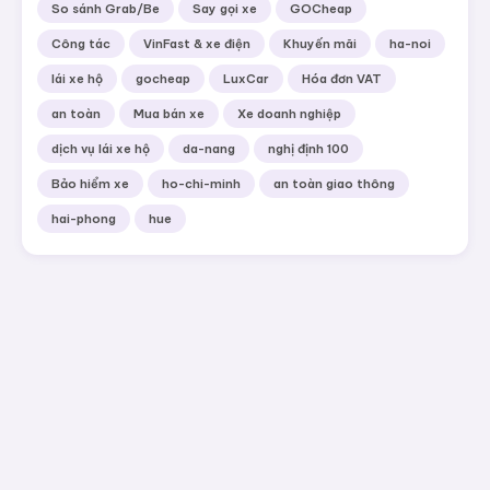
5
Lái Xe Hộ Tại Hà Nội | Thuê Tài Xế Cao Cấp DriverX —
GOCheap
3670 lượt xem
TAGS PHỔ BIẾN
Lái xe hộ
An toàn giao thông
Thuê tài xế riêng
DriverX
Du lịch
Bảo dưỡng & sửa chữa
Đưa đón sân bay
Đám cưới & sự kiện
So sánh Grab/Be
Say gọi xe
GOCheap
Công tác
VinFast & xe điện
Khuyến mãi
ha-noi
lái xe hộ
gocheap
LuxCar
Hóa đơn VAT
an toàn
Mua bán xe
Xe doanh nghiệp
dịch vụ lái xe hộ
da-nang
nghị định 100
Bảo hiểm xe
ho-chi-minh
an toàn giao thông