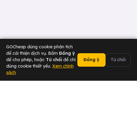
GOCheap dùng cookie phân tích
để cải thiện dịch vụ. Bấm
Đồng ý
để cho phép, hoặc
Từ chối
để chỉ
Đồng ý
Từ chối
dùng cookie thiết yếu.
Xem chính
sách
02473 000 636
Chat Zalo
Tài xế
Sân bay
Doanh nghiệp
Hotline