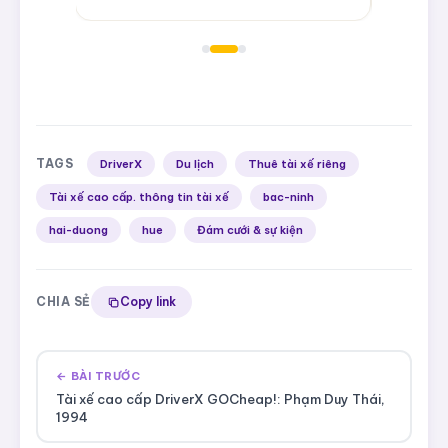
tháng.
TAGS
DriverX
Du lịch
Thuê tài xế riêng
Tài xế cao cấp. thông tin tài xế
bac-ninh
hai-duong
hue
Đám cưới & sự kiện
CHIA SẺ
Copy link
← BÀI TRƯỚC
Tài xế cao cấp DriverX GOCheap!: Phạm Duy Thái,
1994