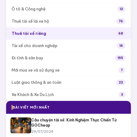
Kinh nghiệm di chuyển từ sân bay Nội Bài về Hà Nội
9
Du lịch & Sân bay
DANH MỤC
Tất cả bài viết
DriverX Academy
25
Khi không thể lái xe
184
Kinh nghiệm lái xe
72
Ô tô & Công nghệ
12
Thuê tài xế lái xe hộ
76
Thuê tài xế riêng
68
Tài xế cho doanh nghiệp
16
Đi tỉnh & sân bay
155