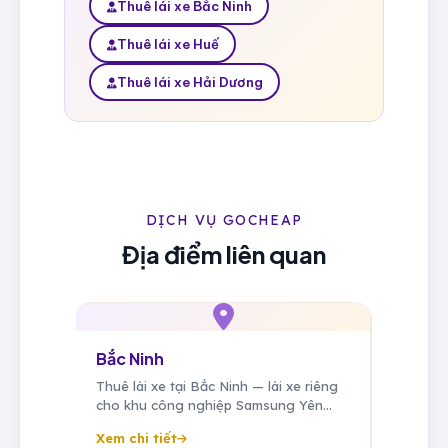
Thuê lái xe Bắc Ninh
Thuê lái xe Huế
Thuê lái xe Hải Dương
DỊCH VỤ GOCHEAP
Địa điểm liên quan
Bắc Ninh
Bắc Gian
 đưa
Thuê lái xe tại Bắc Ninh — lái xe riêng
Thuê lái xe
cho khu công nghiệp Samsung Yên
cho khu cô
eo
Phong, Quế Võ, tài xế cố định cho
Quang Châu
Xem chi tiết
Xem chi tiế
chuyên gia Hàn Quốc.
Samsung, Fo