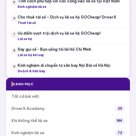
Lái xe hộ GOCheap! DriverX – Thuê tài xế chất lượng cao
1
Lái xe hộ
Lái xe hộ tại Hà Nội – Cho thuê tài xế lái xe cao cấp
2
DriverX
Lái xe hộ
Chứng chỉ hành nghề lái xe hộ GOCheap! Việt Nam
3
Lái xe hộ
Các tuyến xe Bus đi sân bay Nội Bài
4
Du lịch & Sân bay
Tính cách phù hợp với các công việc lái xe tại Việt Nam
5
Kinh nghiệm lái xe
Cho thuê tài xế – Dịch vụ lái xe hộ GOCheap! DriverX
6
Thuê tài xế
Ưu điểm vượt trội dịch vụ lái xe hộ GOCheap!
7
Lái xe hộ
Say gọi xế - Bạn uống tôi lái Hồ Chí Minh
8
Lái xe hộ khi say