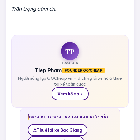
Trân trọng cảm ơn.
TP
TÁC GIẢ
Tiep Pham
FOUNDER GO'CHEAP
Người sáng lập GOCheap.vn — dịch vụ lái xe hộ & thuê
tài xế toàn quốc
Xem hồ sơ
DỊCH VỤ GOCHEAP TẠI KHU VỰC NÀY
Thuê lái xe Bắc Giang