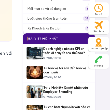
Mới mua xe và sử dụng xe
7
Tài xế
Luật giao thông & an toàn
28
Xe Khách & Xe Du Lịch
3
Sân bay
BÀI VIẾT MỚI NHẤT
Doanh nghiệp nên đo KPI an
Doanh nghiệp
en với
toàn di chuyển như thế nào?
07/08/2026
Hotline
Từ bảo vệ tài sản đến bảo vệ
con người
07/08/2026
Safe Mobility là một phần của
Employer Branding
07/08/2026
Từ văn hóa nhậu đến văn hóa về