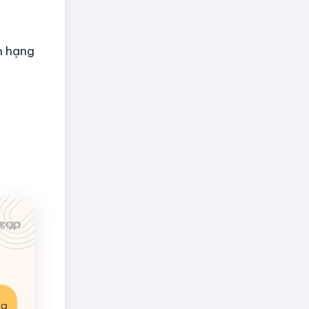
ến hạng
.