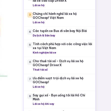
lái xe cao cấp DriverX
Lái xe hộ
Chứng chỉ hành nghề lái xe hộ
3
GOCheap! Việt Nam
Lái xe hộ
Các tuyến xe Bus đi sân bay Nội Bài
4
Du lịch & Sân bay
Tính cách phù hợp với các công việc lái
5
xe tại Việt Nam
Kinh nghiệm lái xe
Cho thuê tài xế – Dịch vụ lái xe hộ
6
GOCheap! DriverX
Thuê tài xế
Ưu điểm vượt trội dịch vụ lái xe hộ
7
GOCheap!
Lái xe hộ
Say gọi xế - Bạn uống tôi lái Hồ Chí
8
Minh
Lái xe hộ khi say