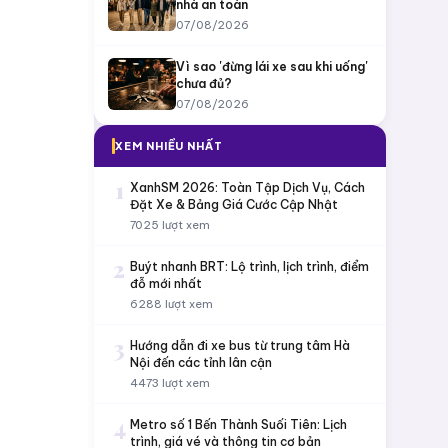
nhà an toàn
07/08/2026
Vì sao 'đừng lái xe sau khi uống'
chưa đủ?
07/08/2026
XEM NHIỀU NHẤT
1
XanhSM 2026: Toàn Tập Dịch Vụ, Cách
Đặt Xe & Bảng Giá Cước Cập Nhật
7025 lượt xem
2
Buýt nhanh BRT: Lộ trình, lịch trình, điểm
đỗ mới nhất
6288 lượt xem
3
Hướng dẫn đi xe bus từ trung tâm Hà
Nội đến các tỉnh lân cận
4473 lượt xem
4
Metro số 1 Bến Thành Suối Tiên: Lịch
trình, giá vé và thông tin cơ bản