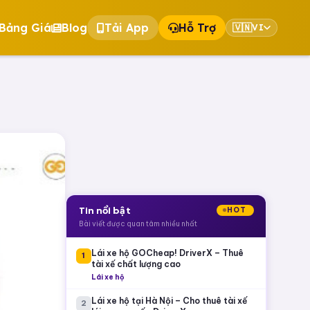
Bảng Giá
Blog
Tải App
Hỗ Trợ
🇻🇳
VI
Tin nổi bật
HOT
Bài viết được quan tâm nhiều nhất
Lái xe hộ GOCheap! DriverX – Thuê
1
tài xế chất lượng cao
Lái xe hộ
Lái xe hộ tại Hà Nội – Cho thuê tài xế
2