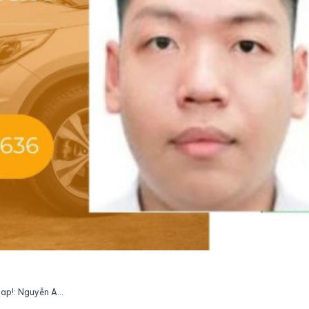
Tài xế cao cấp DriverX GOCheap!: Nguyễn Anh Tuấn, 1993