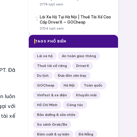
3774 lượt xem
5
Lái Xe Hộ Tại Hà Nội | Thuê Tài Xế Cao
Cấp DriverX — GOCheap
3704 lượt xem
TAGS PHỔ BIẾN
Lái xe hộ
An toàn giao thông
Thuê tài xế riêng
DriverX
PT. Đã
Du lịch
Đưa đón sân bay
GOCheap
Hà Nội
Toàn quốc
n luôn
VinFast & xe điện
Khuyến mãi
ại với
Hồ Chí Minh
Công tác
tài xế
Bảo dưỡng & sửa chữa
So sánh Grab/Be
Đám cưới & sự kiện
Đà Nẵng