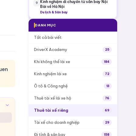
Kinh nghiệm di chuyển từ sân bay Nội
9
Bài về Hà Nội
Du lịch & Sân bay
DANH MỤC
Tất cả bài viết
DriverX Academy
25
Khi không thể lái xe
184
quen
Kinh nghiệm lái xe
72
Ô tô & Công nghệ
13
Thuê tài xế lái xe hộ
76
Thuê tài xế riêng
69
Tài xế cho doanh nghiệp
29
Đi tỉnh & sân bay
158