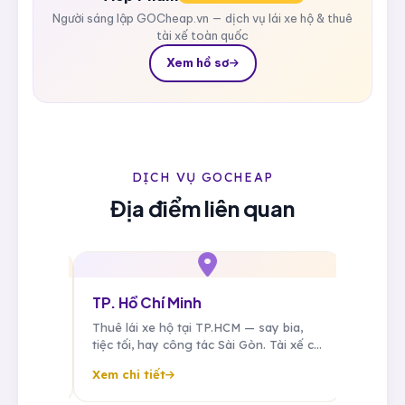
Người sáng lập GOCheap.vn — dịch vụ lái xe hộ & thuê
tài xế toàn quốc
Xem hồ sơ
DỊCH VỤ GOCHEAP
Địa điểm liên quan
TP. Hồ Chí Minh
Đà Nẵng
 giờ
Thuê lái xe hộ tại TP.HCM — say bia,
Thuê lái xe
ề an
tiệc tối, hay công tác Sài Gòn. Tài xế cố
bạn sau tiệ
ác,
định cho doanh nhân, đưa đón sân bay
nghị, resor
Xem chi tiết
Xem chi tiế
Tân Sơn Nhất, sẵn sàng 24/7.
riêng miền 