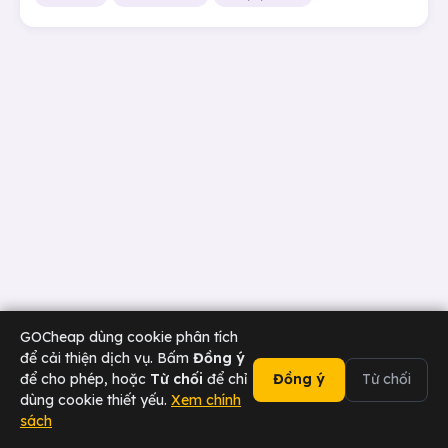
GOCheap dùng cookie phân tích
để cải thiện dịch vụ. Bấm
Đồng ý
để cho phép, hoặc
Từ chối
để chỉ
Đồng ý
Từ chối
dùng cookie thiết yếu.
Xem chính
sách
02473 000 636
Chat Zalo
Tài xế
Sân bay
Doanh nghiệp
Hotline