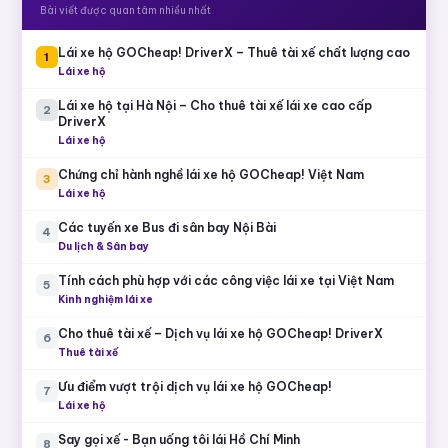
Bài viết được quan tâm nhiều nhất
Lái xe hộ GOCheap! DriverX – Thuê tài xế chất lượng cao
1
Lái xe hộ
Lái xe hộ tại Hà Nội – Cho thuê tài xế lái xe cao cấp
2
DriverX
Lái xe hộ
Chứng chỉ hành nghề lái xe hộ GOCheap! Việt Nam
3
Lái xe hộ
Các tuyến xe Bus đi sân bay Nội Bài
4
Du lịch & Sân bay
Tính cách phù hợp với các công việc lái xe tại Việt Nam
5
Kinh nghiệm lái xe
Cho thuê tài xế – Dịch vụ lái xe hộ GOCheap! DriverX
6
Thuê tài xế
Ưu điểm vượt trội dịch vụ lái xe hộ GOCheap!
7
Lái xe hộ
Say gọi xế - Bạn uống tôi lái Hồ Chí Minh
8