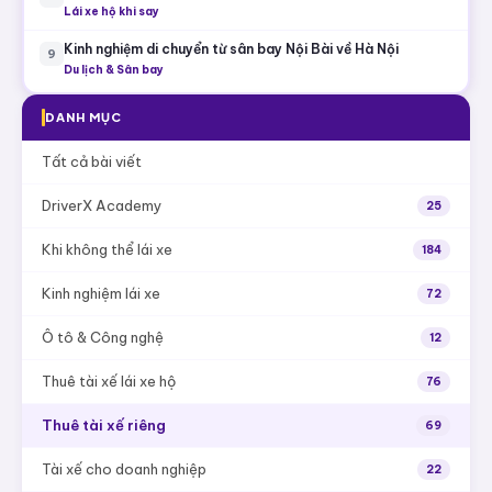
Lái xe hộ khi say
Kinh nghiệm di chuyển từ sân bay Nội Bài về Hà Nội
9
Du lịch & Sân bay
DANH MỤC
Tất cả bài viết
DriverX Academy
25
Khi không thể lái xe
184
Kinh nghiệm lái xe
72
Ô tô & Công nghệ
12
Thuê tài xế lái xe hộ
76
Thuê tài xế riêng
69
Tài xế cho doanh nghiệp
22