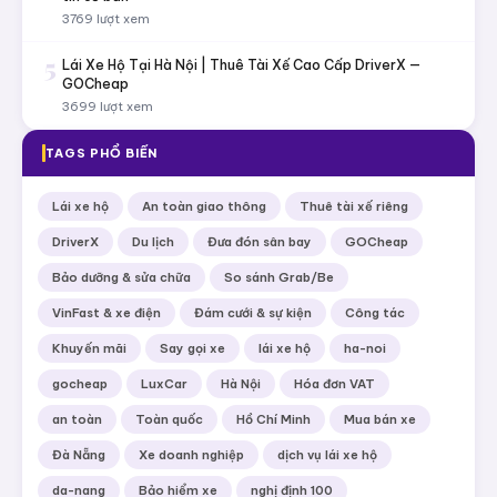
3769 lượt xem
5
Lái Xe Hộ Tại Hà Nội | Thuê Tài Xế Cao Cấp DriverX —
GOCheap
3699 lượt xem
TAGS PHỔ BIẾN
Lái xe hộ
An toàn giao thông
Thuê tài xế riêng
DriverX
Du lịch
Đưa đón sân bay
GOCheap
Bảo dưỡng & sửa chữa
So sánh Grab/Be
VinFast & xe điện
Đám cưới & sự kiện
Công tác
Khuyến mãi
Say gọi xe
lái xe hộ
ha-noi
gocheap
LuxCar
Hà Nội
Hóa đơn VAT
an toàn
Toàn quốc
Hồ Chí Minh
Mua bán xe
Đà Nẵng
Xe doanh nghiệp
dịch vụ lái xe hộ
da-nang
Bảo hiểm xe
nghị định 100