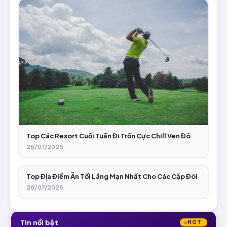
Top Các Resort Cuối Tuần Đi Trốn Cực Chill Ven Đô
26/07/2026
Top Địa Điểm Ăn Tối Lãng Mạn Nhất Cho Các Cặp Đôi
26/07/2026
Tin nổi bật
HOT