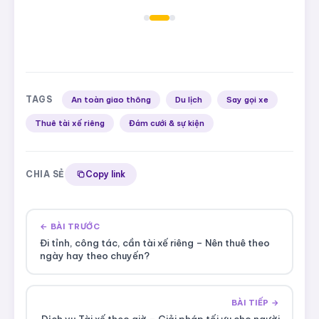
TAGS
An toàn giao thông
Du lịch
Say gọi xe
Thuê tài xế riêng
Đám cưới & sự kiện
CHIA SẺ
Copy link
← BÀI TRƯỚC
Đi tỉnh, công tác, cần tài xế riêng – Nên thuê theo
ngày hay theo chuyến?
BÀI TIẾP →