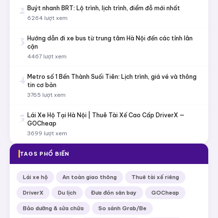
2
Buýt nhanh BRT: Lộ trình, lịch trình, điểm đỗ mới nhất
6264 lượt xem
3
Hướng dẫn đi xe bus từ trung tâm Hà Nội đến các tỉnh lân
cận
4467 lượt xem
4
Metro số 1 Bến Thành Suối Tiên: Lịch trình, giá vé và thông
tin cơ bản
3765 lượt xem
5
Lái Xe Hộ Tại Hà Nội | Thuê Tài Xế Cao Cấp DriverX —
GOCheap
3699 lượt xem
TAGS PHỔ BIẾN
Lái xe hộ
An toàn giao thông
Thuê tài xế riêng
DriverX
Du lịch
Đưa đón sân bay
GOCheap
Bảo dưỡng & sửa chữa
So sánh Grab/Be