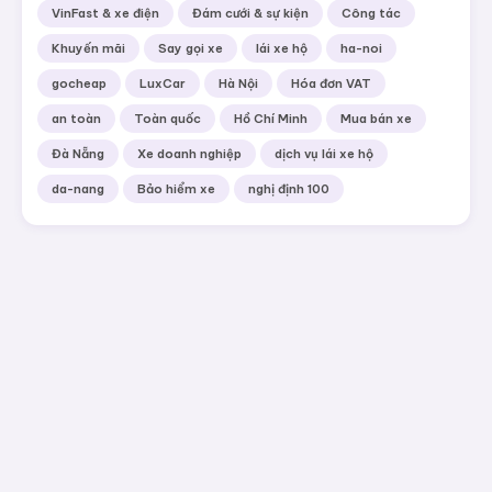
VinFast & xe điện
Đám cưới & sự kiện
Công tác
Khuyến mãi
Say gọi xe
lái xe hộ
ha-noi
gocheap
LuxCar
Hà Nội
Hóa đơn VAT
an toàn
Toàn quốc
Hồ Chí Minh
Mua bán xe
Đà Nẵng
Xe doanh nghiệp
dịch vụ lái xe hộ
da-nang
Bảo hiểm xe
nghị định 100