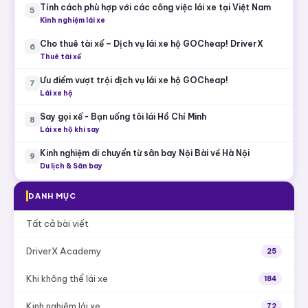
Tính cách phù hợp với các công việc lái xe tại Việt Nam
5
Kinh nghiệm lái xe
Cho thuê tài xế – Dịch vụ lái xe hộ GOCheap! DriverX
6
Thuê tài xế
Ưu điểm vượt trội dịch vụ lái xe hộ GOCheap!
7
Lái xe hộ
Say gọi xế - Bạn uống tôi lái Hồ Chí Minh
8
Lái xe hộ khi say
Kinh nghiệm di chuyển từ sân bay Nội Bài về Hà Nội
9
Du lịch & Sân bay
DANH MỤC
Tất cả bài viết
DriverX Academy
25
Khi không thể lái xe
184
Kinh nghiệm lái xe
72