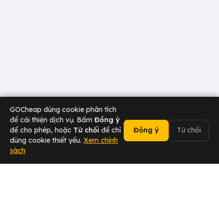
GOCheap dùng cookie phân tích
để cải thiện dịch vụ. Bấm
Đồng ý
để cho phép, hoặc
Từ chối
để chỉ
Đồng ý
Từ chối
dùng cookie thiết yếu.
Xem chính
sách
02473 000 636
Chat Zalo
Tài xế
Sân bay
Doanh nghiệp
Hotline