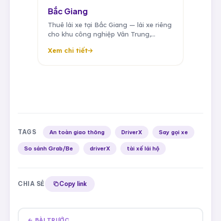
Bắc Giang
Thuê lái xe tại Bắc Giang — lái xe riêng
cho khu công nghiệp Vân Trung,
Quang Châu, Đình Trám, chuyên gia
Xem chi tiết
Samsung, Foxconn, tài xế cố định theo
tháng.
TAGS
An toàn giao thông
DriverX
Say gọi xe
So sánh Grab/Be
driverX
tài xế lái hộ
CHIA SẺ
Copy link
← BÀI TRƯỚC