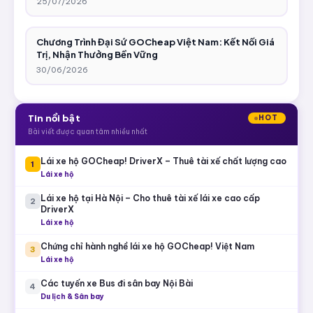
25/07/2026
Chương Trình Đại Sứ GOCheap Việt Nam: Kết Nối Giá
Trị, Nhận Thưởng Bền Vững
30/06/2026
Tin nổi bật
HOT
Bài viết được quan tâm nhiều nhất
Lái xe hộ GOCheap! DriverX – Thuê tài xế chất lượng cao
1
Lái xe hộ
Lái xe hộ tại Hà Nội – Cho thuê tài xế lái xe cao cấp
2
DriverX
Lái xe hộ
Chứng chỉ hành nghề lái xe hộ GOCheap! Việt Nam
3
Lái xe hộ
Các tuyến xe Bus đi sân bay Nội Bài
4
Du lịch & Sân bay