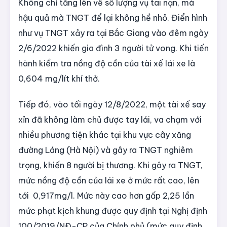
Không chỉ tăng lên về số lượng vụ tai nạn, mà
hậu quả mà TNGT để lại không hề nhỏ. Điển hình
như vụ TNGT xảy ra tại Bắc Giang vào đêm ngày
2/6/2022 khiến gia đình 3 người tử vong. Khi tiến
hành kiểm tra nồng độ cồn của tài xế lái xe là
0,604 mg/lít khí thở.
Tiếp đó, vào tối ngày 12/8/2022, một tài xế say
xỉn đã không làm chủ được tay lái, va chạm với
nhiều phương tiện khác tại khu vực cây xăng
đường Láng (Hà Nội) và gây ra TNGT nghiêm
trọng, khiến 8 người bị thương. Khi gây ra TNGT,
mức nồng độ cồn của lái xe ở mức rất cao, lên
tới 0,917mg/l. Mức này cao hơn gấp 2,25 lần
mức phạt kịch khung được quy định tại Nghị định
100/2019/NĐ-CP của Chính phủ (mức quy định