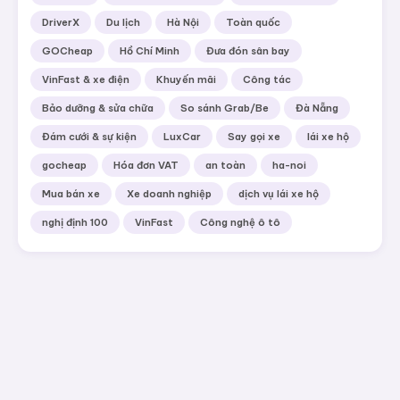
DriverX
Du lịch
Hà Nội
Toàn quốc
GOCheap
Hồ Chí Minh
Đưa đón sân bay
VinFast & xe điện
Khuyến mãi
Công tác
Bảo dưỡng & sửa chữa
So sánh Grab/Be
Đà Nẵng
Đám cưới & sự kiện
LuxCar
Say gọi xe
lái xe hộ
gocheap
Hóa đơn VAT
an toàn
ha-noi
Mua bán xe
Xe doanh nghiệp
dịch vụ lái xe hộ
nghị định 100
VinFast
Công nghệ ô tô