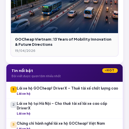
GOCheap Vietnam: 13 Years of Mobility Innovation
& Future Directions
19/04/2026
Tin nổi bật
HOT
Bài viết được quan tâm nhiều nhất
Lái xe hộ GOCheap! DriverX – Thuê tài xế chất lượng cao
1
Lái xe hộ
Lái xe hộ tại Hà Nội – Cho thuê tài xế lái xe cao cấp
2
DriverX
Lái xe hộ
Chứng chỉ hành nghề lái xe hộ GOCheap! Việt Nam
3
Lái xe hộ