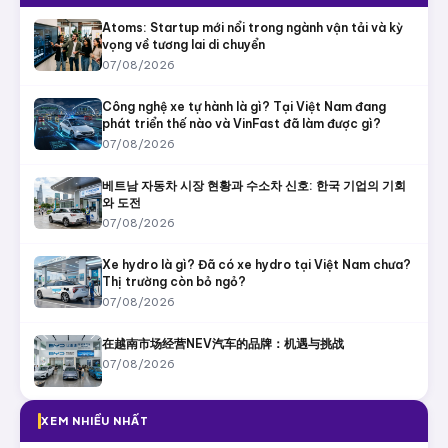
Atoms: Startup mới nổi trong ngành vận tải và kỳ
vọng về tương lai di chuyển
07/08/2026
Công nghệ xe tự hành là gì? Tại Việt Nam đang
phát triển thế nào và VinFast đã làm được gì?
07/08/2026
베트남 자동차 시장 현황과 수소차 신호: 한국 기업의 기회
와 도전
07/08/2026
Xe hydro là gì? Đã có xe hydro tại Việt Nam chưa?
Thị trường còn bỏ ngỏ?
07/08/2026
在越南市场经营NEV汽车的品牌：机遇与挑战
07/08/2026
XEM NHIỀU NHẤT