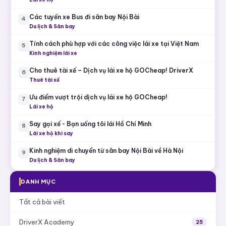
Các tuyến xe Bus đi sân bay Nội Bài
4
Du lịch & Sân bay
Tính cách phù hợp với các công việc lái xe tại Việt Nam
5
Kinh nghiệm lái xe
Cho thuê tài xế – Dịch vụ lái xe hộ GOCheap! DriverX
6
Thuê tài xế
Ưu điểm vượt trội dịch vụ lái xe hộ GOCheap!
7
Lái xe hộ
Say gọi xế - Bạn uống tôi lái Hồ Chí Minh
8
Lái xe hộ khi say
Kinh nghiệm di chuyển từ sân bay Nội Bài về Hà Nội
9
Du lịch & Sân bay
DANH MỤC
Tất cả bài viết
DriverX Academy
25