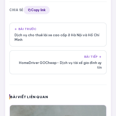
CHIA SẺ
Copy link
← BÀI TRƯỚC
Dịch vụ cho thuê lái xe cao cấp ở Hà Nội và Hồ Chí
Minh
BÀI TIẾP →
HomeDriver GOCheap- Dịch vụ tài xế gia đình uy
tín
BÀI VIẾT LIÊN QUAN