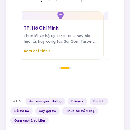
TP. Hồ Chí Minh
Đà Nẵng
 giờ
Thuê lái xe hộ tại TP.HCM — say bia,
Thuê lái xe
ề an
tiệc tối, hay công tác Sài Gòn. Tài xế cố
bạn sau tiệ
ác,
định cho doanh nhân, đưa đón sân bay
nghị, resor
Xem chi tiết
Xem chi tiế
Tân Sơn Nhất, sẵn sàng 24/7.
riêng miền 
TAGS
An toàn giao thông
DriverX
Du lịch
Lái xe hộ
Say gọi xe
Thuê tài xế riêng
Đám cưới & sự kiện