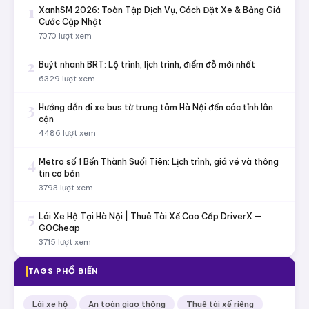
1
XanhSM 2026: Toàn Tập Dịch Vụ, Cách Đặt Xe & Bảng Giá
Cước Cập Nhật
7070 lượt xem
2
Buýt nhanh BRT: Lộ trình, lịch trình, điểm đỗ mới nhất
6329 lượt xem
3
Hướng dẫn đi xe bus từ trung tâm Hà Nội đến các tỉnh lân
cận
4486 lượt xem
4
Metro số 1 Bến Thành Suối Tiên: Lịch trình, giá vé và thông
tin cơ bản
3793 lượt xem
5
Lái Xe Hộ Tại Hà Nội | Thuê Tài Xế Cao Cấp DriverX —
GOCheap
3715 lượt xem
TAGS PHỔ BIẾN
Lái xe hộ
An toàn giao thông
Thuê tài xế riêng