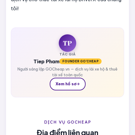
tôi!
TP
TÁC GIẢ
Tiep Pham
FOUNDER GO'CHEAP
Người sáng lập GOCheap.vn — dịch vụ lái xe hộ & thuê
tài xế toàn quốc
Xem hồ sơ
DỊCH VỤ GOCHEAP
Địa điểm liên quan