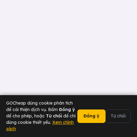
GOCheap dùng cookie phân tích
để cải thiện dịch vụ. Bấm
Đồng ý
để cho phép, hoặc
Từ chối
để chỉ
Đồng ý
Từ chối
dùng cookie thiết yếu.
Xem chính
sách
02473 000 636
Chat Zalo
Tài xế
Sân bay
Doanh nghiệp
Hotline