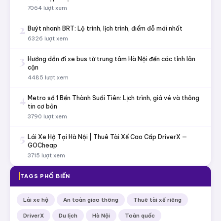
7064 lượt xem
2
Buýt nhanh BRT: Lộ trình, lịch trình, điểm đỗ mới nhất
6326 lượt xem
3
Hướng dẫn đi xe bus từ trung tâm Hà Nội đến các tỉnh lân
cận
4485 lượt xem
4
Metro số 1 Bến Thành Suối Tiên: Lịch trình, giá vé và thông
tin cơ bản
3790 lượt xem
5
Lái Xe Hộ Tại Hà Nội | Thuê Tài Xế Cao Cấp DriverX —
GOCheap
3715 lượt xem
TAGS PHỔ BIẾN
Lái xe hộ
An toàn giao thông
Thuê tài xế riêng
DriverX
Du lịch
Hà Nội
Toàn quốc