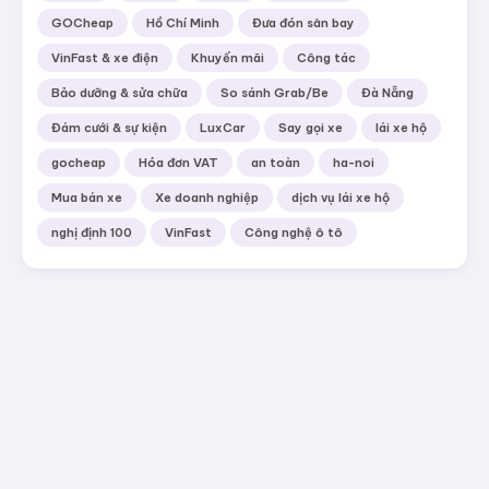
GOCheap
Hồ Chí Minh
Đưa đón sân bay
VinFast & xe điện
Khuyến mãi
Công tác
Bảo dưỡng & sửa chữa
So sánh Grab/Be
Đà Nẵng
Đám cưới & sự kiện
LuxCar
Say gọi xe
lái xe hộ
gocheap
Hóa đơn VAT
an toàn
ha-noi
Mua bán xe
Xe doanh nghiệp
dịch vụ lái xe hộ
nghị định 100
VinFast
Công nghệ ô tô