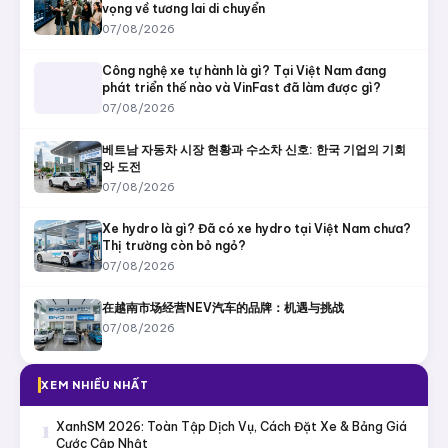
vọng về tương lai di chuyển
07/08/2026
Công nghệ xe tự hành là gì? Tại Việt Nam đang
phát triển thế nào và VinFast đã làm được gì?
07/08/2026
베트남 자동차 시장 현황과 수소차 신호: 한국 기업의 기회
와 도전
07/08/2026
Xe hydro là gì? Đã có xe hydro tại Việt Nam chưa?
Thị trường còn bỏ ngỏ?
07/08/2026
在越南市场经营NEV汽车的品牌：机遇与挑战
07/08/2026
XEM NHIỀU NHẤT
1
XanhSM 2026: Toàn Tập Dịch Vụ, Cách Đặt Xe & Bảng Giá
Cước Cập Nhật