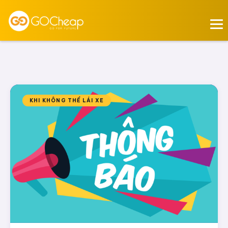
KHI KHÔNG THỂ LÁI XE