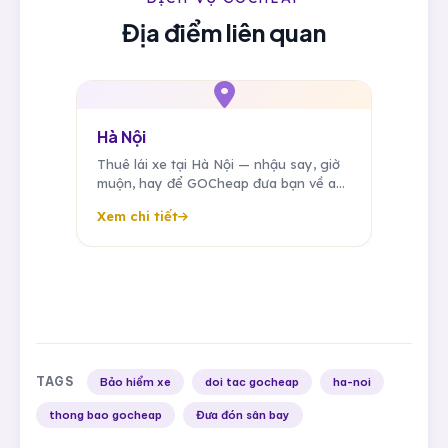
Địa điểm liên quan
Hà Nội
Thuê lái xe tại Hà Nội — nhậu say, giờ
muộn, hay để GOCheap đưa bạn về an
toàn. Tài xế riêng đưa đón công tác,
Xem chi tiết
sân bay, sự kiện 24/7.
TAGS
Bảo hiểm xe
doi tac gocheap
ha-noi
thong bao gocheap
Đưa đón sân bay