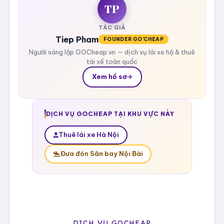
TP
TÁC GIẢ
Tiep Pham
FOUNDER GO'CHEAP
Người sáng lập GOCheap.vn — dịch vụ lái xe hộ & thuê
tài xế toàn quốc
Xem hồ sơ
DỊCH VỤ GOCHEAP TẠI KHU VỰC NÀY
Thuê lái xe Hà Nội
Đưa đón Sân bay Nội Bài
DỊCH VỤ GOCHEAP