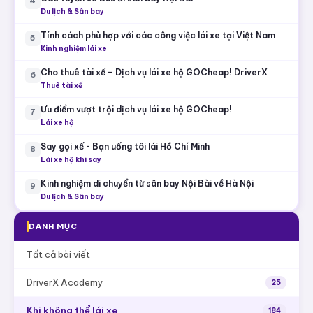
4
Du lịch & Sân bay
Tính cách phù hợp với các công việc lái xe tại Việt Nam
5
Kinh nghiệm lái xe
Cho thuê tài xế – Dịch vụ lái xe hộ GOCheap! DriverX
6
Thuê tài xế
Ưu điểm vượt trội dịch vụ lái xe hộ GOCheap!
7
Lái xe hộ
Say gọi xế - Bạn uống tôi lái Hồ Chí Minh
8
Lái xe hộ khi say
Kinh nghiệm di chuyển từ sân bay Nội Bài về Hà Nội
9
Du lịch & Sân bay
DANH MỤC
Tất cả bài viết
DriverX Academy
25
Khi không thể lái xe
184