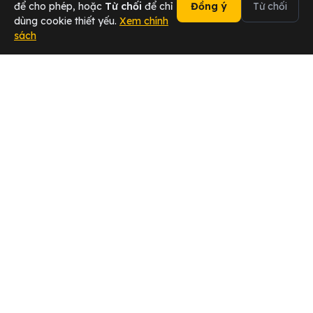
để cho phép, hoặc
Từ chối
để chỉ
Đồng ý
Từ chối
dùng cookie thiết yếu.
Xem chính
sách
02473 000 636
Chat Zalo
Tài xế
Sân bay
Doanh nghiệp
Hotline
ĐẠI SỨ 2026 — Chuyển khách,
Tham gia ngay →
nhận hoa hồng ngay!
Ứng dụng GOCheap!