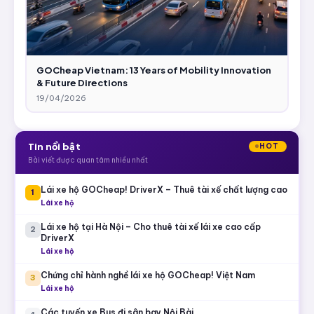
GOCheap Vietnam: 13 Years of Mobility Innovation
& Future Directions
19/04/2026
Tin nổi bật
HOT
Bài viết được quan tâm nhiều nhất
Lái xe hộ GOCheap! DriverX – Thuê tài xế chất lượng cao
1
Lái xe hộ
Lái xe hộ tại Hà Nội – Cho thuê tài xế lái xe cao cấp
2
DriverX
Lái xe hộ
Chứng chỉ hành nghề lái xe hộ GOCheap! Việt Nam
3
Lái xe hộ
Các tuyến xe Bus đi sân bay Nội Bài