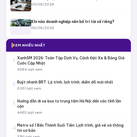
06/08/2026
Khi nào doanh nghiệp nên bố trí tài xế riêng?
06/08/2026
XEM NHIỀU NHẤT
1
XanhSM 2026: Toàn Tập Dịch Vụ, Cách Đặt Xe & Bảng Giá
Cước Cập Nhật
6984 lượt xem
2
Buýt nhanh BRT: Lộ trình, lịch trình, điểm đỗ mới nhất
6261 lượt xem
3
Hướng dẫn đi xe bus từ trung tâm Hà Nội đến các tỉnh lân
cận
4463 lượt xem
4
Metro số 1 Bến Thành Suối Tiên: Lịch trình, giá vé và thông
tin cơ bản
3761 lượt xem