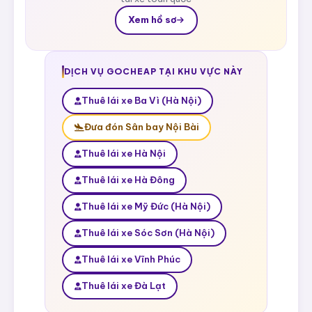
Xem hồ sơ
DỊCH VỤ GOCHEAP TẠI KHU VỰC NÀY
Thuê lái xe Ba Vì (Hà Nội)
Đưa đón Sân bay Nội Bài
Thuê lái xe Hà Nội
Thuê lái xe Hà Đông
Thuê lái xe Mỹ Đức (Hà Nội)
Thuê lái xe Sóc Sơn (Hà Nội)
Thuê lái xe Vĩnh Phúc
Thuê lái xe Đà Lạt