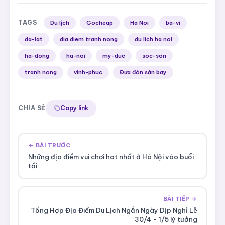
TAGS
Du lịch
Gocheap
Ha Noi
ba-vi
da-lat
dia diem tranh nong
du lich ha noi
ha-dong
ha-noi
my-duc
soc-son
tranh nong
vinh-phuc
Đưa đón sân bay
CHIA SẺ
Copy link
← BÀI TRƯỚC
Những địa điểm vui chơi hot nhất ở Hà Nội vào buổi
tối
BÀI TIẾP →
Tổng Hợp Địa Điểm Du Lịch Ngắn Ngày Dịp Nghỉ Lễ
30/4 - 1/5 lý tưởng