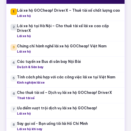
Lái xe hộ GOCheap! DriverX – Thuê tài xế chất lượng cao
1
Lái xe hộ
Lái xe hộ tại Hà Nội – Cho thuê tài xế lái xe cao cấp
2
DriverX
Lái xe hộ
Chứng chỉ hành nghề lái xe hộ GOCheap! Việt Nam
3
Lái xe hộ
Các tuyến xe Bus đi sân bay Nội Bài
4
Du lịch & Sân bay
Tính cách phù hợp với các công việc lái xe tại Việt Nam
5
Kinh nghiệm lái xe
Cho thuê tài xế – Dịch vụ lái xe hộ GOCheap! DriverX
6
Thuê tài xế
Ưu điểm vượt trội dịch vụ lái xe hộ GOCheap!
7
Lái xe hộ
Say gọi xế - Bạn uống tôi lái Hồ Chí Minh
8
Lái xe hộ khi say