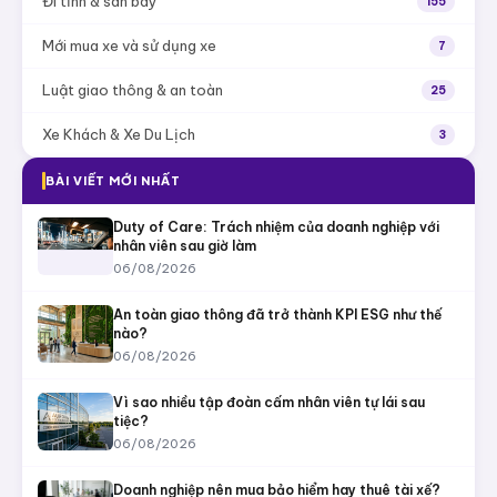
Đi tỉnh & sân bay
155
Mới mua xe và sử dụng xe
7
Luật giao thông & an toàn
25
Xe Khách & Xe Du Lịch
3
BÀI VIẾT MỚI NHẤT
Duty of Care: Trách nhiệm của doanh nghiệp với
nhân viên sau giờ làm
06/08/2026
An toàn giao thông đã trở thành KPI ESG như thế
nào?
06/08/2026
Vì sao nhiều tập đoàn cấm nhân viên tự lái sau
tiệc?
06/08/2026
Doanh nghiệp nên mua bảo hiểm hay thuê tài xế?