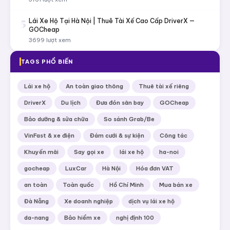
5
Lái Xe Hộ Tại Hà Nội | Thuê Tài Xế Cao Cấp DriverX —
GOCheap
3699 lượt xem
TAGS PHỔ BIẾN
Lái xe hộ
An toàn giao thông
Thuê tài xế riêng
DriverX
Du lịch
Đưa đón sân bay
GOCheap
Bảo dưỡng & sửa chữa
So sánh Grab/Be
VinFast & xe điện
Đám cưới & sự kiện
Công tác
Khuyến mãi
Say gọi xe
lái xe hộ
ha-noi
gocheap
LuxCar
Hà Nội
Hóa đơn VAT
an toàn
Toàn quốc
Hồ Chí Minh
Mua bán xe
Đà Nẵng
Xe doanh nghiệp
dịch vụ lái xe hộ
da-nang
Bảo hiểm xe
nghị định 100