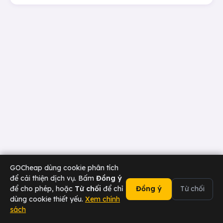
GOCheap dùng cookie phân tích
để cải thiện dịch vụ. Bấm
Đồng ý
để cho phép, hoặc
Từ chối
để chỉ
Đồng ý
Từ chối
dùng cookie thiết yếu.
Xem chính
sách
02473 000 636
Chat Zalo
Tài xế
Sân bay
Doanh nghiệp
Hotline