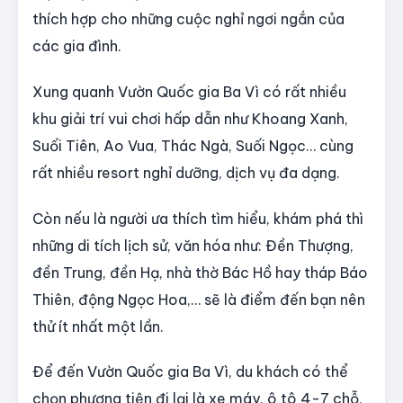
thích hợp cho những cuộc nghỉ ngơi ngắn của
các gia đình.
Xung quanh Vườn Quốc gia Ba Vì có rất nhiều
khu giải trí vui chơi hấp dẫn như Khoang Xanh,
Suối Tiên, Ao Vua, Thác Ngà, Suối Ngọc… cùng
rất nhiều resort nghỉ dưỡng, dịch vụ đa dạng.
Còn nếu là người ưa thích tìm hiểu, khám phá thì
những di tích lịch sử, văn hóa như: Đền Thượng,
đền Trung, đền Hạ, nhà thờ Bác Hồ hay tháp Báo
Thiên, động Ngọc Hoa,… sẽ là điểm đến bạn nên
thử ít nhất một lần.
Để đến Vườn Quốc gia Ba Vì, du khách có thể
chọn phương tiện đi lại là xe máy, ô tô 4-7 chỗ,