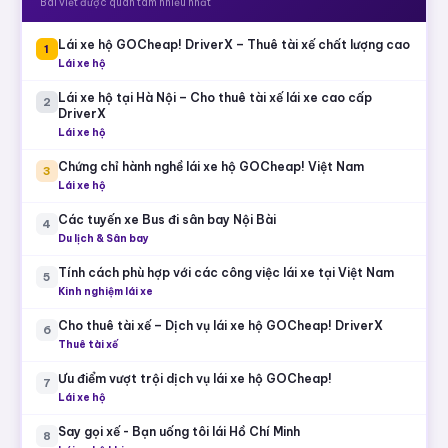
Bài viết được quan tâm nhiều nhất
Lái xe hộ GOCheap! DriverX – Thuê tài xế chất lượng cao
1
Lái xe hộ
Lái xe hộ tại Hà Nội – Cho thuê tài xế lái xe cao cấp
2
DriverX
Lái xe hộ
Chứng chỉ hành nghề lái xe hộ GOCheap! Việt Nam
3
Lái xe hộ
Các tuyến xe Bus đi sân bay Nội Bài
4
Du lịch & Sân bay
Tính cách phù hợp với các công việc lái xe tại Việt Nam
5
Kinh nghiệm lái xe
Cho thuê tài xế – Dịch vụ lái xe hộ GOCheap! DriverX
6
Thuê tài xế
Ưu điểm vượt trội dịch vụ lái xe hộ GOCheap!
7
Lái xe hộ
Say gọi xế - Bạn uống tôi lái Hồ Chí Minh
8