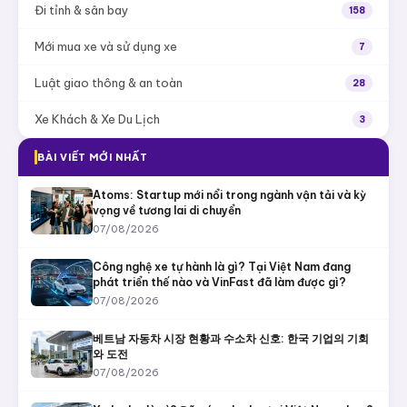
Đi tỉnh & sân bay
158
Mới mua xe và sử dụng xe
7
Luật giao thông & an toàn
28
Xe Khách & Xe Du Lịch
3
BÀI VIẾT MỚI NHẤT
Atoms: Startup mới nổi trong ngành vận tải và kỳ
vọng về tương lai di chuyển
07/08/2026
Công nghệ xe tự hành là gì? Tại Việt Nam đang
phát triển thế nào và VinFast đã làm được gì?
07/08/2026
베트남 자동차 시장 현황과 수소차 신호: 한국 기업의 기회
와 도전
07/08/2026