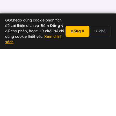
GOCheap dùng cookie phân tích
để cải thiện dịch vụ. Bấm
Đồng ý
để cho phép, hoặc
Từ chối
để chỉ
Đồng ý
Từ chối
dùng cookie thiết yếu.
Xem chính
sách
02473 000 636
Chat Zalo
Tài xế
Sân bay
Doanh nghiệp
Hotline
ĐẠI SỨ 2026 — Chuyển khách,
Tham gia ngay →
nhận hoa hồng ngay!