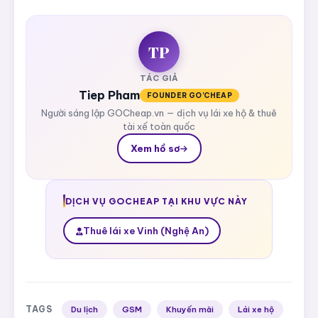
TP
TÁC GIẢ
Tiep Pham
FOUNDER GO'CHEAP
Người sáng lập GOCheap.vn — dịch vụ lái xe hộ & thuê
tài xế toàn quốc
Xem hồ sơ
DỊCH VỤ GOCHEAP TẠI KHU VỰC NÀY
Thuê lái xe Vinh (Nghệ An)
TAGS
Du lịch
GSM
Khuyến mãi
Lái xe hộ