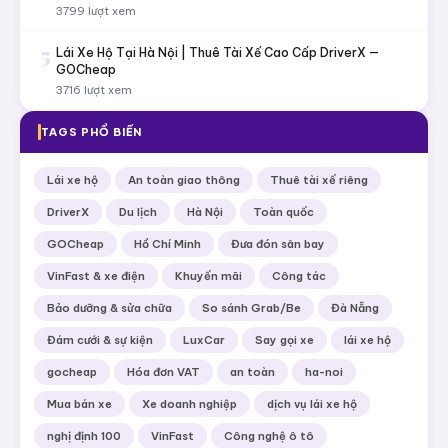
3799 lượt xem
5
Lái Xe Hộ Tại Hà Nội | Thuê Tài Xế Cao Cấp DriverX —
GOCheap
3716 lượt xem
TAGS PHỔ BIẾN
Lái xe hộ
An toàn giao thông
Thuê tài xế riêng
DriverX
Du lịch
Hà Nội
Toàn quốc
GOCheap
Hồ Chí Minh
Đưa đón sân bay
VinFast & xe điện
Khuyến mãi
Công tác
Bảo dưỡng & sửa chữa
So sánh Grab/Be
Đà Nẵng
Đám cưới & sự kiện
LuxCar
Say gọi xe
lái xe hộ
gocheap
Hóa đơn VAT
an toàn
ha-noi
Mua bán xe
Xe doanh nghiệp
dịch vụ lái xe hộ
nghị định 100
VinFast
Công nghệ ô tô