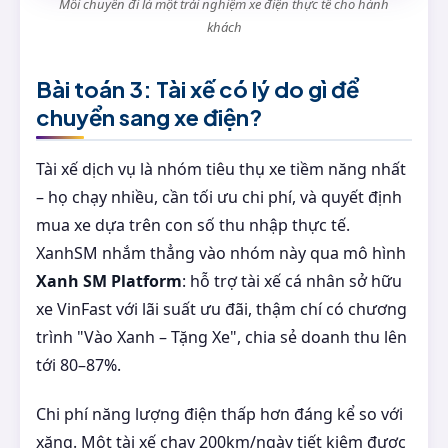
Mỗi chuyến đi là một trải nghiệm xe điện thực tế cho hành
khách
Bài toán 3: Tài xế có lý do gì để
chuyển sang xe điện?
Tài xế dịch vụ là nhóm tiêu thụ xe tiềm năng nhất
– họ chạy nhiều, cần tối ưu chi phí, và quyết định
mua xe dựa trên con số thu nhập thực tế.
XanhSM nhắm thẳng vào nhóm này qua mô hình
Xanh SM Platform
: hỗ trợ tài xế cá nhân sở hữu
xe VinFast với lãi suất ưu đãi, thậm chí có chương
trình "Vào Xanh – Tặng Xe", chia sẻ doanh thu lên
tới 80–87%.
Chi phí năng lượng điện thấp hơn đáng kể so với
xăng. Một tài xế chạy 200km/ngày tiết kiệm được