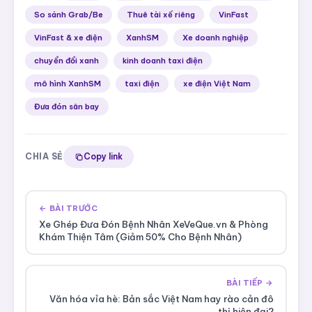
So sánh Grab/Be
Thuê tài xế riêng
VinFast
VinFast & xe điện
XanhSM
Xe doanh nghiệp
chuyển đổi xanh
kinh doanh taxi điện
mô hình XanhSM
taxi điện
xe điện Việt Nam
Đưa đón sân bay
CHIA SẺ
Copy link
← BÀI TRƯỚC
Xe Ghép Đưa Đón Bệnh Nhân XeVeQue.vn & Phòng
Khám Thiện Tâm (Giảm 50% Cho Bệnh Nhân)
BÀI TIẾP →
Văn hóa vỉa hè: Bản sắc Việt Nam hay rào cản đô
thị hiện đại?