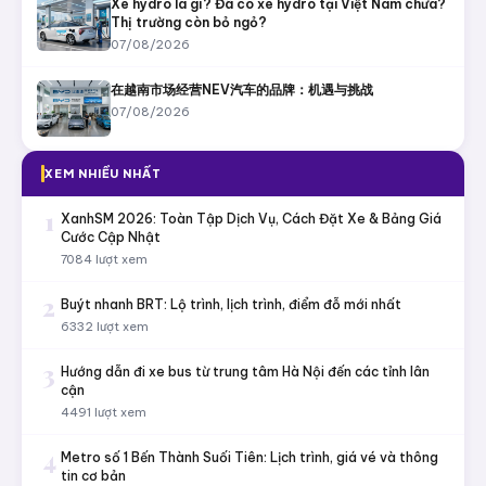
Xe hydro là gì? Đã có xe hydro tại Việt Nam chưa?
Thị trường còn bỏ ngỏ?
07/08/2026
在越南市场经营NEV汽车的品牌：机遇与挑战
07/08/2026
XEM NHIỀU NHẤT
1
XanhSM 2026: Toàn Tập Dịch Vụ, Cách Đặt Xe & Bảng Giá
Cước Cập Nhật
7084 lượt xem
2
Buýt nhanh BRT: Lộ trình, lịch trình, điểm đỗ mới nhất
6332 lượt xem
3
Hướng dẫn đi xe bus từ trung tâm Hà Nội đến các tỉnh lân
cận
4491 lượt xem
4
Metro số 1 Bến Thành Suối Tiên: Lịch trình, giá vé và thông
tin cơ bản