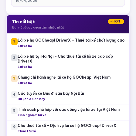
19/04/2026
Tin nổi bật
HOT
Bài viết được quan tâm nhiều nhất
Lái xe hộ GOCheap! DriverX – Thuê tài xế chất lượng cao
1
Lái xe hộ
Lái xe hộ tại Hà Nội – Cho thuê tài xế lái xe cao cấp
2
DriverX
Lái xe hộ
Chứng chỉ hành nghề lái xe hộ GOCheap! Việt Nam
3
Lái xe hộ
Các tuyến xe Bus đi sân bay Nội Bài
4
Du lịch & Sân bay
Tính cách phù hợp với các công việc lái xe tại Việt Nam
5
Kinh nghiệm lái xe
Cho thuê tài xế – Dịch vụ lái xe hộ GOCheap! DriverX
6
Thuê tài xế