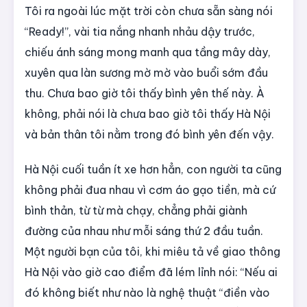
Tôi ra ngoài lúc mặt trời còn chưa sẵn sàng nói
“Ready!”, vài tia nắng nhanh nhảu dậy trước,
chiếu ánh sáng mong manh qua tầng mây dày,
xuyên qua làn sương mờ mờ vào buổi sớm đầu
thu. Chưa bao giờ tôi thấy bình yên thế này. À
không, phải nói là chưa bao giờ tôi thấy Hà Nội
và bản thân tôi nằm trong đó bình yên đến vậy.
Hà Nội cuối tuần ít xe hơn hẳn, con người ta cũng
không phải đua nhau vì cơm áo gạo tiền, mà cứ
bình thản, từ từ mà chạy, chẳng phải giành
đường của nhau như mỗi sáng thứ 2 đầu tuần.
Một người bạn của tôi, khi miêu tả về giao thông
Hà Nội vào giờ cao điểm đã lém lỉnh nói: “Nếu ai
đó không biết như nào là nghệ thuật “điền vào