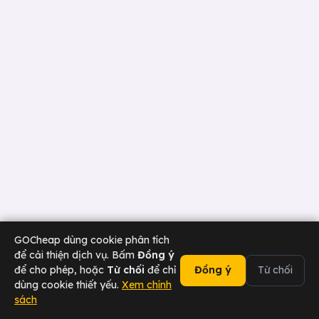
GOCheap dùng cookie phân tích
để cải thiện dịch vụ. Bấm
Đồng ý
để cho phép, hoặc
Từ chối
để chỉ
Đồng ý
Từ chối
dùng cookie thiết yếu.
Xem chính
sách
02473 000 636
Chat Zalo
Tài xế
Sân bay
Doanh nghiệp
Hotline