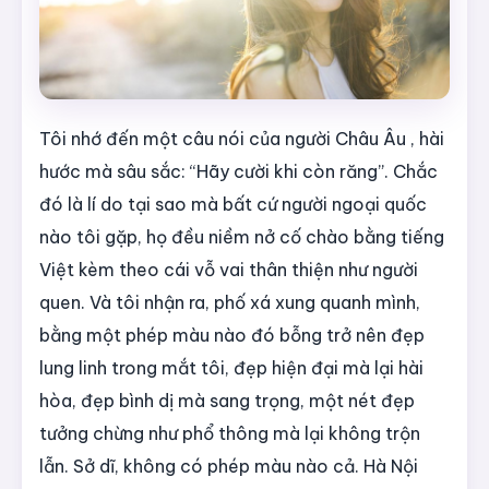
Tôi nhớ đến một câu nói của người Châu Âu , hài
hước mà sâu sắc: “Hãy cười khi còn răng”. Chắc
đó là lí do tại sao mà bất cứ người ngoại quốc
nào tôi gặp, họ đều niềm nở cố chào bằng tiếng
Việt kèm theo cái vỗ vai thân thiện như người
quen. Và tôi nhận ra, phố xá xung quanh mình,
bằng một phép màu nào đó bỗng trở nên đẹp
lung linh trong mắt tôi, đẹp hiện đại mà lại hài
hòa, đẹp bình dị mà sang trọng, một nét đẹp
tưởng chừng như phổ thông mà lại không trộn
lẫn. Sở dĩ, không có phép màu nào cả. Hà Nội