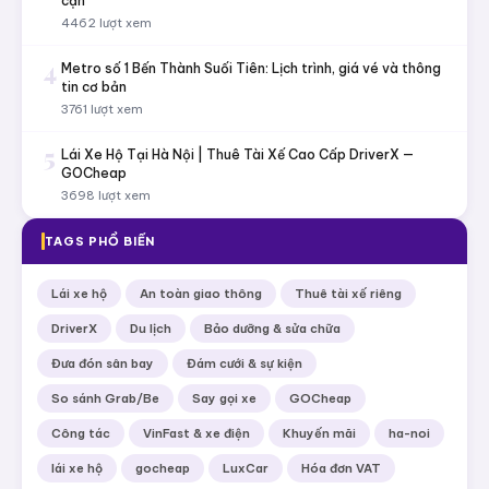
cận
4462 lượt xem
4
Metro số 1 Bến Thành Suối Tiên: Lịch trình, giá vé và thông
tin cơ bản
3761 lượt xem
5
Lái Xe Hộ Tại Hà Nội | Thuê Tài Xế Cao Cấp DriverX —
GOCheap
3698 lượt xem
TAGS PHỔ BIẾN
Lái xe hộ
An toàn giao thông
Thuê tài xế riêng
DriverX
Du lịch
Bảo dưỡng & sửa chữa
Đưa đón sân bay
Đám cưới & sự kiện
So sánh Grab/Be
Say gọi xe
GOCheap
Công tác
VinFast & xe điện
Khuyến mãi
ha-noi
lái xe hộ
gocheap
LuxCar
Hóa đơn VAT