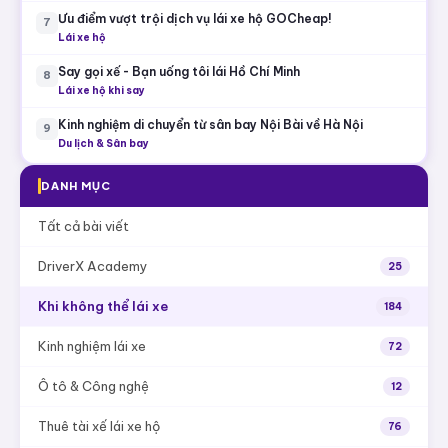
Ưu điểm vượt trội dịch vụ lái xe hộ GOCheap!
7
Lái xe hộ
Say gọi xế - Bạn uống tôi lái Hồ Chí Minh
8
Lái xe hộ khi say
Kinh nghiệm di chuyển từ sân bay Nội Bài về Hà Nội
9
Du lịch & Sân bay
DANH MỤC
Tất cả bài viết
DriverX Academy
25
Khi không thể lái xe
184
Kinh nghiệm lái xe
72
Ô tô & Công nghệ
12
Thuê tài xế lái xe hộ
76