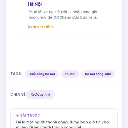
Hà Nội
Thuê lái xe tại Hà Nội — nhậu say, giờ
muộn, hay để GOCheap đưa bạn về an
toàn. Tài xế riêng đưa đón công tác,
Xem chi tiết
sân bay, sự kiện 24/7.
TAGS
Buổi sáng hà nội
ha-noi
hà nội sáng sớm
CHIA SẺ
Copy link
← BÀI TRƯỚC
Để là một người thành công, đừng bao giờ tin vào
những lời mà người thành công nói!