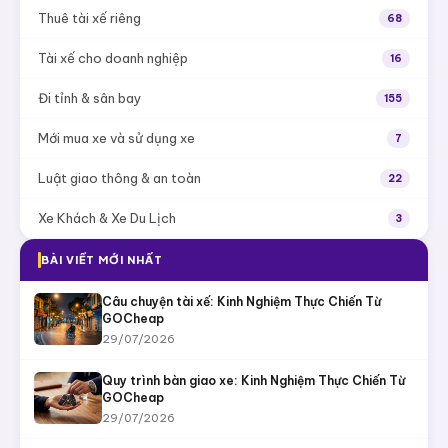
Thuê tài xế riêng
68
Tài xế cho doanh nghiệp
16
Đi tỉnh & sân bay
155
Mới mua xe và sử dụng xe
7
Luật giao thông & an toàn
22
Xe Khách & Xe Du Lịch
3
BÀI VIẾT MỚI NHẤT
Câu chuyện tài xế: Kinh Nghiệm Thực Chiến Từ
GOCheap
29/07/2026
Quy trình bàn giao xe: Kinh Nghiệm Thực Chiến Từ
GOCheap
29/07/2026