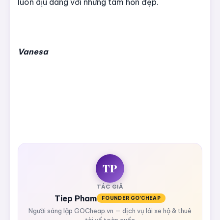
luôn dịu dàng với những tâm hồn đẹp.
Vanesa
TP
TÁC GIẢ
Tiep Pham
FOUNDER GO'CHEAP
Người sáng lập GOCheap.vn — dịch vụ lái xe hộ & thuê
tài xế toàn quốc