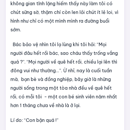
không gian tĩnh lặng hiếm thấy này làm tôi có
chút sững sờ, thậm chí còn len lỏi chút ít lẻ loi, vì
hình như chỉ có một mình mình ra đường buổi
sớm.
Bác bảo vệ nhìn tôi lạ lùng khi tôi hỏi: “Mọi
người đâu hết rồi bác, sao cháu thấy trống vắng
quá ?”. “Mọi người về quê hết rồi, chiều lại lên thì
đông vui như thường...”. Ừ nhỉ, nay là cuối tuần
mà, bạn bè và đồng nghiệp, bây giờ là những
người sống trong một tòa nhà đều về quê hết
rồi, có mỗi tôi - một con bé sinh viên năm nhất
hơn 1 tháng chưa về nhà là ở lại.
Lí do: “Con bận quá !”