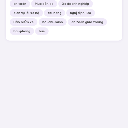
an toàn
Mua bán xe
Xe doanh nghiệp
dịch vụ lái xe hộ
da-nang
nghị định 100
Bảo hiểm xe
ho-chi-minh
an toàn giao thông
hai-phong
hue