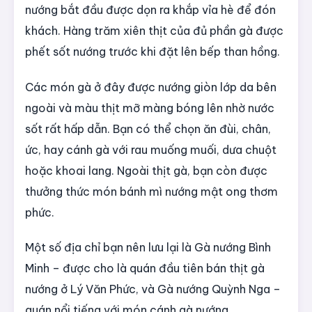
nướng bắt đầu được dọn ra khắp vỉa hè để đón
khách. Hàng trăm xiên thịt của đủ phần gà được
phết sốt nướng trước khi đặt lên bếp than hồng.
Các món gà ở đây được nướng giòn lớp da bên
ngoài và màu thịt mỡ màng bóng lên nhờ nước
sốt rất hấp dẫn. Bạn có thể chọn ăn đùi, chân,
ức, hay cánh gà với rau muống muối, dưa chuột
hoặc khoai lang. Ngoài thịt gà, bạn còn được
thưởng thức món bánh mì nướng mật ong thơm
phức.
Một số địa chỉ bạn nên lưu lại là Gà nướng Bình
Minh – được cho là quán đầu tiên bán thịt gà
nướng ở Lý Văn Phức, và Gà nướng Quỳnh Nga –
quán nổi tiếng với món cánh gà nướng.