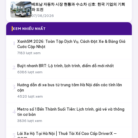
베트남 자동차 시장 현황과 수소차 신호: 한국 기업의 기회
와 도전
07/08/2026
XEM NHIỀU NHẤT
1
XanhSM 2026: Toàn Tập Dịch Vụ, Cách Đặt Xe & Bảng Giá
Cước Cập Nhật
7183 lượt xem
2
Buýt nhanh BRT: Lộ trình, lịch trình, điểm đỗ mới nhất
6386 lượt xem
3
Hướng dẫn đi xe bus từ trung tâm Hà Nội đến các tỉnh lân
cận
4520 lượt xem
4
Metro số 1 Bến Thành Suối Tiên: Lịch trình, giá vé và thông
tin cơ bản
3836 lượt xem
5
Lái Xe Hộ Tại Hà Nội | Thuê Tài Xế Cao Cấp DriverX —