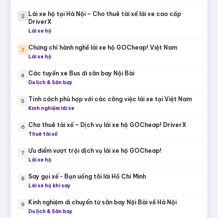
Lái xe hộ tại Hà Nội – Cho thuê tài xế lái xe cao cấp
2
DriverX
Lái xe hộ
Chứng chỉ hành nghề lái xe hộ GOCheap! Việt Nam
3
Lái xe hộ
Các tuyến xe Bus đi sân bay Nội Bài
4
Du lịch & Sân bay
Tính cách phù hợp với các công việc lái xe tại Việt Nam
5
Kinh nghiệm lái xe
Cho thuê tài xế – Dịch vụ lái xe hộ GOCheap! DriverX
6
Thuê tài xế
Ưu điểm vượt trội dịch vụ lái xe hộ GOCheap!
7
Lái xe hộ
Say gọi xế - Bạn uống tôi lái Hồ Chí Minh
8
Lái xe hộ khi say
Kinh nghiệm di chuyển từ sân bay Nội Bài về Hà Nội
9
Du lịch & Sân bay