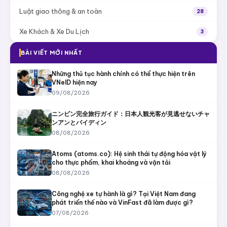
Luật giao thông & an toàn
28
Xe Khách & Xe Du Lịch
3
BÀI VIẾT MỚI NHẤT
Những thủ tục hành chính có thể thực hiện trên
VNeID hiện nay
09/08/2026
ニンビン完全旅行ガイド：日本人観光客が見逃せないチャ
ンアンとバイディン
08/08/2026
Atoms (atoms.co): Hệ sinh thái tự động hóa vật lý
cho thực phẩm, khai khoáng và vận tải
08/08/2026
Công nghệ xe tự hành là gì? Tại Việt Nam đang
phát triển thế nào và VinFast đã làm được gì?
07/08/2026