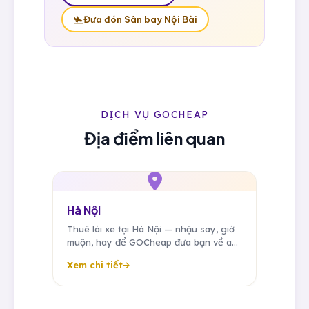
Đưa đón Sân bay Nội Bài
DỊCH VỤ GOCHEAP
Địa điểm liên quan
Hà Nội
Thuê lái xe tại Hà Nội — nhậu say, giờ
muộn, hay để GOCheap đưa bạn về an
toàn. Tài xế riêng đưa đón công tác,
Xem chi tiết
sân bay, sự kiện 24/7.