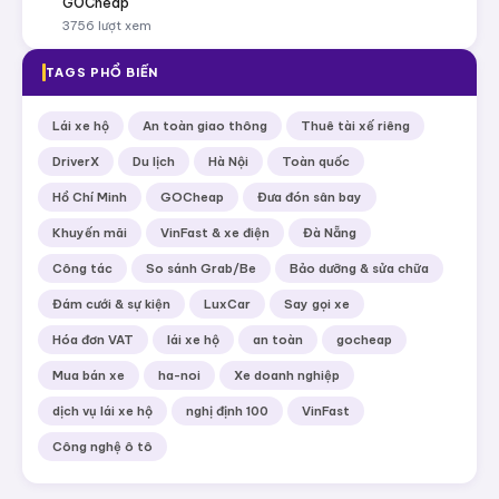
GOCheap
3756 lượt xem
TAGS PHỔ BIẾN
Lái xe hộ
An toàn giao thông
Thuê tài xế riêng
DriverX
Du lịch
Hà Nội
Toàn quốc
Hồ Chí Minh
GOCheap
Đưa đón sân bay
Khuyến mãi
VinFast & xe điện
Đà Nẵng
Công tác
So sánh Grab/Be
Bảo dưỡng & sửa chữa
Đám cưới & sự kiện
LuxCar
Say gọi xe
Hóa đơn VAT
lái xe hộ
an toàn
gocheap
Mua bán xe
ha-noi
Xe doanh nghiệp
dịch vụ lái xe hộ
nghị định 100
VinFast
Công nghệ ô tô