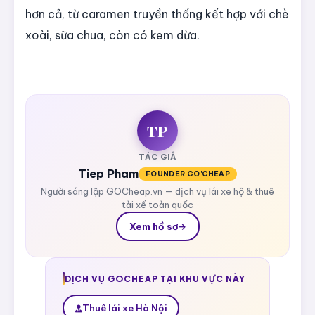
hơn cả, từ caramen truyền thống kết hợp với chè
xoài, sữa chua, còn có kem dừa.
TP
TÁC GIẢ
Tiep Pham
FOUNDER GO'CHEAP
Người sáng lập GOCheap.vn — dịch vụ lái xe hộ & thuê
tài xế toàn quốc
Xem hồ sơ
DỊCH VỤ GOCHEAP TẠI KHU VỰC NÀY
Thuê lái xe Hà Nội