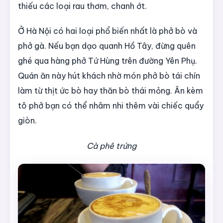
thiếu các loại rau thơm, chanh ớt.
Ở Hà Nội có hai loại phổ biến nhất là phở bò và
phở gà. Nếu bạn dạo quanh Hồ Tây, đừng quên
ghé qua hàng phở Tứ Hùng trên đường Yên Phụ.
Quán ăn này hút khách nhờ món phở bò tái chín
làm từ thịt ức bò hay thăn bò thái mỏng. Ăn kèm
tô phở bạn có thể nhâm nhi thêm vài chiếc quẩy
giòn.
Cà phê trứng