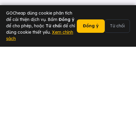
GOCheap dùng cookie phân tích
để cải thiện dịch vụ. Bấm
Đồng ý
để cho phép, hoặc
Từ chối
để chỉ
Đồng ý
Từ chối
dùng cookie thiết yếu.
Xem chính
sách
02473 000 636
Chat Zalo
Lái xe
Sân bay
Doanh nghiệp
Hotline
ĐẠI SỨ 2026 — Chuyển khách,
Tham gia ngay →
nhận hoa hồng ngay!