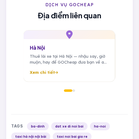
DỊCH VỤ GOCHEAP
Địa điểm liên quan
Ba Đình (Hà Nội)
 giờ
Thuê lái xe tại Ba Đình — lái xe riêng
ề an
đưa đón công tác, hội họp khu vực
ác,
trung tâm chính trị Hà Nội.
Xem chi tiết
TAGS
ba-dinh
dat xe di noi bai
ha-noi
taxi hà nội nội bài
taxi noi bai gia re