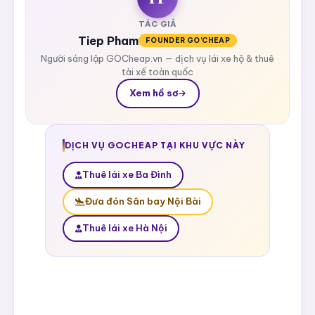
TÁC GIẢ
Tiep Pham
FOUNDER GO'CHEAP
Người sáng lập GOCheap.vn — dịch vụ lái xe hộ & thuê
tài xế toàn quốc
Xem hồ sơ
DỊCH VỤ GOCHEAP TẠI KHU VỰC NÀY
Thuê lái xe Ba Đình
Đưa đón Sân bay Nội Bài
Thuê lái xe Hà Nội