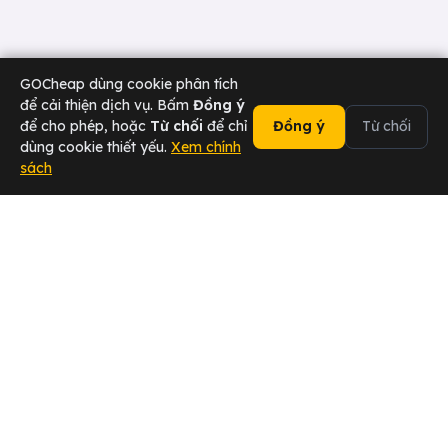
GOCheap dùng cookie phân tích
để cải thiện dịch vụ. Bấm
Đồng ý
để cho phép, hoặc
Từ chối
để chỉ
Đồng ý
Từ chối
dùng cookie thiết yếu.
Xem chính
sách
02473 000 636
Chat Zalo
Tài xế
Sân bay
Doanh nghiệp
Hotline
ĐẠI SỨ 2026 — Chuyển khách,
Tham gia ngay →
nhận hoa hồng ngay!