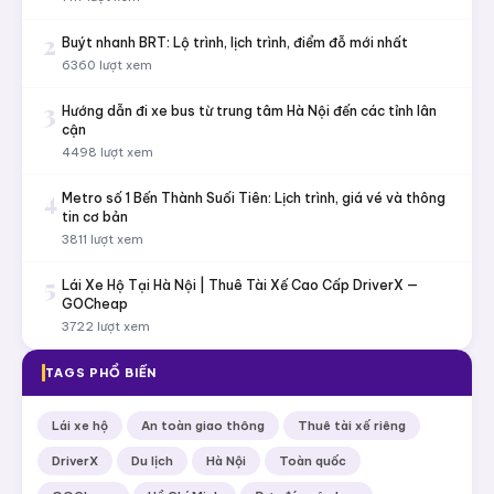
2
Buýt nhanh BRT: Lộ trình, lịch trình, điểm đỗ mới nhất
6360 lượt xem
3
Hướng dẫn đi xe bus từ trung tâm Hà Nội đến các tỉnh lân
cận
4498 lượt xem
4
Metro số 1 Bến Thành Suối Tiên: Lịch trình, giá vé và thông
tin cơ bản
3811 lượt xem
5
Lái Xe Hộ Tại Hà Nội | Thuê Tài Xế Cao Cấp DriverX —
GOCheap
3722 lượt xem
TAGS PHỔ BIẾN
Lái xe hộ
An toàn giao thông
Thuê tài xế riêng
DriverX
Du lịch
Hà Nội
Toàn quốc