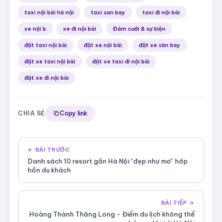
taxi nội bài hà nội
taxi san bay
taxi đi nội bài
xe nội b
xe đi nội bài
Đám cưới & sự kiện
đặt taxi nội bài
đặt xe nội bài
đặt xe sân bay
đặt xe taxi nội bài
đặt xe taxi đi nội bài
đặt xe đi nội bài
CHIA SẺ
Copy link
← BÀI TRƯỚC
Danh sách 10 resort gần Hà Nội “đẹp như mơ” hớp
hồn du khách
BÀI TIẾP →
Hoàng Thành Thăng Long - Điểm du lịch không thể