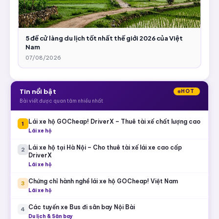
5 đề cử làng du lịch tốt nhất thế giới 2026 của Việt
Nam
07/08/2026
Tin nổi bật
HOT
Bài viết được quan tâm nhiều nhất
Lái xe hộ GOCheap! DriverX – Thuê tài xế chất lượng cao
1
Lái xe hộ
Lái xe hộ tại Hà Nội – Cho thuê tài xế lái xe cao cấp
2
DriverX
Lái xe hộ
Chứng chỉ hành nghề lái xe hộ GOCheap! Việt Nam
3
Lái xe hộ
Các tuyến xe Bus đi sân bay Nội Bài
4
Du lịch & Sân bay