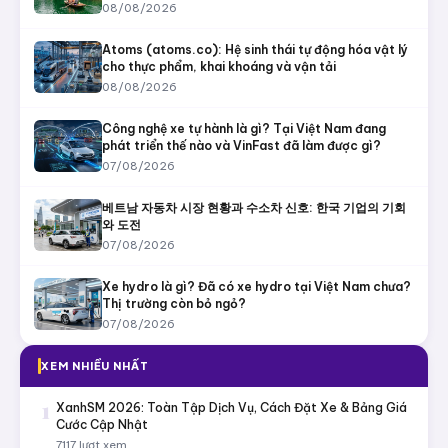
08/08/2026
Atoms (atoms.co): Hệ sinh thái tự động hóa vật lý
cho thực phẩm, khai khoáng và vận tải
08/08/2026
Công nghệ xe tự hành là gì? Tại Việt Nam đang
phát triển thế nào và VinFast đã làm được gì?
07/08/2026
베트남 자동차 시장 현황과 수소차 신호: 한국 기업의 기회
와 도전
07/08/2026
Xe hydro là gì? Đã có xe hydro tại Việt Nam chưa?
Thị trường còn bỏ ngỏ?
07/08/2026
XEM NHIỀU NHẤT
1
XanhSM 2026: Toàn Tập Dịch Vụ, Cách Đặt Xe & Bảng Giá
Cước Cập Nhật
7117 lượt xem