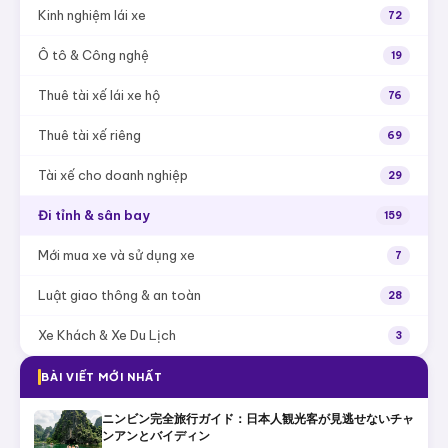
Kinh nghiệm lái xe
72
Ô tô & Công nghệ
19
Thuê tài xế lái xe hộ
76
Thuê tài xế riêng
69
Tài xế cho doanh nghiệp
29
Đi tỉnh & sân bay
159
Mới mua xe và sử dụng xe
7
Luật giao thông & an toàn
28
Xe Khách & Xe Du Lịch
3
BÀI VIẾT MỚI NHẤT
ニンビン完全旅行ガイド：日本人観光客が見逃せないチャ
ンアンとバイディン