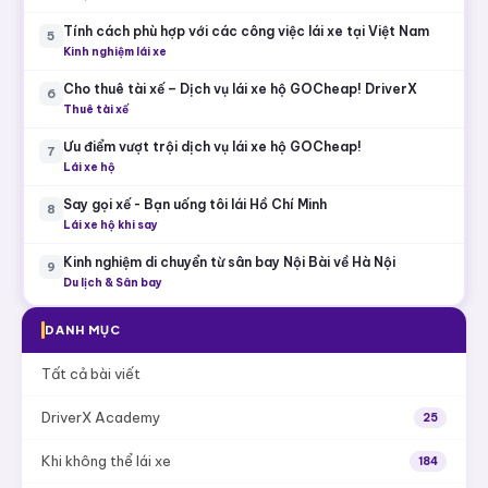
Tính cách phù hợp với các công việc lái xe tại Việt Nam
5
Kinh nghiệm lái xe
Cho thuê tài xế – Dịch vụ lái xe hộ GOCheap! DriverX
6
Thuê tài xế
Ưu điểm vượt trội dịch vụ lái xe hộ GOCheap!
7
Lái xe hộ
Say gọi xế - Bạn uống tôi lái Hồ Chí Minh
8
Lái xe hộ khi say
Kinh nghiệm di chuyển từ sân bay Nội Bài về Hà Nội
9
Du lịch & Sân bay
DANH MỤC
Tất cả bài viết
DriverX Academy
25
Khi không thể lái xe
184