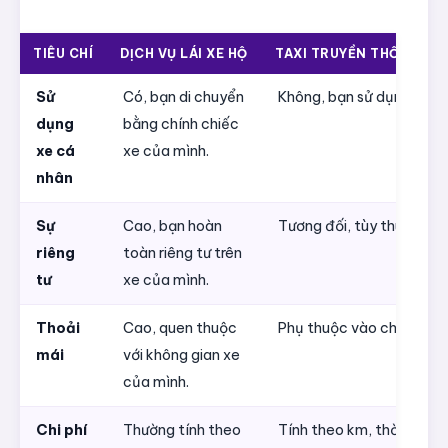
TIÊU CHÍ
DỊCH VỤ LÁI XE HỘ
TAXI TRUYỀN THỐNG/X
Sử
Có, bạn di chuyển
Không, bạn sử dụng xe c
dụng
bằng chính chiếc
xe cá
xe của mình.
nhân
Sự
Cao, bạn hoàn
Tương đối, tùy thuộc vào 
riêng
toàn riêng tư trên
tư
xe của mình.
Thoải
Cao, quen thuộc
Phụ thuộc vào chất lượng
mái
với không gian xe
của mình.
Chi phí
Thường tính theo
Tính theo km, thời gian c