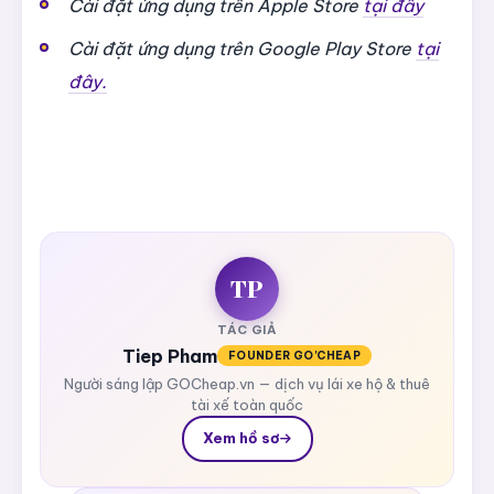
Cài đặt ứng dụng trên Apple Store
tại đây
Cài đặt ứng dụng trên Google Play Store
tại
đây.
TP
TÁC GIẢ
Tiep Pham
FOUNDER GO'CHEAP
Người sáng lập GOCheap.vn — dịch vụ lái xe hộ & thuê
tài xế toàn quốc
Xem hồ sơ