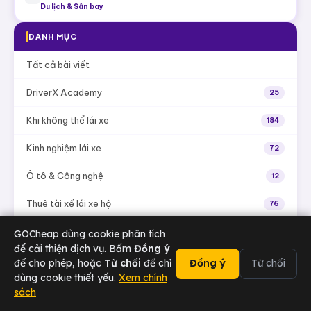
Cho thuê tài xế – Dịch vụ lái xe hộ GOCheap! DriverX
6
Thuê tài xế
Ưu điểm vượt trội dịch vụ lái xe hộ GOCheap!
7
Lái xe hộ
Say gọi xế - Bạn uống tôi lái Hồ Chí Minh
8
Lái xe hộ khi say
Kinh nghiệm di chuyển từ sân bay Nội Bài về Hà Nội
9
Du lịch & Sân bay
DANH MỤC
Tất cả bài viết
DriverX Academy
25
GOCheap dùng cookie phân tích
để cải thiện dịch vụ. Bấm
Đồng ý
Khi không thể lái xe
184
để cho phép, hoặc
Từ chối
để chỉ
Đồng ý
Từ chối
dùng cookie thiết yếu.
Xem chính
Kinh nghiệm lái xe
72
sách
02473 000 636
Chat Zalo
Tài xế
Sân bay
Doanh nghiệp
Hotline
Ô tô & Công nghệ
12