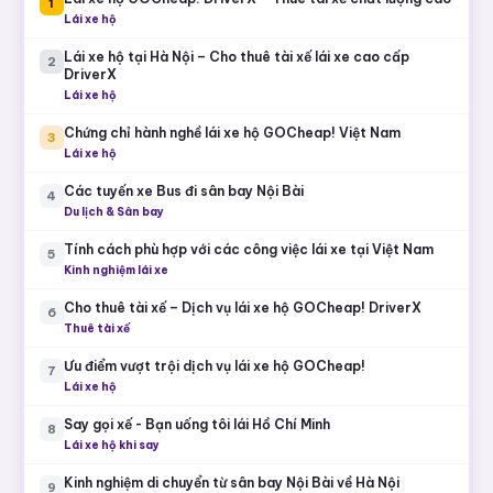
Bị CSGT Kiểm Tra Nồng Độ Cồn: Quyền & Nghĩa Vụ
Cần Biết
25/07/2026
Tin nổi bật
HOT
Bài viết được quan tâm nhiều nhất
Lái xe hộ GOCheap! DriverX – Thuê tài xế chất lượng cao
1
Lái xe hộ
Lái xe hộ tại Hà Nội – Cho thuê tài xế lái xe cao cấp
2
DriverX
Lái xe hộ
Chứng chỉ hành nghề lái xe hộ GOCheap! Việt Nam
3
Lái xe hộ
Các tuyến xe Bus đi sân bay Nội Bài
4
Du lịch & Sân bay
Tính cách phù hợp với các công việc lái xe tại Việt Nam
5
Kinh nghiệm lái xe