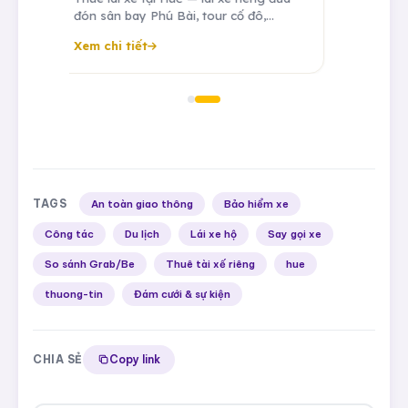
sơn
đón sân bay Phú Bài, tour cố đô,
transfer Huế - Đà Nẵng, tài xế theo
Xem chi tiết
ngày.
TAGS
An toàn giao thông
Bảo hiểm xe
Công tác
Du lịch
Lái xe hộ
Say gọi xe
So sánh Grab/Be
Thuê tài xế riêng
hue
thuong-tin
Đám cưới & sự kiện
CHIA SẺ
Copy link