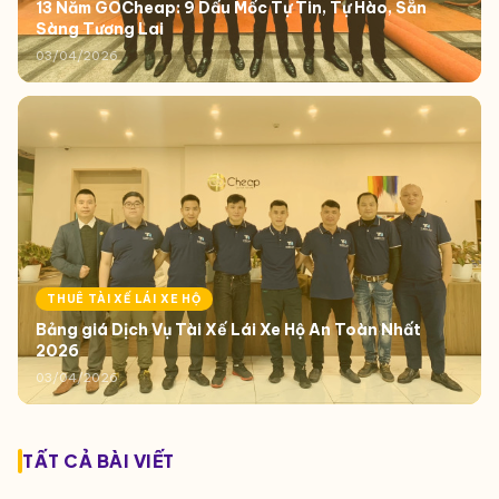
13 Năm GOCheap: 9 Dấu Mốc Tự Tin, Tự Hào, Sẵn
Sàng Tương Lai
03/04/2026
THUÊ TÀI XẾ LÁI XE HỘ
Bảng giá Dịch Vụ Tài Xế Lái Xe Hộ An Toàn Nhất
2026
03/04/2026
TẤT CẢ BÀI VIẾT