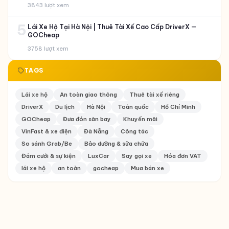
3843 lượt xem
5
Lái Xe Hộ Tại Hà Nội | Thuê Tài Xế Cao Cấp DriverX —
GOCheap
3758 lượt xem
TAGS
Lái xe hộ
An toàn giao thông
Thuê tài xế riêng
DriverX
Du lịch
Hà Nội
Toàn quốc
Hồ Chí Minh
GOCheap
Đưa đón sân bay
Khuyến mãi
VinFast & xe điện
Đà Nẵng
Công tác
So sánh Grab/Be
Bảo dưỡng & sửa chữa
Đám cưới & sự kiện
LuxCar
Say gọi xe
Hóa đơn VAT
lái xe hộ
an toàn
gocheap
Mua bán xe