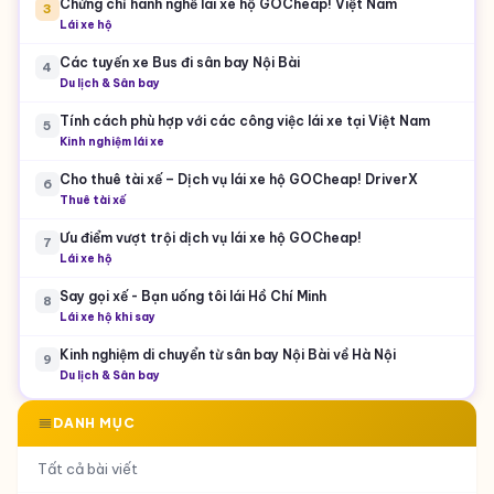
Chứng chỉ hành nghề lái xe hộ GOCheap! Việt Nam
3
Lái xe hộ
Các tuyến xe Bus đi sân bay Nội Bài
4
Du lịch & Sân bay
Tính cách phù hợp với các công việc lái xe tại Việt Nam
5
Kinh nghiệm lái xe
Cho thuê tài xế – Dịch vụ lái xe hộ GOCheap! DriverX
6
Thuê tài xế
Ưu điểm vượt trội dịch vụ lái xe hộ GOCheap!
7
Lái xe hộ
Say gọi xế - Bạn uống tôi lái Hồ Chí Minh
8
Lái xe hộ khi say
Kinh nghiệm di chuyển từ sân bay Nội Bài về Hà Nội
9
Du lịch & Sân bay
DANH MỤC
Tất cả bài viết