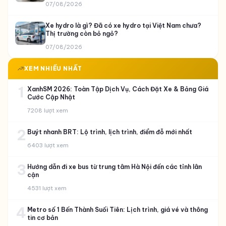
07/08/2026
Xe hydro là gì? Đã có xe hydro tại Việt Nam chưa?
Thị trường còn bỏ ngỏ?
07/08/2026
XEM NHIỀU NHẤT
1
XanhSM 2026: Toàn Tập Dịch Vụ, Cách Đặt Xe & Bảng Giá
Cước Cập Nhật
7208 lượt xem
2
Buýt nhanh BRT: Lộ trình, lịch trình, điểm đỗ mới nhất
6403 lượt xem
3
Hướng dẫn đi xe bus từ trung tâm Hà Nội đến các tỉnh lân
cận
4531 lượt xem
4
Metro số 1 Bến Thành Suối Tiên: Lịch trình, giá vé và thông
tin cơ bản