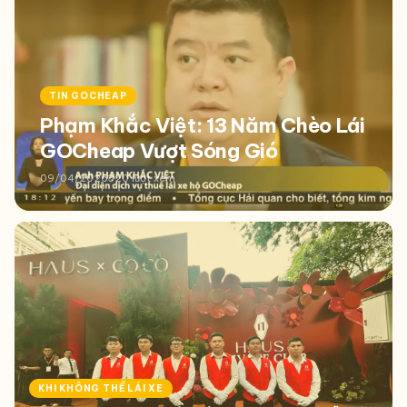
TIN GOCHEAP
Phạm Khắc Việt: 13 Năm Chèo Lái
GOCheap Vượt Sóng Gió
09/04/2026
320 lượt xem
KHI KHÔNG THỂ LÁI XE