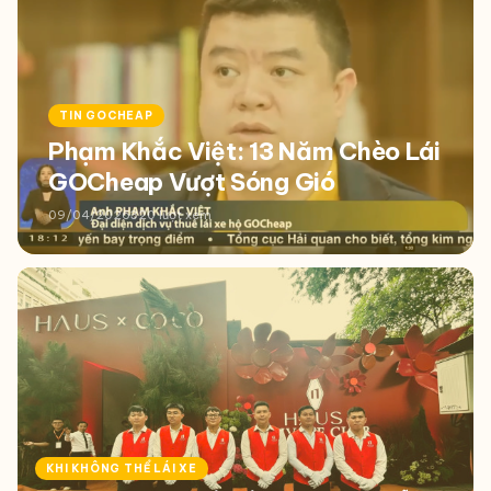
TIN GOCHEAP
Phạm Khắc Việt: 13 Năm Chèo Lái
GOCheap Vượt Sóng Gió
09/04/2026
320 lượt xem
KHI KHÔNG THỂ LÁI XE