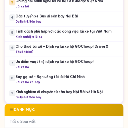
Chứng chỉ hành nghề lái xe hộ GOCheap! Việt Nam
3
Lái xe hộ
Các tuyến xe Bus đi sân bay Nội Bài
4
Du lịch & Sân bay
Tính cách phù hợp với các công việc lái xe tại Việt Nam
5
Kinh nghiệm lái xe
Cho thuê tài xế – Dịch vụ lái xe hộ GOCheap! DriverX
6
Thuê tài xế
Ưu điểm vượt trội dịch vụ lái xe hộ GOCheap!
7
Lái xe hộ
Say gọi xế - Bạn uống tôi lái Hồ Chí Minh
8
Lái xe hộ khi say
Kinh nghiệm di chuyển từ sân bay Nội Bài về Hà Nội
9
Du lịch & Sân bay
DANH MỤC
Tất cả bài viết