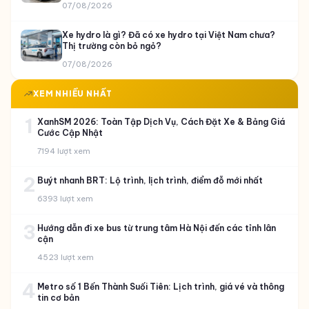
07/08/2026
Xe hydro là gì? Đã có xe hydro tại Việt Nam chưa?
Thị trường còn bỏ ngỏ?
07/08/2026
XEM NHIỀU NHẤT
1
XanhSM 2026: Toàn Tập Dịch Vụ, Cách Đặt Xe & Bảng Giá
Cước Cập Nhật
7194 lượt xem
2
Buýt nhanh BRT: Lộ trình, lịch trình, điểm đỗ mới nhất
6393 lượt xem
3
Hướng dẫn đi xe bus từ trung tâm Hà Nội đến các tỉnh lân
cận
4523 lượt xem
4
Metro số 1 Bến Thành Suối Tiên: Lịch trình, giá vé và thông
tin cơ bản