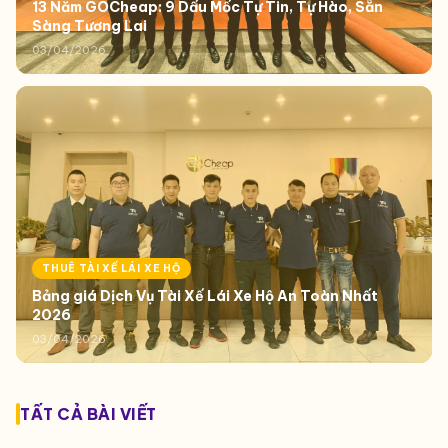
13 Năm GOCheap: 9 Dấu Mốc Tự Tin, Tự Hào, Sẵn
Sàng Tương Lai
03/04/2026
THUÊ TÀI XẾ LÁI XE HỘ
Bảng giá Dịch Vụ Tài Xế Lái Xe Hộ An Toàn Nhất
2026
03/04/2026
TẤT CẢ BÀI VIẾT