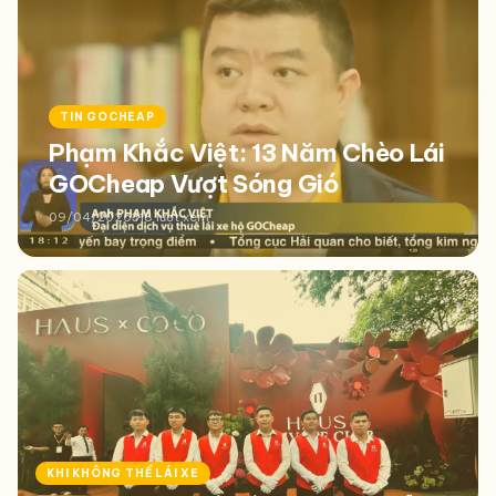
TIN GOCHEAP
Phạm Khắc Việt: 13 Năm Chèo Lái
GOCheap Vượt Sóng Gió
09/04/2026
318 lượt xem
KHI KHÔNG THỂ LÁI XE