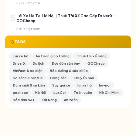
3772 lượt xem
5
Lái Xe Hộ Tại Hà Nội | Thuê Tài Xế Cao Cấp DriverX —
GOCheap
3700 lượt xem
TAGS
Lái xe hộ
An toàn giao thông
Thuê tài xế riêng
DriverX
Du lịch
Đưa đón sân bay
GOCheap
VinFast & xe điện
Bảo dưỡng & sửa chữa
So sánh Grab/Be
Công tác
Khuyến mãi
Đám cưới & sự kiện
Say gọi xe
lái xe hộ
ha-noi
gocheap
Hà Nội
LuxCar
Toàn quốc
Hồ Chí Minh
Hóa đơn VAT
Đà Nẵng
an toàn