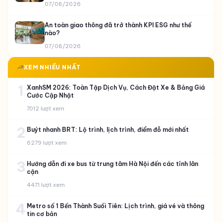
07/08/2026
An toàn giao thông đã trở thành KPI ESG như thế
nào?
07/08/2026
XEM NHIỀU NHẤT
1
XanhSM 2026: Toàn Tập Dịch Vụ, Cách Đặt Xe & Bảng Giá
Cước Cập Nhật
7012 lượt xem
2
Buýt nhanh BRT: Lộ trình, lịch trình, điểm đỗ mới nhất
6279 lượt xem
3
Hướng dẫn đi xe bus từ trung tâm Hà Nội đến các tỉnh lân
cận
4471 lượt xem
4
Metro số 1 Bến Thành Suối Tiên: Lịch trình, giá vé và thông
tin cơ bản