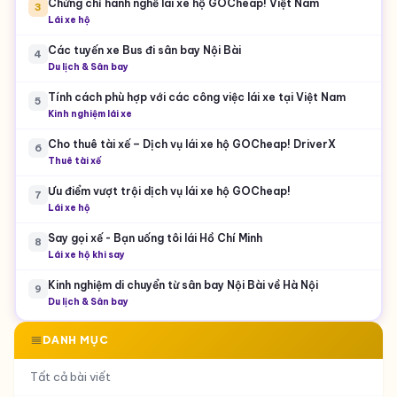
Chứng chỉ hành nghề lái xe hộ GOCheap! Việt Nam
3
Lái xe hộ
Các tuyến xe Bus đi sân bay Nội Bài
4
Du lịch & Sân bay
Tính cách phù hợp với các công việc lái xe tại Việt Nam
5
Kinh nghiệm lái xe
Cho thuê tài xế – Dịch vụ lái xe hộ GOCheap! DriverX
6
Thuê tài xế
Ưu điểm vượt trội dịch vụ lái xe hộ GOCheap!
7
Lái xe hộ
Say gọi xế - Bạn uống tôi lái Hồ Chí Minh
8
Lái xe hộ khi say
Kinh nghiệm di chuyển từ sân bay Nội Bài về Hà Nội
9
Du lịch & Sân bay
DANH MỤC
Tất cả bài viết