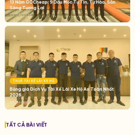
13 Năm GOCheap: 9 Dấu Mốc Tự Tin, Tự Hào, Sẵn
Sàng Tương Lai
03/04/2026
THUÊ TÀI XẾ LÁI XE HỘ
Bảng giá Dịch Vụ Tài Xế Lái Xe Hộ An Toàn Nhất
2026
03/04/2026
TẤT CẢ BÀI VIẾT