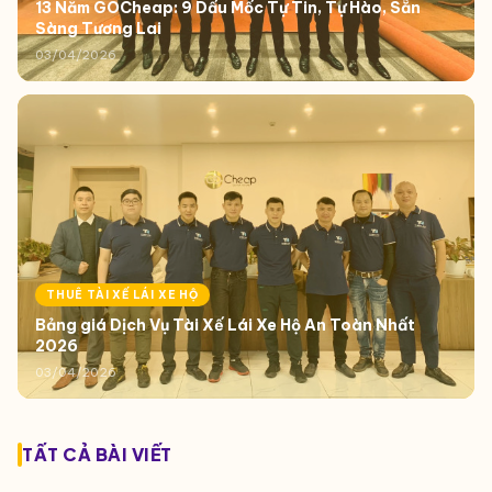
13 Năm GOCheap: 9 Dấu Mốc Tự Tin, Tự Hào, Sẵn
Sàng Tương Lai
03/04/2026
THUÊ TÀI XẾ LÁI XE HỘ
Bảng giá Dịch Vụ Tài Xế Lái Xe Hộ An Toàn Nhất
2026
03/04/2026
TẤT CẢ BÀI VIẾT