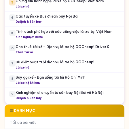
Chứng chỉ hành nghề lái xe hộ GOCheap! Việt Nam
3
Lái xe hộ
Các tuyến xe Bus đi sân bay Nội Bài
4
Du lịch & Sân bay
Tính cách phù hợp với các công việc lái xe tại Việt Nam
5
Kinh nghiệm lái xe
Cho thuê tài xế – Dịch vụ lái xe hộ GOCheap! DriverX
6
Thuê tài xế
Ưu điểm vượt trội dịch vụ lái xe hộ GOCheap!
7
Lái xe hộ
Say gọi xế - Bạn uống tôi lái Hồ Chí Minh
8
Lái xe hộ khi say
Kinh nghiệm di chuyển từ sân bay Nội Bài về Hà Nội
9
Du lịch & Sân bay
DANH MỤC
Tất cả bài viết