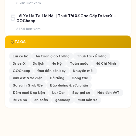
3836 lượt xem
5
Lái Xe Hộ Tại Hà Nội | Thuê Tài Xế Cao Cấp DriverX —
GOCheap
3756 lượt xem
TAGS
Lái xe hộ
An toàn giao thông
Thuê tài xế riêng
DriverX
Du lịch
Hà Nội
Toàn quốc
Hồ Chí Minh
GOCheap
Đưa đón sân bay
Khuyến mãi
VinFast & xe điện
Đà Nẵng
Công tác
So sánh Grab/Be
Bảo dưỡng & sửa chữa
Đám cưới & sự kiện
LuxCar
Say gọi xe
Hóa đơn VAT
lái xe hộ
an toàn
gocheap
Mua bán xe