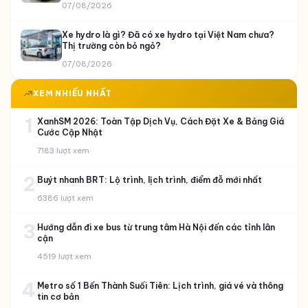
07/08/2026
Xe hydro là gì? Đã có xe hydro tại Việt Nam chưa?
Thị trường còn bỏ ngỏ?
07/08/2026
XEM NHIỀU NHẤT
1
XanhSM 2026: Toàn Tập Dịch Vụ, Cách Đặt Xe & Bảng Giá
Cước Cập Nhật
7183 lượt xem
2
Buýt nhanh BRT: Lộ trình, lịch trình, điểm đỗ mới nhất
6386 lượt xem
3
Hướng dẫn đi xe bus từ trung tâm Hà Nội đến các tỉnh lân
cận
4519 lượt xem
4
Metro số 1 Bến Thành Suối Tiên: Lịch trình, giá vé và thông
tin cơ bản