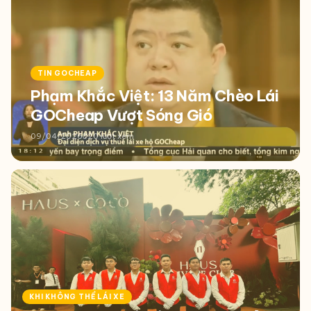
TIN GOCHEAP
Phạm Khắc Việt: 13 Năm Chèo Lái
GOCheap Vượt Sóng Gió
09/04/2026
320 lượt xem
KHI KHÔNG THỂ LÁI XE