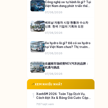
Công nghệ xe tự hành là gì? Tại
Việt Nam đang phát triển thế
nào và VinFast đã làm được gì?
07/08/2026
베트남 자동차 시장 현황과 수소차
신호: 한국 기업의 기회와 도전
07/08/2026
Xe hydro là gì? Đã có xe hydro
tại Việt Nam chưa? Thị trường
còn bỏ ngỏ?
07/08/2026
在越南市场经营NEV汽车的品牌：
机遇与挑战
07/08/2026
XEM NHIỀU NHẤT
1
XanhSM 2026: Toàn Tập Dịch Vụ,
Cách Đặt Xe & Bảng Giá Cước Cập
Nhật
7137 lượt xem