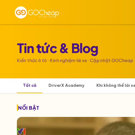
Tin tức &
Blog
Kiến thức ô tô · Kinh nghiệm lái xe · Cập nhật GOCheap
Tất cả
DriverX Academy
Khi không thể lái x
NỔI BẬT