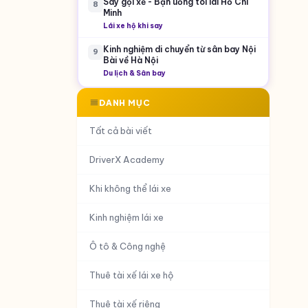
Say gọi xế - Bạn uống tôi lái Hồ Chí
8
Minh
Lái xe hộ khi say
Kinh nghiệm di chuyển từ sân bay Nội
9
Bài về Hà Nội
Du lịch & Sân bay
DANH MỤC
Tất cả bài viết
DriverX Academy
Khi không thể lái xe
Kinh nghiệm lái xe
Ô tô & Công nghệ
Thuê tài xế lái xe hộ
Thuê tài xế riêng