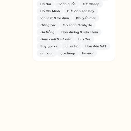
Hà Nội
Toàn quốc
GOCheap
Hồ Chí Minh
Đưa đón sân bay
VinFast & xe điện
Khuyến mãi
Công tác
So sánh Grab/Be
Đà Nẵng
Bảo dưỡng & sửa chữa
Đám cưới & sự kiện
LuxCar
Say gọi xe
lái xe hộ
Hóa đơn VAT
an toàn
gocheap
ha-noi