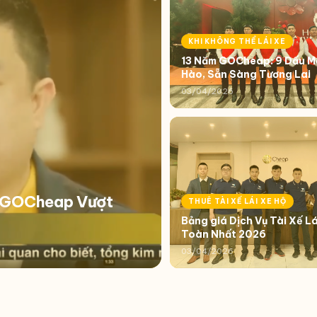
KHI KHÔNG THỂ LÁI XE
13 Năm GOCheap: 9 Dấu Mố
Hào, Sẵn Sàng Tương Lai
03/04/2026
i GOCheap Vượt
THUÊ TÀI XẾ LÁI XE HỘ
Bảng giá Dịch Vụ Tài Xế Lá
Toàn Nhất 2026
03/04/2026