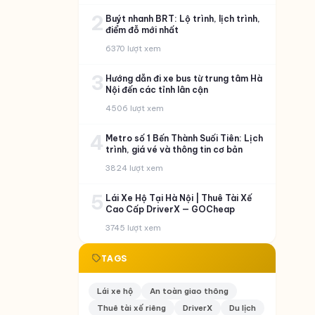
2
Buýt nhanh BRT: Lộ trình, lịch trình,
điểm đỗ mới nhất
6370 lượt xem
3
Hướng dẫn đi xe bus từ trung tâm Hà
Nội đến các tỉnh lân cận
4506 lượt xem
4
Metro số 1 Bến Thành Suối Tiên: Lịch
trình, giá vé và thông tin cơ bản
3824 lượt xem
5
Lái Xe Hộ Tại Hà Nội | Thuê Tài Xế
Cao Cấp DriverX — GOCheap
3745 lượt xem
TAGS
Lái xe hộ
An toàn giao thông
Thuê tài xế riêng
DriverX
Du lịch