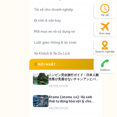
Tài xế cho doanh nghiệp
Tài xế
Đi tỉnh & sân bay
Mới mua xe và sử dụng xe
Sân bay
Luật giao thông & an toàn
Doanh nghiệp
Xe Khách & Xe Du Lịch
MỚI NHẤT
Hotline
ニンビン完全旅行ガイド：日本人観
光客が見逃せないチャンアンとバイ
ディン
08/08/2026
Atoms (atoms.co): Hệ sinh
thái tự động hóa vật lý cho
thực phẩm, khai khoáng và vận
08/08/2026
tải