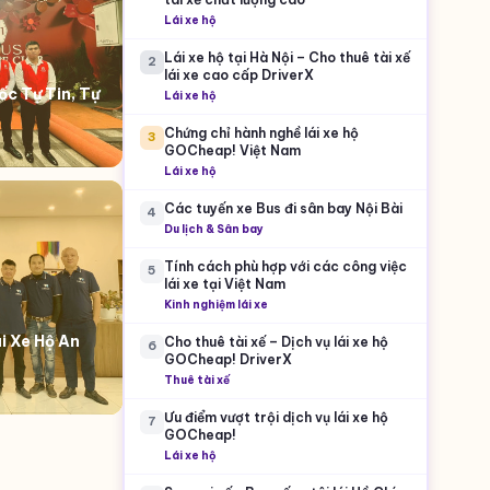
Lái xe hộ
Lái xe hộ tại Hà Nội – Cho thuê tài xế
2
lái xe cao cấp DriverX
c Tự Tin, Tự
Lái xe hộ
Chứng chỉ hành nghề lái xe hộ
3
GOCheap! Việt Nam
Lái xe hộ
Các tuyến xe Bus đi sân bay Nội Bài
4
Du lịch & Sân bay
Tính cách phù hợp với các công việc
5
lái xe tại Việt Nam
Kinh nghiệm lái xe
i Xe Hộ An
Cho thuê tài xế – Dịch vụ lái xe hộ
6
GOCheap! DriverX
Thuê tài xế
Ưu điểm vượt trội dịch vụ lái xe hộ
7
GOCheap!
Lái xe hộ