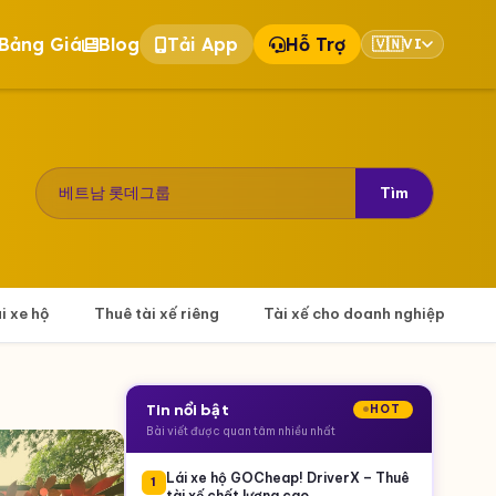
Bảng Giá
Blog
Tải App
Hỗ Trợ
🇻🇳
VI
Tìm
ái xe hộ
Thuê tài xế riêng
Tài xế cho doanh nghiệp
Tin nổi bật
HOT
Bài viết được quan tâm nhiều nhất
Lái xe hộ GOCheap! DriverX – Thuê
1
tài xế chất lượng cao