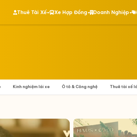
Thuê Tài Xế
Xe Hợp Đồng
Doanh Nghiệp
e
Kinh nghiệm lái xe
Ô tô & Công nghệ
Thuê tài xế l